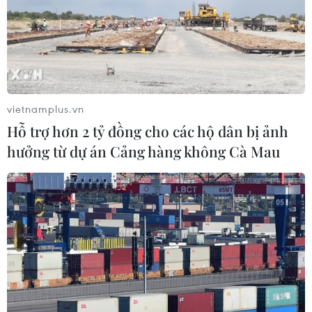
vietnamplus.vn
Hỗ trợ hơn 2 tỷ đồng cho các hộ dân bị ảnh
hưởng từ dự án Cảng hàng không Cà Mau