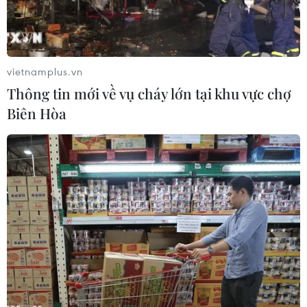
vietnamplus.vn
Thông tin mới về vụ cháy lớn tại khu vực chợ
Biên Hòa
Đại sứ Nguyễn Thanh Sơn và Lãnh đạo khu công nghiệp nhẹ
cắt băng khánh thành. (Ảnh: Dương Trí/Vietnam+)
Ngày 8/11, tại thành phố Serpukhov, tỉnh
Moskva, Nga đã long trọng diễn ra lễ khai
trương Khu công nghiệp nhẹ Việt Nam.