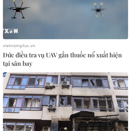
TIN LIÊN QUAN
vietnamplus.vn
Đức điều tra vụ UAV gắn thuốc nổ xuất hiện
tại sân bay
TH True Milk xem xét đầu tư nông nghiệp
tại tỉnh Kaluga của Nga