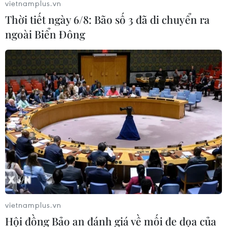
vietnamplus.vn
Thời tiết ngày 6/8: Bão số 3 đã di chuyển ra
ngoài Biển Đông
Phó Thủ tướng Trịnh Đình Dũng dự Diễn
đàn Doanh nhân Việt tại Nga
19/09/2016 01:47
Tại diễn đàn, Phó Thủ tướng Trịnh Đình Dũng và đoàn
đại biểu chính phủ cấp cao đã lần lượt giải đáp từng
câu hỏi thắc mắc của đại diện các doanh nghiệp Việt
Nam tại Liên bang Nga tham dự.
vietnamplus.vn
Hội đồng Bảo an đánh giá về mối đe dọa của