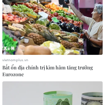
Tổng thống Cộng hòa Bashkortostan, Rustem Makhitov
cho biết Cộng hòa Bashkortostan sẵn sàng thảo luận bất
cứ phương án hợp tác nào với doanh nghiệp Việt Nam.
vietnamplus.vn
Bất ổn địa chính trị kìm hãm tăng trưởng
Eurozone