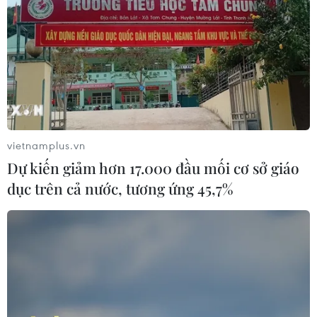
#Hàng xách tay Nga
#Khu công nghiệp VIệt Nam tại Nga
vietnamplus.vn
#Doanh nghiệp may mặc
#Hàng may mặc xuất khẩu
Dự kiến giảm hơn 17.000 đầu mối cơ sở giáo
#Người Việt tại Nga
Nga
dục trên cả nước, tương ứng 45,7%
Theo dõi VietnamPlus