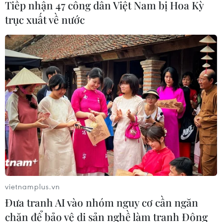
Tiếp nhận 47 công dân Việt Nam bị Hoa Kỳ
trục xuất về nước
TIN CÙNG CHUYÊN MỤC
Giá dầu thô biến động nhẹ khi triển
vọng đàm phán Trung Đông vẫn khó
vietnamplus.vn
đoán
Đưa tranh AI vào nhóm nguy cơ cần ngăn
06/08/2026 00:26
chặn để bảo vệ di sản nghề làm tranh Đông