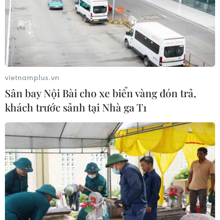
05/08/2026 01:51
Giá vàng thế giới tăng khoảng 1% khi
giá dầu hạ nhiệt
vietnamplus.vn
05/08/2026 01:18
Sân bay Nội Bài cho xe biển vàng đón trả,
khách trước sảnh tại Nhà ga T1
Hà Nội quảng bá tiềm năng đầu tư,
du lịch tới cộng đồng doanh nghiệp
Pháp
05/08/2026 01:04
Dầu thô chạm đáy ba tuần khi căng
thẳng tại eo biển Hormuz hạ nhiệt