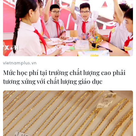
Vụ MobiFone mua AVG: Truy tố 2 nguyên
Bộ trưởng và 12 đồng phạm
19/10/2019 01:31
Có 13 bị can truy tố tội "Vi phạm các quy định về quản lý
đầu tư công gây hậu quả nghiêm trọng," 4 bị can
Nguyễn Bắc Son, Trương Minh Tuấn, Cao Duy Hải, Lê
vietnamplus.vn
Nam Trà bị truy tố thêm tội "Nhận hối lộ."
Mức học phí tại trường chất lượng cao phải
tương xứng với chất lượng giáo dục