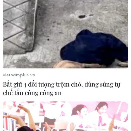
18/09/2019 06:56
Bộ Công an đã ra quyết định truy nã trong nước và
quốc tế đối với Bùi Quang Huy - chủ doanh nghiệp
Nhật Cường Mobile, đồng thời đề nghị Interpol hỗ trợ
truy bắt, đưa vào danh sách Truy nã đỏ.
vietnamplus.vn
Bắt giữ 4 đối tượng trộm chó, dùng súng tự
chế tấn công công an