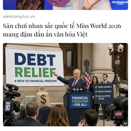
chỉ đạo xử lý đối với một số vụ án, vụ việc nổi
cộm, phức tạp, có khó khăn, vướng mắc.
vietnamplus.vn
Phát biểu kết luận cuộc họp, Tổng Bí thư, Chủ
Sân chơi nhan sắc quốc tế Miss World 2026
tịch nước, Trưởng ban Chỉ đạo nhấn mạnh từ
mang đậm dấu ấn văn hóa Việt
sau Phiên họp thứ 15 của Ban Chỉ đạo đến nay,
các cơ quan tiến hành tố tụng Trung ương và
địa phương đã có nhiều nỗ lực, cố gắng, khẩn
trương, nghiêm túc thực hiện kết luận của Ban
Chỉ đạo và Thường trực Ban Chỉ đạo; quan tâm
phối hợp chặt chẽ, tích cực tháo gỡ khó khăn,
vướng mắc, đẩy nhanh tiến độ điều tra, truy tố,
xét xử các vụ án, xác minh các vụ việc thuộc
diện Ban Chỉ đạo theo dõi, chỉ đạo.
Nhiều vụ án được mở rộng điều tra, khởi tố
thêm nhiều bị can, làm rõ bản chất hành vi