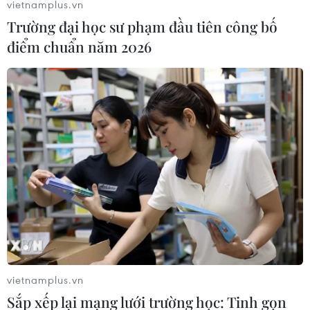
vietnamplus.vn
Trường đại học sư phạm đầu tiên công bố
điểm chuẩn năm 2026
#Tổng Bí thư
#Chống tham nhũng
#Ban Chỉ đạo
#Bộ Thông tin và Truyền thông
#Mobifone
#Nhật Cường
Theo dõi VietnamPlus
TIN LIÊN QUAN
vietnamplus.vn
Sắp xếp lại mạng lưới trường học: Tinh gọn