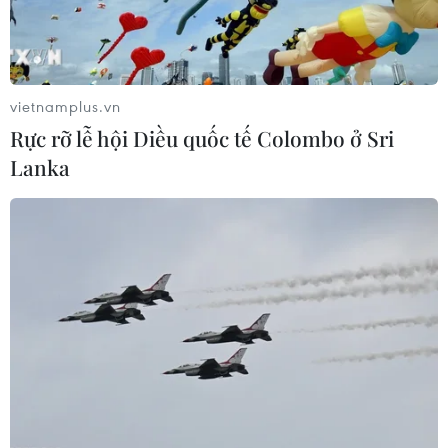
vietnamplus.vn
Rực rỡ lễ hội Diều quốc tế Colombo ở Sri
Lanka
Vụ MobiFone mua AVG: Thu hồi triệt để
tài sản cho Nhà nước
04/11/2019 00:39
Đây là vụ án thu hồi được tài sản nhiều nhất từ trước
đến nay, với tổng số tiền thu hồi là 8.845 tỷ đồng trên
tổng số 8.697 tỷ đồng của vụ án.