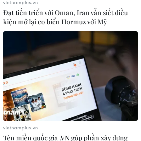
vietnamplus.vn
Đạt tiến triển với Oman, Iran vẫn siết điều
kiện mở lại eo biển Hormuz với Mỹ
vietnamplus.vn
Tên miền quốc gia .VN góp phần xây dựng