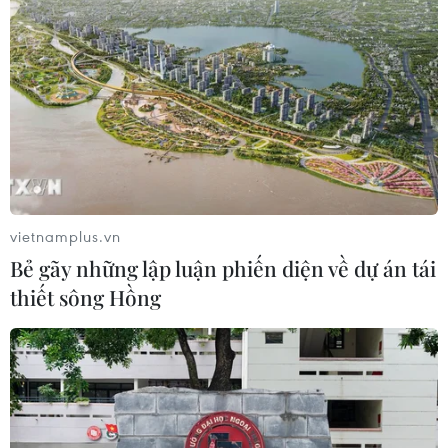
vietnamplus.vn
TIN CÙNG CHUYÊN MỤC
Bẻ gãy những lập luận phiến diện về dự án tái
Bắt giữ 4 đối tượng trộm chó,
thiết sông Hồng
dùng súng tự chế tấn công công an
10/08/2026 04:36
Cảnh báo các thủ đoạn