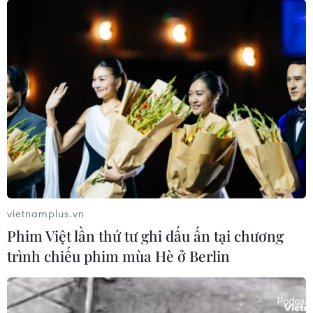
làm rõ các hành vi vi phạm nếu có.
vietnamplus.vn
Phim Việt lần thứ tư ghi dấu ấn tại chương
trình chiếu phim mùa Hè ở Berlin
Đề nghị Interpol truy nã đỏ với chủ doanh
nghiệp Nhật Cường Mobile