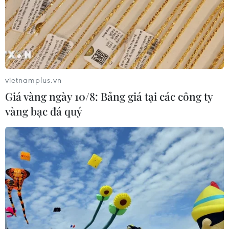
Vụ MobiFone mua AVG: 'Chất xúc tác'
vietnamplus.vn
giúp bán AVG với giá cao
Giá vàng ngày 10/8: Bảng giá tại các công ty
20/10/2019 02:26
vàng bạc đá quý
Phạm Nhật Vũ đã gọi cho Nguyễn Bắc Son 85 cuộc điện
thoại và gửi 206 tin nhắn để trao đổi, liên hệ và đề nghị
Nguyễn Bắc Son chỉ đạo cấp dưới sớm thực hiện việc
mua bán giữa MobiFone với AVG.