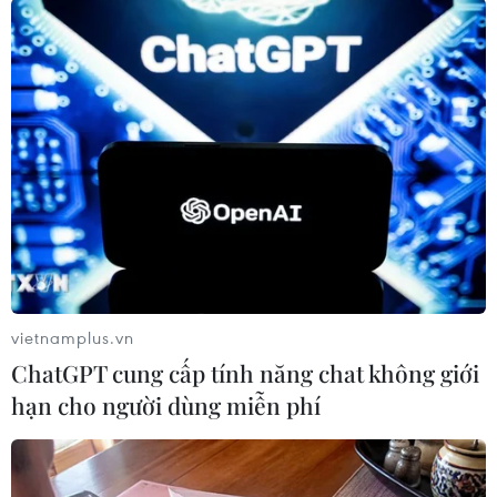
phát triển (G7) trong năm 2016 (1,8%), kinh tế
Anh đã ghi nhận sự chững lại trong những
tháng đầu năm nay do sự mất giá của đồng
Bảng sau khi Anh tiến hành cuộc trưng cầu ý
dân quyết định vận mệnh của đất nước một
năm trước đó, đẩy mức lạm phát lên cao, ảnh
hưởng chi tiêu của người tiêu dùng./.
(TTXVN/Vietnam+)
vietnamplus.vn
ChatGPT cung cấp tính năng chat không giới
hạn cho người dùng miễn phí