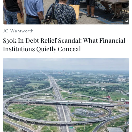
JG Wentworth
$30k In Debt Relief Scandal: What Financial
Institutions Quietly Conceal
Anh và EU chính thức khởi động tiến trình đàm phán. (Nguồn:
EPA/TTXVN)
Đàm phán đưa nước Anh rời khỏi Liên minh
châu Âu (EU), còn gọi là Brexit, chính thức khởi
động ngày 19/6 được dự báo sẽ rất khó khăn,