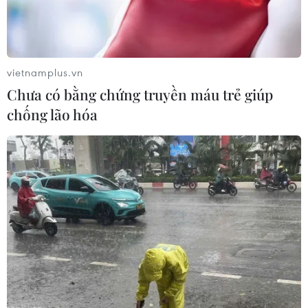
vietnamplus.vn
Chưa có bằng chứng truyền máu trẻ giúp
chống lão hóa
Anh mong muốn đạt được thỏa thuận
"chưa từng có" với EU
19/06/2017 03:05
Bộ trưởng Anh phụ trách vấn đề Brexit, David Davis cho
biết nước này mong muốn "đạt được một thỏa thuận với
EU không giống bất kỳ thỏa thuận nào trong lịch sử."