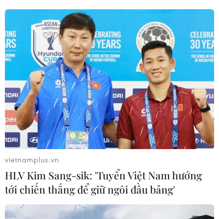
19/06/2017 22:55
Mục tiêu được cả EU và Anh thống nhất vạch ra là đến
mùa Thu, hai bên sẽ chuyển sang giai đoạn đàm phán
về các nội dung liên quan đến vấn đề quan hệ thương
mại trong tương lai giữa EU và London.
vietnamplus.vn
HLV Kim Sang-sik: 'Tuyển Việt Nam hướng
tới chiến thắng để giữ ngôi đầu bảng'