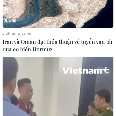
Hoàn thiện khuôn khổ pháp lý về
ngân hàng và phòng, chống rửa tiền
05/08/2026 03:43
vietnamplus.vn
Cà Mau gỡ “điểm nghẽn” mặt bằng,
Iran và Oman đạt thỏa thuận về tuyến vận tải
xây dựng kịch bản giải ngân
qua eo biển Hormuz
05/08/2026 01:18
Điều gì chờ đợi đồng yen sau cái bắt
tay giữa Mỹ-Nhật?
04/08/2026 14:11
Sửa Luật Trưng mua, trưng dụng tài