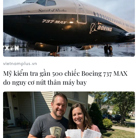
Theo dõi VietnamPlus
vietnamplus.vn
Mỹ kiểm tra gần 500 chiếc Boeing 737 MAX
do nguy cơ nứt thân máy bay
TIN LIÊN QUAN