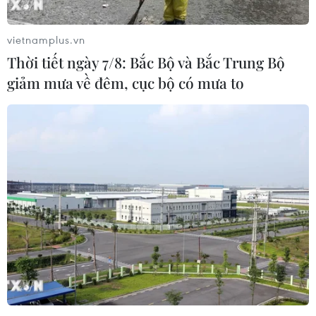
vietnamplus.vn
Thời tiết ngày 7/8: Bắc Bộ và Bắc Trung Bộ
giảm mưa về đêm, cục bộ có mưa to
Anh, EU nỗ lực đạt được thỏa thuận "chưa
từng có trong lịch sử"
19/06/2017 09:31
Bộ trưởng phụ trách Brexit của Anh David Davis khẳng