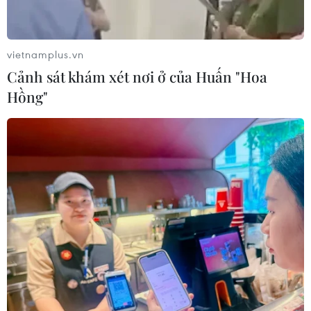
sản giải quyết vướng mắc trên thực
tiễn
04/08/2026 13:10
vietnamplus.vn
Cảnh sát khám xét nơi ở của Huấn "Hoa
Đề xuất 5 nhóm chính sách sửa đổi
Hồng"
Luật Trưng mua, trưng dụng tài sản
04/08/2026 11:56
UBS bị phạt 125 triệu USD vì vi phạm
luật chống rửa tiền
04/08/2026 04:58
Lãi suất ngân hàng ngày 3/8: Ngân
hàng nào đang có lãi suất lên đến