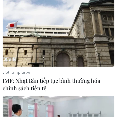
Vấn đề Brexit: Báo chí đánh giá Anh có
những nhượng bộ đầu tiên
20/06/2017 01:10
Báo chí Anh ngày 19/6 nhận định điểm chú ý trong
ngày đàm phán đầu về Brexit, là việc Anh có sự nhượng
bộ đáng kể khi tán thành với EU sẽ tạm gác lại các
cuộc đàm phán thương mại tự do.
vietnamplus.vn
IMF: Nhật Bản tiếp tục bình thường hóa
chính sách tiền tệ