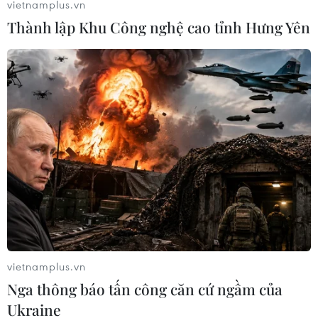
định Anh muốn có một "quan hệ đối tác mới, sâu sắc và
vietnamplus.vn
đặc biệt" với EU.
Thành lập Khu Công nghệ cao tỉnh Hưng Yên
vietnamplus.vn
EU và Anh thống nhất các ưu tiên và lịch
Nga thông báo tấn công căn cứ ngầm của
trình đàm phán Brexit
Ukraine