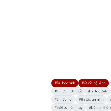
#Du học anh
#Quốc hội Anh
#tin tức mới nhất
#tin tức 24h
#tin tức hot
#tin tức an ninh
#thời sự hôm nay
#bản tin thời 