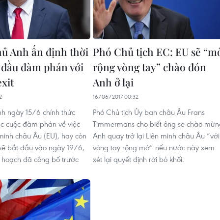
ủ Anh ấn định thời
Phó Chủ tịch EC: EU sẽ “m
 đầu đàm phán với
rộng vòng tay” chào đón
xit
Anh ở lại
2
16/06/2017 00:32
h ngày 15/6 chính thức
Phó Chủ tịch Ủy ban châu Âu Frans
c cuộc đàm phán về việc
Timmermans cho biết ông sẽ chào mừn
 minh châu Âu (EU), hay còn
Anh quay trở lại Liên minh châu Âu “với
, sẽ bắt đầu vào ngày 19/6,
vòng tay rộng mở” nếu nước này xem
 hoạch đã công bố trước
xét lại quyết định rời bỏ khối.