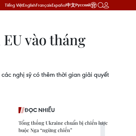
Tiếng Việt
English
Français
Español
中文
Русский
i EU vào tháng
các nghị sỹ có thêm thời gian giải quyết
ĐỌC NHIỀU
Tổng thống Ukraine chuẩn bị chiến lược
buộc Nga “ngừng chiến”