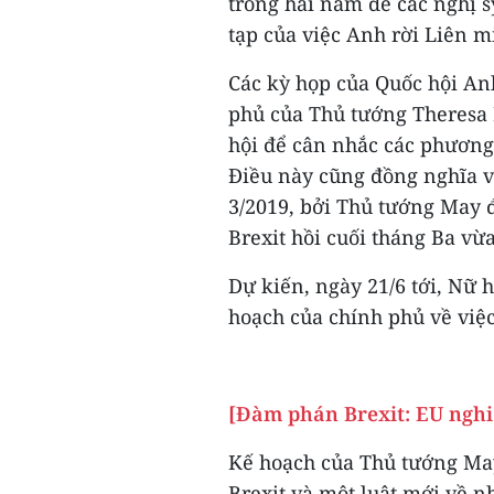
trong hai năm để các nghị s
tạp của việc Anh rời Liên mi
Các kỳ họp của Quốc hội An
phủ của Thủ tướng Theresa 
hội để cân nhắc các phương 
Điều này cũng đồng nghĩa v
3/2019, bởi Thủ tướng May đ
Brexit hồi cuối tháng Ba vừ
Dự kiến, ngày 21/6 tới, Nữ 
hoạch của chính phủ về việc
[Đàm phán Brexit: EU ngh
Kế hoạch của Thủ tướng May
Brexit và một luật mới về n