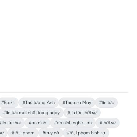
#Brexit
#Thủ tướng Anh
#Theresa May
#tin tức
#tin tức mới nhất trong ngày
#tin tức thời sự
#tin tức hot
#an ninh
#an ninh nghệ an
#thời sự
sự
#tội phạm
#truy nã
#tội phạm hình sự