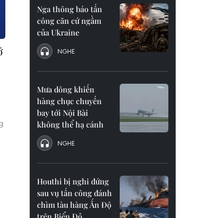
Nga thông báo tấn
công căn cứ ngầm
của Ukraine
ở
NGHE
Mưa dông khiến
hàng chục chuyến
bay tới Nội Bài
g
không thể hạ cánh
NGHE
Houthi bị nghi đứng
sau vụ tấn công đánh
chìm tàu hàng Ấn Độ
trên Biển Đỏ