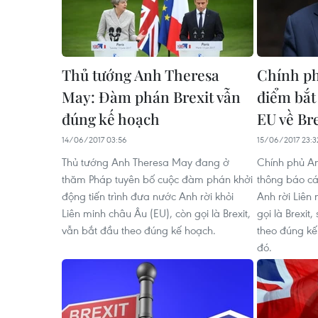
Thủ tướng Anh Theresa
Chính ph
May: Đàm phán Brexit vẫn
điểm bắt
đúng kế hoạch
EU về Bre
14/06/2017 03:56
15/06/2017 23:3
Thủ tướng Anh Theresa May đang ở
Chính phủ An
thăm Pháp tuyên bố cuộc đàm phán khởi
thông báo cá
động tiến trình đưa nước Anh rời khỏi
Anh rời Liên
Liên minh châu Âu (EU), còn gọi là Brexit,
gọi là Brexit
vẫn bắt đầu theo đúng kế hoạch.
theo đúng kế
đó.