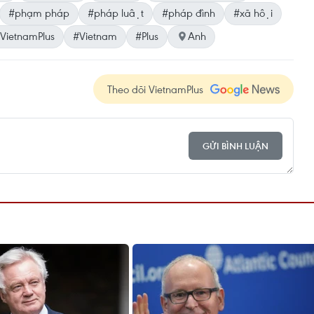
#phạm pháp
#pháp luật
#pháp đình
#xã hội
VietnamPlus
#Vietnam
#Plus
Anh
Theo dõi VietnamPlus
GỬI BÌNH LUẬN