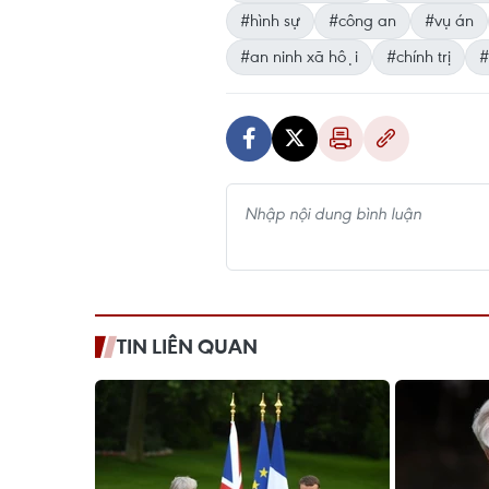
#hình sự
#công an
#vụ án
#an ninh xã hội
#chính trị
#
TIN LIÊN QUAN