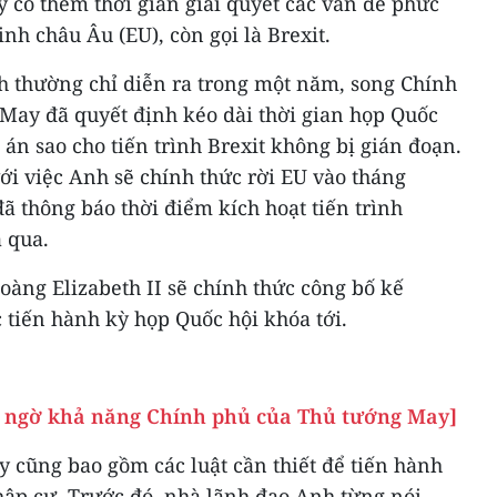
ỹ có thêm thời gian giải quyết các vấn đề phức
nh châu Âu (EU), còn gọi là Brexit.
h thường chỉ diễn ra trong một năm, song Chính
May đã quyết định kéo dài thời gian họp Quốc
án sao cho tiến trình Brexit không bị gián đoạn.
ới việc Anh sẽ chính thức rời EU vào tháng
ã thông báo thời điểm kích hoạt tiến trình
a qua.
hoàng Elizabeth II sẽ chính thức công bố kế
 tiến hành kỳ họp Quốc hội khóa tới.
i ngờ khả năng Chính phủ của Thủ tướng May]
 cũng bao gồm các luật cần thiết để tiến hành
hập cư. Trước đó, nhà lãnh đạo Anh từng nói