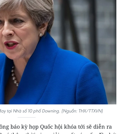
ay tại Nhà số 10 phố Downing. (Nguồn: THX/TTXVN)
ng báo kỳ họp Quốc hội khóa tới sẽ diễn ra