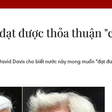
t được thỏa thuận "c
 David Davis cho biết nước này mong muốn "đạt đ