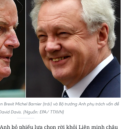
Brexit Michel Barnier (trái) và Bộ trưởng Anh phụ trách vấn đề
 David Davis. (Nguồn: EPA/ TTXVN)
 Anh bỏ phiếu lựa chọn rời khỏi Liên minh châu