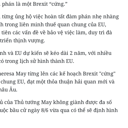
 phán là một Brexit “cứng.”
từng ủng hộ việc hoàn tất đàm phán nhẹ nhàng
nh trong liên minh thuế quan chung của EU,
iên các vấn đề về bảo vệ việc làm, duy trì đà
 triển thịnh vượng.
nh và EU dự kiến sẽ kéo dài 2 năm, với nhiều
ó trong lịch sử hình thành EU.
eresa May từng lên các kế hoạch Brexit "cứng"
 chung EU, đạt một thỏa thuận hải quan mới và
hâu Âu.
hủ của Thủ tướng May không giành được đa số
cuộc bầu cử ngày 8/6 vừa qua có thể sẽ định hình
.