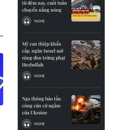
từ đêm nay, cuối tuần
chuyển nắng nóng
NGHE
Mỹ can thiệp khẩn
cấp, ngăn Israel mở
rộng đòn trừng phạt
Hezbollah
NGHE
Nga thông báo tấn
công căn cứ ngầm
của Ukraine
NGHE