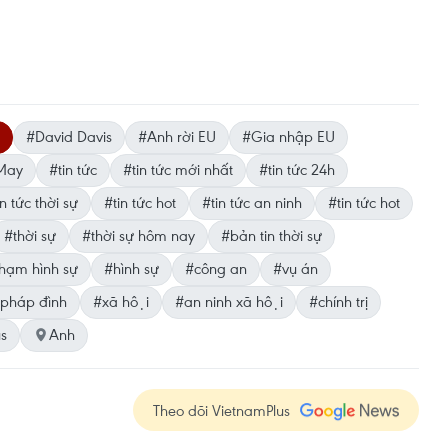
#David Davis
#Anh rời EU
#Gia nhập EU
May
#tin tức
#tin tức mới nhất
#tin tức 24h
n tức thời sự
#tin tức hot
#tin tức an ninh
#tin tức hot
#thời sự
#thời sự hôm nay
#bản tin thời sự
hạm hình sự
#hình sự
#công an
#vụ án
pháp đình
#xã hội
#an ninh xã hội
#chính trị
us
Anh
Theo dõi VietnamPlus