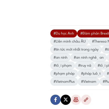
#Du học Anh
#Đàm phán Brexit
#LIên minh châu ÂU
#Theresa 
#tin tức mới nhất trong ngày
#ti
#an ninh
#an ninh nghệ an
#tội phạm
#truy nã
#tội p
#phạm pháp
#pháp luật
#
#VietnamPlus
#Vietnam
#Pl