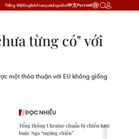
Tiếng Việt
English
Français
Español
中文
Русский
hưa từng có" với
ược một thỏa thuận với EU không giống
ĐỌC NHIỀU
Tổng thống Ukraine chuẩn bị chiến lược
buộc Nga “ngừng chiến”