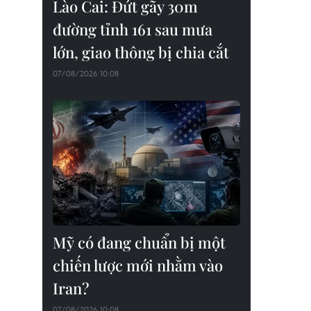
Lào Cai: Đứt gãy 30m
đường tỉnh 161 sau mưa
lớn, giao thông bị chia cắt
07/08/2026 10:08
Mỹ có đang chuẩn bị một
chiến lược mới nhằm vào
Iran?
07/08/2026 10:08