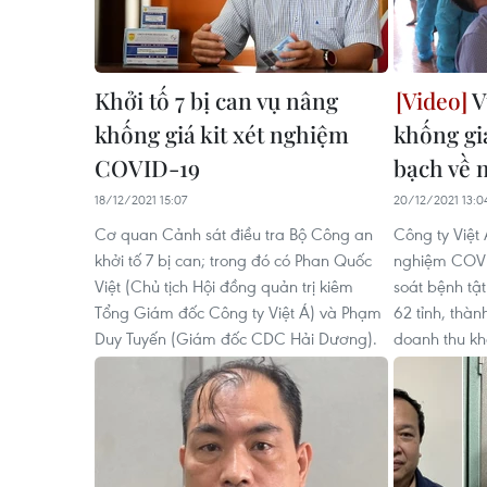
Khởi tố 7 bị can vụ nâng
V
khống giá kit xét nghiệm
khống gi
COVID-19
bạch về m
18/12/2021 15:07
20/12/2021 13:0
Cơ quan Cảnh sát điều tra Bộ Công an
Công ty Việt 
khởi tố 7 bị can; trong đó có Phan Quốc
nghiệm COVI
Việt (Chủ tịch Hội đồng quản trị kiêm
soát bệnh tật
Tổng Giám đốc Công ty Việt Á) và Phạm
62 tỉnh, thàn
Duy Tuyến (Giám đốc CDC Hải Dương).
doanh thu kh