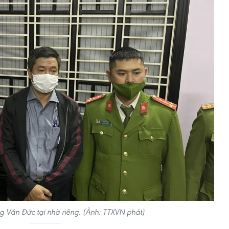
 Văn Đức tại nhà riêng. (Ảnh: TTXVN phát)