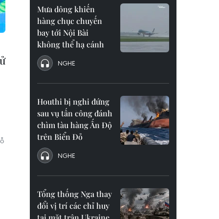
Mưa dông khiến
hàng chục chuyến
bay tới Nội Bài
không thể hạ cánh
xử
NGHE
Houthi bị nghi đứng
sau vụ tấn công đánh
chìm tàu hàng Ấn Độ
trên Biển Đỏ
nỗ
NGHE
Tổng thống Nga thay
đổi vị trí các chỉ huy
tại mặt trận Ukraine