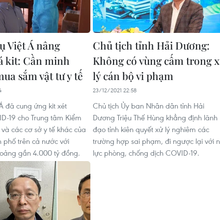
ụ Việt Á nâng
Chủ tịch tỉnh Hải Dương:
á kit: Cần minh
Không có vùng cấm trong 
ua sắm vật tư y tế
lý cán bộ vi phạm
4
23/12/2021 22:58
Á đã cung ứng kit xét
Chủ tịch Ủy ban Nhân dân tỉnh Hải
D-19 cho Trung tâm Kiểm
Dương Triệu Thế Hùng khẳng định lãnh
 và các cơ sở y tế khác của
đạo tỉnh kiên quyết xử lý nghiêm các
h phố trên cả nước với
trường hợp sai phạm, đi ngược lại với 
oảng gần 4.000 tỷ đồng.
lực phòng, chống dịch COVID-19.