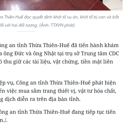
a Thiên-Huế đọc quyết định khởi tố vụ án, khởi tố bị can và bắt
i với hai đối tượng. (Ảnh: TTXVN phát)
Công an tỉnh Thừa Thiên-Huế đã tiến hành khám
ủa ông Đức và ông Nhật tại trụ sở Trung tâm CDC
thu giữ các tài liệu, vật chứng, tiền mặt liên
iệp vụ, Công an tỉnh Thừa Thiên-Huế phát hiện
n việc mua sắm trang thiết vị, vật tư hóa chất,
 dịch diễn ra trên địa bàn tỉnh.
ông an tỉnh Thừa Thiên-Huế đang tiếp tục tiến
n./.