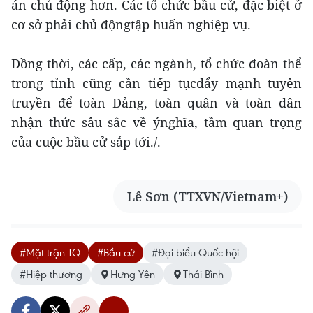
án chủ động hơn. Các tổ chức bầu cử, đặc biệt ở
cơ sở phải chủ độngtập huấn nghiệp vụ.
Đồng thời, các cấp, các ngành, tổ chức đoàn thể
trong tỉnh cũng cần tiếp tụcđẩy mạnh tuyên
truyền để toàn Đảng, toàn quân và toàn dân
nhận thức sâu sắc về ýnghĩa, tầm quan trọng
của cuộc bầu cử sắp tới./.
Lê Sơn (TTXVN/Vietnam+)
#Mặt trận TQ
#Bầu cử
#Đại biểu Quốc hội
#Hiệp thương
Hưng Yên
Thái Bình