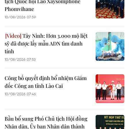
tịch Quốc hội Lào Xaysomphone
Phomvihane
10/08/2026 07:59
Tây Ninh: Hơn 3.000 mộ liệt
sỹ đã được lấy mẫu ADN tìm danh
tính
10/08/2026 07:53
Công bố quyết định bổ nhiệm Giám
đốc Công an tỉnh Lào Cai
10/08/2026 07:46
Bầu bổ sung Phó Chủ tịch Hội đồng
Nhân dân, Ủy ban Nhân dân thành