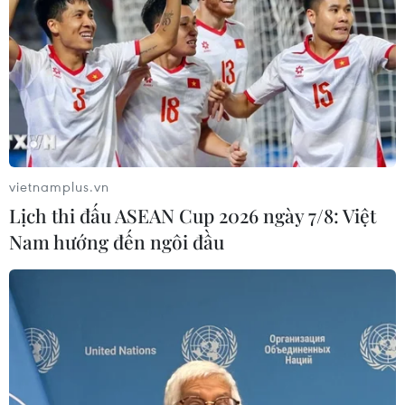
hại hàng trăm ha hoa màu
13/09/2021 01:55
Ngoài 1 người thiệt mạng do nước cuốn trôi, toàn tỉnh
Gia Lai có trên 10 căn nhà bị tốc mái; 2 phòng học bị hư
hại; hơn 315 ha hoa màu, chủ yếu là lúa, ngô bị ngã đổ,
hư hại từ 30-70%.
vietnamplus.vn
Lịch thi đấu ASEAN Cup 2026 ngày 7/8: Việt
Nam hướng đến ngôi đầu