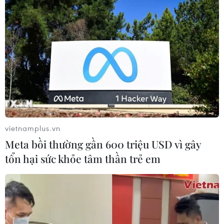
Hà Nội quyết liệt xử lý các "điểm
nghẽn" úng ngập, môi trường đô thị
07/08/2026 06:51
Thu hồi 89 ha đất đấu giá chọn nhà
đầu tư công trình thành phố cảng
hàng không
vietnamplus.vn
07/08/2026 06:46
Meta bồi thường gần 600 triệu USD vì gây
tổn hại sức khỏe tâm thần trẻ em
Cơ cấu, số lượng, chế độ với hiệu
trưởng, hiệu phó khi sắp xếp cơ sở
giáo dục
07/08/2026 05:40