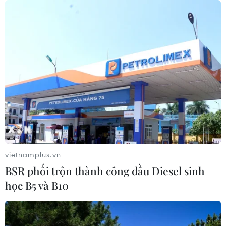
TIN CÙNG CHUYÊN MỤC
Xuất hiện các cung trượt sạt kèm
theo nhiều vết nứt, gãy tại Sơn La
07/08/2026 07:31
17 giờ ngày 7/8, mở cửa tràn xả mặt
điều tiết hồ chứa thủy điện Lai Châu
07/08/2026 07:28
vietnamplus.vn
BSR phối trộn thành công dầu Diesel sinh
Di dời hộ dân bị ảnh hưởng bụi, mùi
học B5 và B10
khét, tiếng ồn từ Trung tâm Điện lực
Vĩnh Tân
07/08/2026 07:10