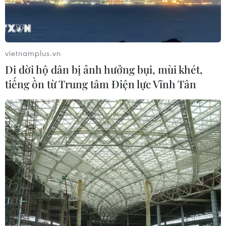
vietnamplus.vn
Di dời hộ dân bị ảnh hưởng bụi, mùi khét,
TIN LIÊN QUAN
tiếng ồn từ Trung tâm Điện lực Vĩnh Tân