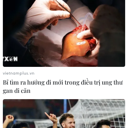
đến Thanh Hóa có mưa vừa, mưa to, có nơi mưa rất to
với lượng mưa phổ biến 50-150 mm/đợt, có nơi trên 150
mm/đợt.
vietnamplus.vn
Bỉ tìm ra hướng đi mới trong điều trị ung thư
gan di căn
Gia Lai: Bão số 5 làm 1 người tử vong, thiệt