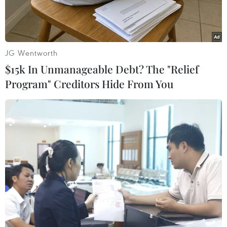
JG Wentworth
$15k In Unmanageable Debt? The "Relief
Program" Creditors Hide From You
Lực lượng chức năng huyện Tu Mơ Rông (tỉnh Kon Tum) khắc
phục vị trí hư hỏng tại cầu tràn Năng Nhỏ 1 trên tỉnh lộ 678.
(Ảnh: TTXVN)