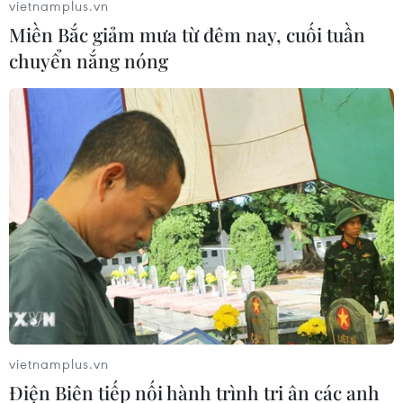
vietnamplus.vn
Miền Bắc giảm mưa từ đêm nay, cuối tuần
chuyển nắng nóng
Ứng phó với bão số 5: Bài học từ những sự
chỉ đạo kịp thời
12/09/2021 14:34
Bão xuất hiện khi dịch COVID-19 diễn biến phức tạp,
khu vực dự kiến đổ bộ có 2.031 F0 thuộc 3 tỉnh, thành
phố là Thừa Thiên-Huế, Đà Nẵng, Quảng Ngãi đang
thực hiện giãn cách theo Chỉ thị 16/CT-TTg.
vietnamplus.vn
Điện Biên tiếp nối hành trình tri ân các anh