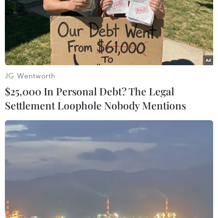
JG Wentworth
$25,000 In Personal Debt? The Legal
Settlement Loophole Nobody Mentions
#Kon Tum
#bão số 5
#lúa
#cây công nghiệp
#sạt lở đất
#thủy điện
Kon Tum
Quảng Ngãi
Theo dõi VietnamPlus