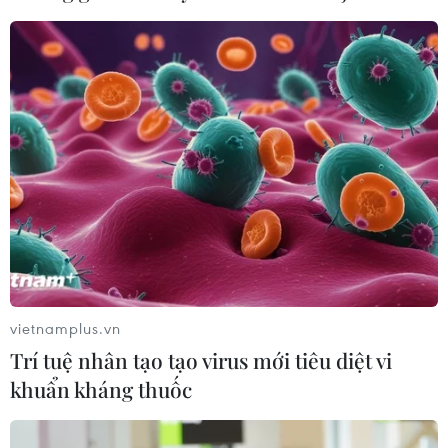
điểm quốc gia hồ Ka Pét
07/08/2026 11:24
Indonesia nỗ lực khống chế cháy
rừng tại Vườn Quốc gia Núi Bromo
07/08/2026 10:56
Thụy Sĩ khó đạt mục tiêu giảm phát
thải khí nhà kính vào năm 2030
vietnamplus.vn
07/08/2026 09:42
Trí tuệ nhân tạo tạo virus mới tiêu diệt vi
khuẩn kháng thuốc
Bão Dolphin càn quét các đảo miền