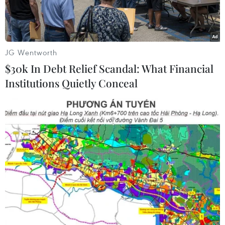
JG Wentworth
$30k In Debt Relief Scandal: What Financial
Institutions Quietly Conceal
Tàu, thuyền đã neo đậu chắc chắn, đảm bảo không bị va đập
khi bão đổ bộ. (Ảnh: Phước Tuệ/TTXVN)
Ngày 12/9, Văn phòng Chính phủ vừa có văn bản
số 6384/VPCP-NN truyền đạt ý kiến chỉ đạo của
Phó Thủ tướng Chính phủ Lê Văn Thành yêu cầu
khẩn trương khắc phục hậu quả bão số 5 và chủ