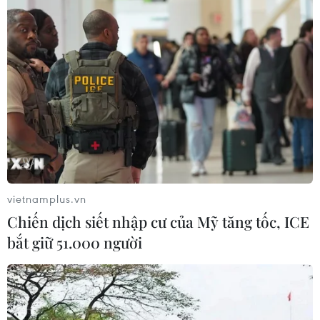
Nam Nhật Bản, sân bay Okinawa
phải đóng cửa
07/08/2026 09:10
Từ ngày 9/8, cảnh báo nắng nóng
diện rộng ở khu vực Bắc Bộ và Trung
Bộ
07/08/2026 08:58
Từ Quảng Ninh đến Quảng Trị chủ
vietnamplus.vn
động ứng phó với áp thấp nhiệt đới
Chiến dịch siết nhập cư của Mỹ tăng tốc, ICE
07/08/2026 08:21
bắt giữ 51.000 người
Hạn hán nghiêm trọng đe dọa "huyết
mạch" kinh tế châu Âu