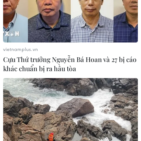
vietnamplus.vn
Cựu Thứ trưởng Nguyễn Bá Hoan và 27 bị cáo
khác chuẩn bị ra hầu tòa