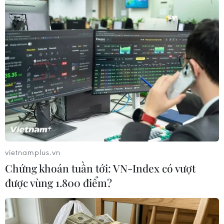
xiết.
Tiếp tục theo dõi chặt chẽ diễn biến của mưa,
lũ, chủ động chỉ đạo, triển khai các biện pháp
phù hợp bảo đảm an toàn tính mạng, hạn chế
thiệt hại tài sản của người dân, trong đó cần
kiểm tra, rà soát, chủ động di dời dân cư khỏi
khu vực bị ngập sâu, nguy cơ cao xảy ra lũ quét,
sạt lở đất; vận hành an toàn hồ chứa thủy lợi,
thủy điện, góp phần cắt giảm lũ cho hạ du,
không để xảy ra “lũ chồng lũ.”
vietnamplus.vn
Trong quá trình triển khai công tác ứng phó với
Chứng khoán tuần tới: VN-Index có vượt
mưa lũ và khắc phục hậu quả thiên tai các
được vùng 1.800 điểm?
ngành, các địa phương phải đặc biệt lưu ý công
tác bảo đảm an toàn phòng, chống dịch COVID-
19 theo đúng quy định.