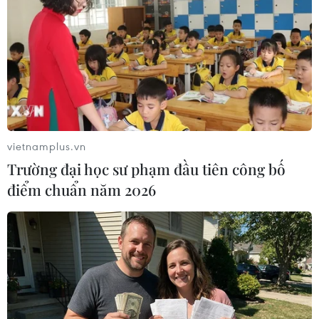
thiên tai trong thời gian tới./.
(TTXVN/Vietnam+)
vietnamplus.vn
Trường đại học sư phạm đầu tiên công bố
điểm chuẩn năm 2026
#bão số 5
#khắc phục hậu quả bão
#mưa rất lớn