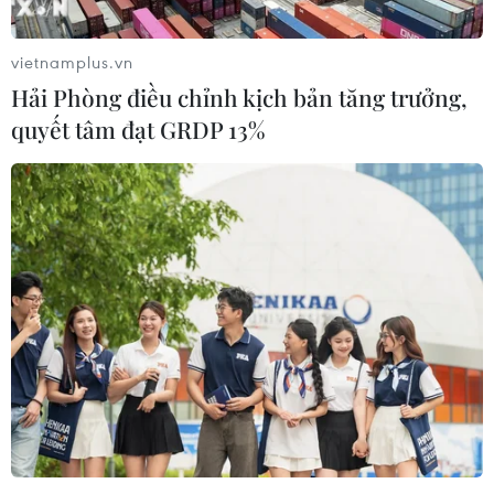
vietnamplus.vn
Hải Phòng điều chỉnh kịch bản tăng trưởng,
quyết tâm đạt GRDP 13%
Áp thấp nhiệt đới ít di chuyển, suy yếu
thành một vùng áp thấp
12/09/2021 05:04