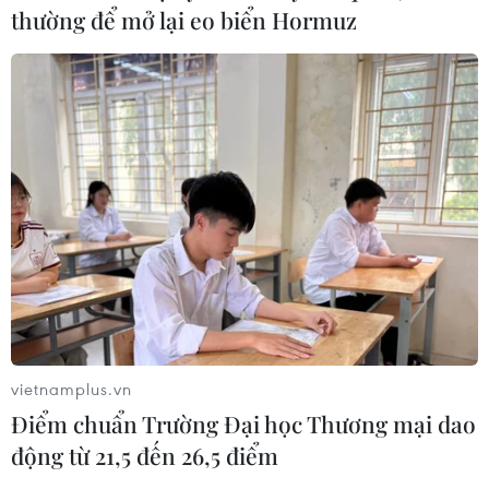
thường để mở lại eo biển Hormuz
TIN CÙNG CHUYÊN MỤC
Quảng Trị: Mưa lớn gây ngập cục bộ,
tiềm ẩn nguy cơ lũ quét, sạt lở đất
09/08/2026 09:37
vietnamplus.vn
Điểm chuẩn Trường Đại học Thương mại dao
động từ 21,5 đến 26,5 điểm
Từ 10-11/8, Bắc Bộ và Trung Bộ có