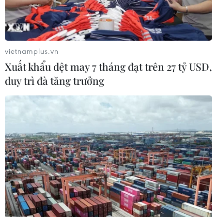
vietnamplus.vn
Xuất khẩu dệt may 7 tháng đạt trên 27 tỷ USD,
duy trì đà tăng trưởng
Quảng Nam: Tàu Cảnh sát biển 8002
xuyên bão số 5 cứu nạn ngư dân
12/09/2021 02:09
Đến 18 giờ 15 ngày 11/9, tại vị trí cách nơi tàu QNg
95058TS bị nạn 18 hải lý, tàu Cảnh sát biển 8002 đã tới
tiếp cận, lúc này tàu cá đã bị chìm, tính mạng của 5
thuyền viên bị đe dọa.