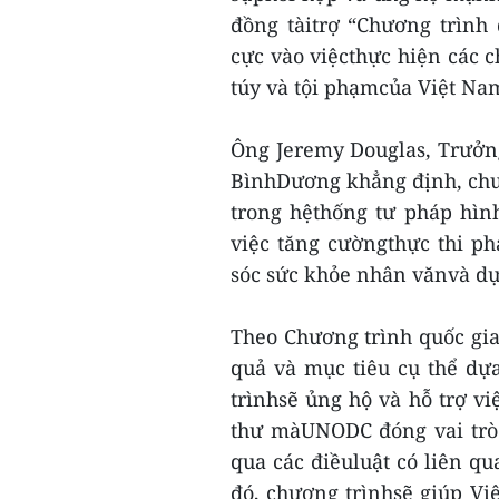
đồng tàitrợ “Chương trình 
cực vào việcthực hiện các 
túy và tội phạmcủa Việt Na
Ông Jeremy Douglas, Trưở
BìnhDương khẳng định, chư
trong hệthống tư pháp hìn
việc tăng cườngthực thi p
sóc sức khỏe nhân vănvà dự
Theo Chương trình quốc gia,
quả và mục tiêu cụ thể dự
trìnhsẽ ủng hộ và hỗ trợ v
thư màUNODC đóng vai trò 
qua các điềuluật có liên q
đó, chương trìnhsẽ giúp Vi