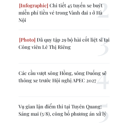
Chi tiết 45 tuyến xe buýt
miễn phí tiền vé trong Vành đai 1 ở Hà
Nội
Đã quy tập 29 bộ hài cốt liệt sĩ tại
Công viên Lê Thị Riêng
Các cầu vượt sông Hồng, sông Đuống sẽ
thông xe trước Hội nghị APEC 2027
Vụ gian lận điểm thi tại Tuyên Quang:
Sáng mai (5/8), công bố phương án xử lý