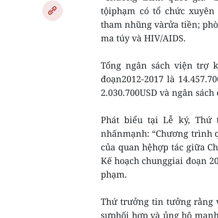
tộiphạm có tổ chức xuyên
tham nhũng vàrửa tiền; phò
ma túy và HIV/AIDS.
Tổng ngân sách viện trợ k
đoạn2012-2017 là 14.457.7
2.030.700USD và ngân sách 
Phát biểu tại Lễ ký, Thứ
nhấnmạnh: “Chương trình q
của quan hệhợp tác giữa Ch
Kế hoạch chunggiai đoạn 20
phạm.
Thứ trưởng tin tưởng rằng
sựphối hợp và ủng hộ mạnh