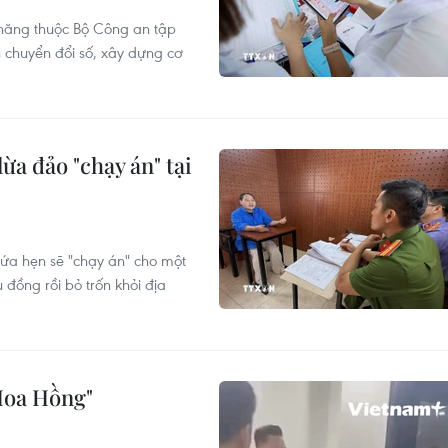
năng thuộc Bộ Công an tập
h chuyển đổi số, xây dựng cơ
ừa đảo "chạy án" tại
ứa hẹn sẽ "chạy án" cho một
 đồng rồi bỏ trốn khỏi địa
Hoa Hồng"