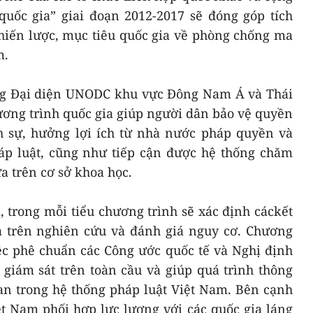
quốc gia” giai đoạn 2012-2017 sẽ đóng góp tích
chiến lược, mục tiêu quốc gia về phòng chống ma
m.
ng Đại diện UNODC khu vực Đông Nam Á và Thái
ơng trình quốc gia giúp người dân bảo vệ quyền
h sự, hưởng lợi ích từ nhà nước pháp quyền và
háp luật, cũng như tiếp cận được hệ thống chăm
a trên cơ sở khoa học.
 trong mỗi tiểu chương trình sẽ xác định cáckết
a trên nghiên cứu và đánh giá nguy cơ. Chương
iệc phê chuẩn các Công ước quốc tế và Nghị định
giám sát trên toàn cầu và giúp quá trình thông
uan trong hệ thống pháp luật Việt Nam. Bên cạnh
ệt Nam phối hợp lực lượng với các quốc gia láng