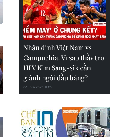
Nhận định Việt Nam vs
Campuchia: Vì sao thầy trò
HLV Kim Sang-sik cần
giành ngôi đầu bảng?
06/08/2026 11:05