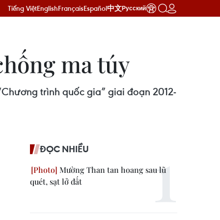
Tiếng Việt
English
Français
Español
中文
Русский
 chống ma túy
Chương trình quốc gia” giai đoạn 2012-
ĐỌC NHIỀU
Mường Than tan hoang sau lũ
quét, sạt lở đất