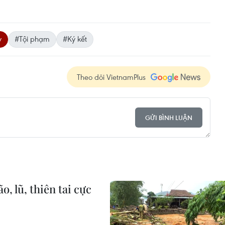
y
#Tội phạm
#Ký kết
Theo dõi VietnamPlus
GỬI BÌNH LUẬN
, lũ, thiên tai cực