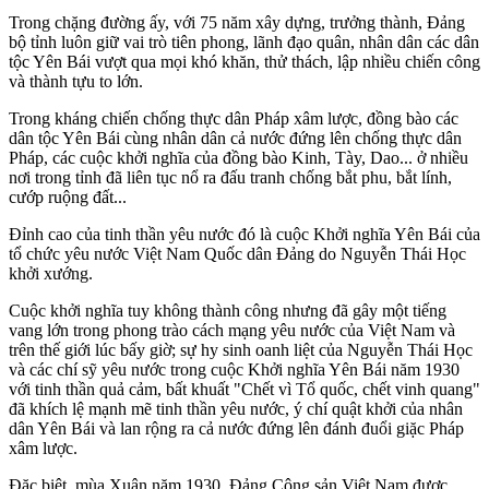
Trong chặng đường ấy, với 75 năm xây dựng, trưởng thành, Đảng
bộ tỉnh luôn giữ vai trò tiên phong, lãnh đạo quân, nhân dân các dân
tộc Yên Bái vượt qua mọi khó khăn, thử thách, lập nhiều chiến công
và thành tựu to lớn.
Trong kháng chiến chống thực dân Pháp xâm lược, đồng bào các
dân tộc Yên Bái cùng nhân dân cả nước đứng lên chống thực dân
Pháp, các cuộc khởi nghĩa của đồng bào Kinh, Tày, Dao... ở nhiều
nơi trong tỉnh đã liên tục nổ ra đấu tranh chống bắt phu, bắt lính,
cướp ruộng đất...
Đỉnh cao của tinh thần yêu nước đó là cuộc Khởi nghĩa Yên Bái của
tổ chức yêu nước Việt Nam Quốc dân Đảng do Nguyễn Thái Học
khởi xướng.
Cuộc khởi nghĩa tuy không thành công nhưng đã gây một tiếng
vang lớn trong phong trào cách mạng yêu nước của Việt Nam và
trên thế giới lúc bấy giờ; sự hy sinh oanh liệt của Nguyễn Thái Học
và các chí sỹ yêu nước trong cuộc Khởi nghĩa Yên Bái năm 1930
với tinh thần quả cảm, bất khuất "Chết vì Tổ quốc, chết vinh quang"
đã khích lệ mạnh mẽ tinh thần yêu nước, ý chí quật khởi của nhân
dân Yên Bái và lan rộng ra cả nước đứng lên đánh đuổi giặc Pháp
xâm lược.
Đặc biệt, mùa Xuân năm 1930, Đảng Cộng sản Việt Nam được