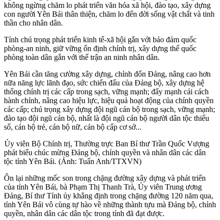
không ngừng chăm lo phát triển văn hóa xã hội, đào tạo, xây dựng
con người Yên Bái thân thiện, chăm lo đến đời sống vật chất và tinh
thần cho nhân dân.
Tỉnh chú trọng phát triển kinh tế-xã hội gắn với bảo đảm quốc
phòng-an ninh, giữ vững ổn định chính trị, xây dựng thế quốc
phòng toàn dân gắn với thế trận an ninh nhân dân.
Yên Bái cần tăng cường xây dựng, chỉnh đốn Đảng, nâng cao hơn
nữa năng lực lãnh đạo, sức chiến đấu của Đảng bộ, xây dựng hệ
thống chính trị các cấp trong sạch, vững mạnh; đẩy mạnh cải cách
hành chính, nâng cao hiệu lực, hiệu quả hoạt động của chính quyền
các cấp; chú trọng xây dựng đội ngũ cán bộ trong sạch, vững mạnh;
đào tạo đội ngũ cán bộ, nhất là đội ngũ cán bộ người dân tộc thiểu
số, cán bộ trẻ, cán bộ nữ, cán bộ cấp cơ sở...
Ủy viên Bộ Chính trị, Thường trực Ban Bí thư Trần Quốc Vượng
phát biểu chúc mừng Đảng bộ, chính quyền và nhân dân các dân
tộc tỉnh Yên Bái. (Ảnh: Tuấn Anh/TTXVN)
Ôn lại những mốc son trong chặng đường xây dựng và phát triển
của tỉnh Yên Bái, bà Phạm Thị Thanh Trà, Ủy viên Trung ương
Đảng, Bí thư Tỉnh ủy khẳng định trong chặng đường 120 năm qua,
tỉnh Yên Bái vô cùng tự hào về những thành tựu mà Đảng bộ, chính
quyền, nhân dân các dân tộc trong tỉnh đã đạt được.