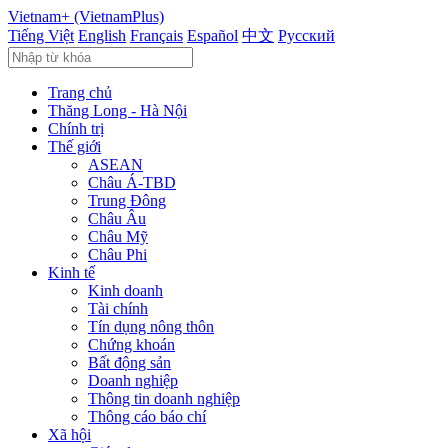
Vietnam+ (VietnamPlus)
Tiếng Việt
English
Français
Español
中文
Русский
Trang chủ
Thăng Long - Hà Nội
Chính trị
Thế giới
ASEAN
Châu Á-TBD
Trung Đông
Châu Âu
Châu Mỹ
Châu Phi
Kinh tế
Kinh doanh
Tài chính
Tín dụng nông thôn
Chứng khoán
Bất động sản
Doanh nghiệp
Thông tin doanh nghiệp
Thông cáo báo chí
Xã hội