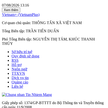
07/08/2026 13:16
Xem thêm
Vietnam+ (VietnamPlus)
Cơ quan chủ quản: THÔNG TẤN XÃ VIỆT NAM
Tổng Biên tập: TRẦN TIẾN DUẨN
Phó Tổng Biên tập: NGUYỄN THỊ TÁM, KHÚC THANH
THỦY
Sở hữu trí tuệ
Quy định sử dụng
RSS
Hỗ trợ
Ngôn ngữ
TTXVN
Dịch vụ tin
Quảng cáo
Liên hệ
Giấy phép số: 1374/GP-BTTTT do Bộ Thông tin và Truyền thông
cấp ngày 11/9/2008.