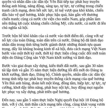
quyền và nhân dân các dân tộc Yên Bái tiếp tục phát huy truyền
thống anh hùng, năng động, sáng tạo, tự lực, tự cường trong chiến
tranh cách mạng, đem hết sức lực, trí tuệ vượt qua khó khăn, chiến
đấu bảo vệ quê hương, khắc phục hậu quả, hàn gắn vết thương
chiến tranh; cùng cả nước chi viện cho miền Nam, góp phần làm
nên thắng lợi cuộc kháng chiến chống Mỹ, cứu nước, cả nước đi lên
chủ nghĩa xã hội.
Trước bộn bề khó khăn của cả nước vào thời điểm đó, cùng với sự
nỗ lực của toàn Đảng, toàn dân trên cả nước, Đảng bộ đã lãnh đạo
nhân dân trong tỉnh từng bước giành được những thành tựu quan
trọng, đẩy lùi khủng hoảng kinh tế-xã hội, đưa cách mạng Việt Nam
bước vào một thời kỳ mới, thời kỳ thực hiện công cuộc đổi mới toàn
diện do Đảng Cộng sản Việt Nam khởi xướng và lãnh đạo.
Bước vào giai đoạn xây dựng, kiến thiết đất nước, sau gần 30 năm
tái lập tỉnh và gần 35 năm thực hiện đường lối đổi mới do Đảng ta
khởi xướng, lãnh đạo, Đảng bộ, Chính quyền, nhân dân các dân tộc
trong tỉnh tiếp tục phát huy truyền thống cách mạng của quê hương
Yên Bái anh hùng, đoàn kết một lòng, đồng tâm, hiệp lực, tự lực, tự
cường, khơi dậy tiềm năng, phát huy nội lực, huy động mọi nguồn
lực phục vụ xây dựng, phát triển quê hương.
Đến nay, sau gần 5 năm thực hiện Nghị quyết Đại hội 18 Đảng bộ
tỉnh, với ý chí, tinh thần cách mạng tiến công, cùng khát vọng vươn