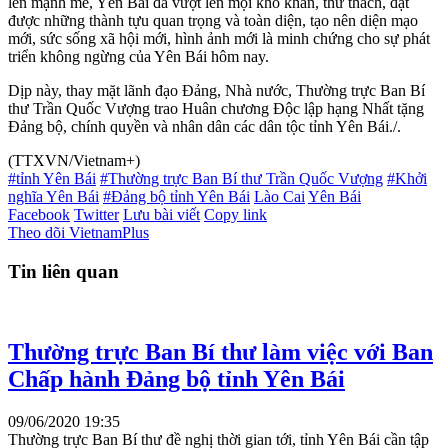
lên mạnh mẽ, Yên Bái đã vượt lên mọi khó khăn, thử thách, đạt
được những thành tựu quan trọng và toàn diện, tạo nên diện mạo
mới, sức sống xã hội mới, hình ảnh mới là minh chứng cho sự phát
triển không ngừng của Yên Bái hôm nay.
Dịp này, thay mặt lãnh đạo Đảng, Nhà nước, Thường trực Ban Bí
thư Trần Quốc Vượng trao Huân chương Độc lập hạng Nhất tặng
Đảng bộ, chính quyền và nhân dân các dân tộc tỉnh Yên Bái./.
(TTXVN/Vietnam+)
#tỉnh Yên Bái
#Thường trực Ban Bí thư Trần Quốc Vượng
#Khởi
nghĩa Yên Bái
#Đảng bộ tỉnh Yên Bái
Lào Cai
Yên Bái
Facebook
Twitter
Lưu bài viết
Copy link
Theo dõi VietnamPlus
Tin liên quan
Thường trực Ban Bí thư làm việc với Ban
Chấp hành Đảng bộ tỉnh Yên Bái
09/06/2020 19:35
Thường trực Ban Bí thư đề nghị thời gian tới, tỉnh Yên Bái cần tập