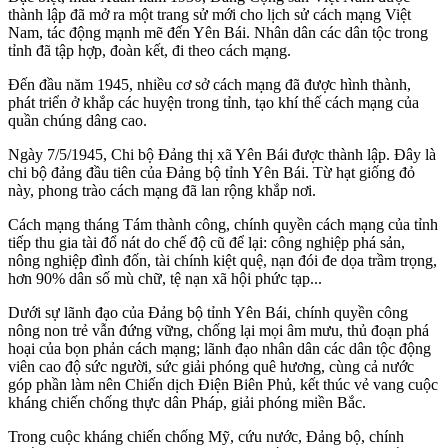
thành lập đã mở ra một trang sử mới cho lịch sử cách mạng Việt
Nam, tác động mạnh mẽ đến Yên Bái. Nhân dân các dân tộc trong
tỉnh đã tập hợp, đoàn kết, đi theo cách mạng.
Đến đầu năm 1945, nhiều cơ sở cách mạng đã được hình thành,
phát triển ở khắp các huyện trong tỉnh, tạo khí thế cách mạng của
quần chúng dâng cao.
Ngày 7/5/1945, Chi bộ Đảng thị xã Yên Bái được thành lập. Đây là
chi bộ đảng đầu tiên của Đảng bộ tỉnh Yên Bái. Từ hạt giống đỏ
này, phong trào cách mạng đã lan rộng khắp nơi.
Cách mạng tháng Tám thành công, chính quyền cách mạng của tỉnh
tiếp thu gia tài đổ nát do chế độ cũ để lại: công nghiệp phá sản,
nông nghiệp đình đốn, tài chính kiệt quệ, nạn đói đe dọa trầm trọng,
hơn 90% dân số mù chữ, tệ nạn xã hội phức tạp...
Dưới sự lãnh đạo của Đảng bộ tỉnh Yên Bái, chính quyền công
nông non trẻ vẫn đứng vững, chống lại mọi âm mưu, thủ đoạn phá
hoại của bọn phản cách mạng; lãnh đạo nhân dân các dân tộc động
viên cao độ sức người, sức giải phóng quê hương, cùng cả nước
góp phần làm nên Chiến dịch Điện Biên Phủ, kết thúc vẻ vang cuộc
kháng chiến chống thực dân Pháp, giải phóng miền Bắc.
Trong cuộc kháng chiến chống Mỹ, cứu nước, Đảng bộ, chính