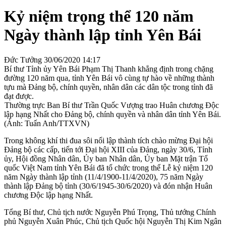
Kỷ niệm trọng thể 120 năm
Ngày thành lập tỉnh Yên Bái
Đức Tưởng
30/06/2020 14:17
Bí thư Tỉnh ủy Yên Bái Phạm Thị Thanh khẳng định trong chặng
đường 120 năm qua, tỉnh Yên Bái vô cùng tự hào về những thành
tựu mà Đảng bộ, chính quyền, nhân dân các dân tộc trong tỉnh đã
đạt được.
Thường trực Ban Bí thư Trần Quốc Vượng trao Huân chương Độc
lập hạng Nhất cho Đảng bộ, chính quyền và nhân dân tỉnh Yên Bái.
(Ảnh: Tuấn Anh/TTXVN)
Trong không khí thi đua sôi nổi lập thành tích chào mừng Đại hội
Đảng bộ các cấp, tiến tới Đại hội XIII của Đảng, ngày 30/6, Tỉnh
ủy, Hội đồng Nhân dân, Ủy ban Nhân dân, Ủy ban Mặt trận Tổ
quốc Việt Nam tỉnh Yên Bái đã tổ chức trong thể Lễ kỷ niệm 120
năm Ngày thành lập tỉnh (11/4/1900-11/4/2020), 75 năm Ngày
thành lập Đảng bộ tỉnh (30/6/1945-30/6/2020) và đón nhận Huân
chương Độc lập hạng Nhất.
Tổng Bí thư, Chủ tịch nước Nguyễn Phú Trọng, Thủ tướng Chính
phủ Nguyễn Xuân Phúc, Chủ tịch Quốc hội Nguyễn Thị Kim Ngân