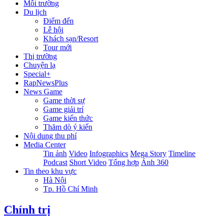
Môi trường
Du lịch
Điểm đến
Lễ hội
Khách sạn/Resort
Tour mới
Thị trường
Chuyện lạ
Special+
RapNewsPlus
News Game
Game thời sự
Game giải trí
Game kiến thức
Thăm dò ý kiến
Nội dung thu phí
Media Center
Tin ảnh
Video
Infographics
Mega Story
Timeline
Podcast
Short Video
Tổng hợp
Ảnh 360
Tin theo khu vực
Hà Nội
Tp. Hồ Chí Minh
Chính trị