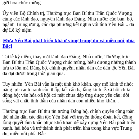
gửi hoa chúc mừng.
Ủy viên Bộ Chính trị, Thường trực Ban Bí thư Trần Quốc Vượng
cùng các lãnh đạo, nguyên lãnh đạo Đảng, Nhà nước; các ban, bộ,
ngành Trung ương, các địa phương kết nghĩa với tỉnh Yên Bái... đã
dự Lễ kỷ niệm.
[Đưa Yên Bái phát triển khá ở vùng trung du và miền núi phía
Bắc]
Tại lễ kỷ niệm, thay mặt lãnh đạo Đảng, Nhà nước, Thường trực
Ban Bí thư Trần Quốc Vượng chúc mừng, biểu dương những thành
tựu to lớn mà Đảng bộ, chính quyền, nhân dân các dân tộc Yên Bái
đã đạt được trong thời gian qua.
Tuy nhiên, Yên Bái vẫn là một tỉnh khó khăn, quy mô kinh tế nhỏ;
năng lực cạnh tranh còn thấp, kết cấu hạ tầng kinh tế-xã hội chưa
đồng bộ; văn hóa-xã hội có mặt chưa đáp ứng được yêu cầu; đời
sống vật chất, tinh thần của nhân dân còn nhiều khó khăn...
Thường trực Ban Bí thư tin tưởng Đảng bộ, chính quyền cùng toàn
thể nhân dân các dân tộc Yên Bái với truyền thống đoàn kết, đồng
lòng quyết tâm khắc phục khó khăn để xây dựng Yên Bái phát triển
xanh, hài hòa và trở thành tỉnh phát triển khá trong khu vực Trung
du, miền núi phía Bắc.