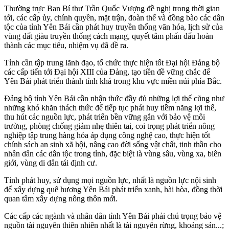
Thường trực Ban Bí thư Trần Quốc Vượng đề nghị trong thời gian
tới, các cấp ủy, chính quyền, mặt trận, đoàn thể và đồng bào các dân
tộc của tỉnh Yên Bái cần phát huy truyền thống văn hóa, lịch sử của
vùng đất giàu truyền thống cách mạng, quyết tâm phấn đấu hoàn
thành các mục tiêu, nhiệm vụ đã đề ra.
Tỉnh cần tập trung lãnh đạo, tổ chức thực hiện tốt Đại hội Đảng bộ
các cấp tiến tới Đại hội XIII của Đảng, tạo tiền đề vững chắc để
Yên Bái phát triển thành tỉnh khá trong khu vực miền núi phía Bắc.
Đảng bộ tỉnh Yên Bái cần nhận thức đầy đủ những lợi thế cũng như
những khó khăn thách thức để tiếp tục phát huy tiềm năng lợi thế,
thu hút các nguồn lực, phát triển bền vững gắn với bảo vệ môi
trường, phòng chống giảm nhẹ thiên tai, coi trọng phát triển nông
nghiệp tập trung hàng hóa áp dụng công nghệ cao, thực hiện tốt
chính sách an sinh xã hội, nâng cao đời sống vật chất, tinh thần cho
nhân dân các dân tộc trong tỉnh, đặc biệt là vùng sâu, vùng xa, biên
giới, vùng di dân tái định cư.
Tỉnh phát huy, sử dụng mọi nguồn lực, nhất là nguồn lực nội sinh
để xây dựng quê hương Yên Bái phát triển xanh, hài hòa, đồng thời
quan tâm xây dựng nông thôn mới.
Các cấp các ngành và nhân dân tỉnh Yên Bái phải chú trọng bảo vệ
nguồn tài nguyên thiên nhiên nhất là tài nguyên rừng, khoáng sản...;