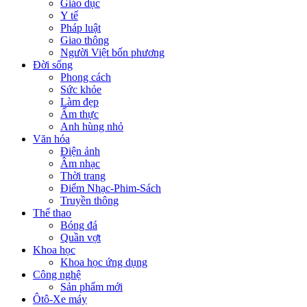
Giáo dục
Y tế
Pháp luật
Giao thông
Người Việt bốn phương
Đời sống
Phong cách
Sức khỏe
Làm đẹp
Ẩm thực
Anh hùng nhỏ
Văn hóa
Điện ảnh
Âm nhạc
Thời trang
Điểm Nhạc-Phim-Sách
Truyền thông
Thể thao
Bóng đá
Quần vợt
Khoa học
Khoa học ứng dụng
Công nghệ
Sản phẩm mới
Ôtô-Xe máy