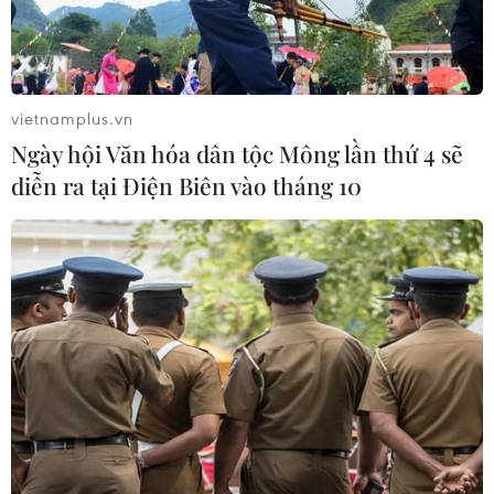
07/08/2026 08:40
Xe khách lao xuống hố sâu bên
đường, 18 hành khách thoát nạn
vietnamplus.vn
07/08/2026 08:39
Ngày hội Văn hóa dân tộc Mông lần thứ 4 sẽ
diễn ra tại Điện Biên vào tháng 10
Tây Ninh cảnh báo giả mạo cơ quan
đăng ký kinh doanh để lừa đảo
doanh nghiệp
07/08/2026 08:38
Dự án đường sắt nhẹ Phú Quốc sẽ
vận hành chạy thử nghiệm vào giữa
năm 2027
07/08/2026 08:28