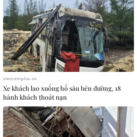
chia cắt
07/08/2026 10:08
Đã xác định phương tiện khiến hàng
loạt ôtô thủng lốp trên cao tốc Bắc-
Nam
07/08/2026 10:03
An Giang: Kịp thời hỗ trợ các hộ dân
vietnamplus.vn
bị cháy nhà tại xóm Chăm La Ma
Xe khách lao xuống hố sâu bên đường, 18
07/08/2026 09:52
hành khách thoát nạn
Đồng chí Lê Quang Đạo - nhà lãnh
đạo tài năng của Đảng và cách mạng
Việt Nam