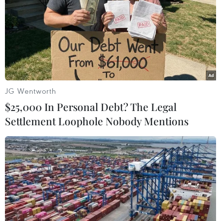
khoảng hơn 90 hải lý về hướng Đông Nam.
JG Wentworth
$25,000 In Personal Debt? The Legal
Settlement Loophole Nobody Mentions
Bốn ngư dân Quảng Ngãi mất tích khi
đang khai thác trên biển