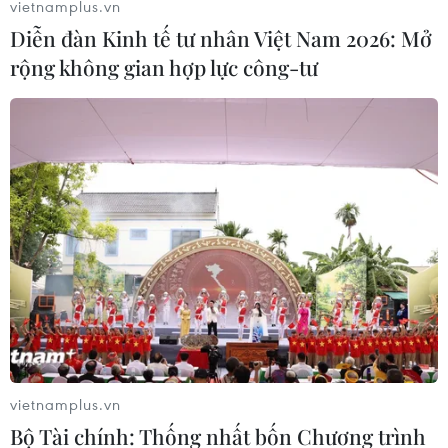
vietnamplus.vn
Diễn đàn Kinh tế tư nhân Việt Nam 2026: Mở
rộng không gian hợp lực công-tư
Quảng Trị: 13 người trên tàu cá gặp nạn
tại khu vực đảo Cồn Cỏ
12/12/2016 11:04
Khoảng 10 giờ ngày 12/12, Bộ Chỉ huy Bộ đội Biên
phòng tỉnh Quảng Trị đã cứu nạn thành công 13 người
trên một tàu cá gặp nạn.
vietnamplus.vn
Bộ Tài chính: Thống nhất bốn Chương trình