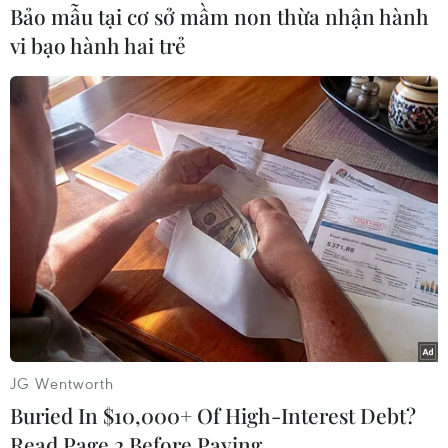
Mai, Nghệ An an toàn. Hiện sức khỏe của 15
Bảo mẫu tại cơ sở mầm non thừa nhận hành
thuyền viên đã ổn định./.
vi bạo hành hai trẻ
(TTXVN/Vietnam+)
JG Wentworth
Buried In $10,000+ Of High-Interest Debt?
Read Page 2 Before Paying