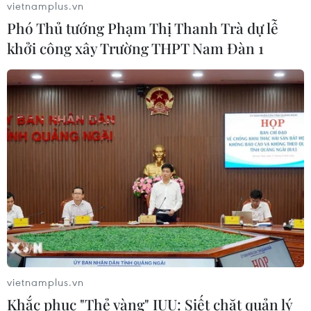
vietnamplus.vn
Phó Thủ tướng Phạm Thị Thanh Trà dự lễ
Xem thêm
khởi công xây Trường THPT Nam Đàn 1
CƠ QUAN CHỦ QUẢN: THÔNG TẤN XÃ VIỆT NAM
Tổng Biên tập: TRẦN TIẾN DUẨN
Phó Tổng Biên tập: NGUYỄN THỊ TÁM, KHÚC THANH
THỦY
Sở hữu trí tuệ
Quy định sử dụng
RSS
Hỗ trợ
vietnamplus.vn
Ngôn ngữ
TTXVN
Khắc phục "Thẻ vàng" IUU: Siết chặt quản lý