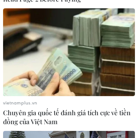
#Hải sản sạch
#Tàu cá bị nạn
#Lai dắt tàu cá
#Bộ đội biên phòng
#Cứu nạn hàng hải
#Đánh bắt hải sản
Nghệ An
Theo dõi VietnamPlus
TIN LIÊN QUAN
vietnamplus.vn
Chuyên gia quốc tế đánh giá tích cực về tiền
đồng của Việt Nam