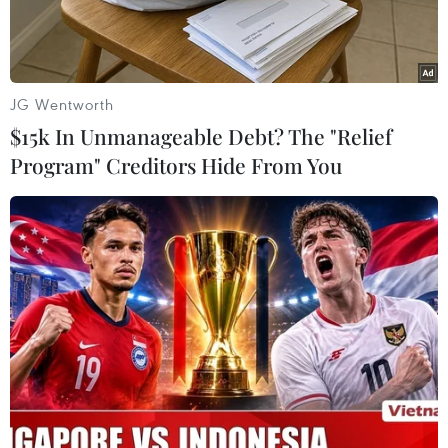
JG Wentworth
$15k In Unmanageable Debt? The "Relief
Program" Creditors Hide From You
Ảnh minh họa. (Nguồn: TTXVN)
Sau 10 tiếng cứu hộ, đến 9 giờ ngày 13/12, lực
lượng Bộ đội Biên phòng tỉnh Nghệ An và Trung
tâm Phối hợp tìm kiếm, cứu nạn hàng hải Việt
Nam khu vực I đã lai dắt tàu cá NA 90144 TS
cùng 15 thuyền viên bị chìm trên biển về bờ an
toàn.