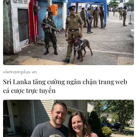
vietnamplus.vn
Sri Lanka tăng cường ngăn chặn trang web
cá cược trực tuyến
Một tàu cá cùng 12 ngư dân trôi dạt trên
vùng biển Trường Sa
07/12/2016 11:02
Tàu cá KH 98578-TS bị gãy chân vịt, trôi trên khu vực
cách đảo Quế Đường thuộc quần đảo Trường Sa