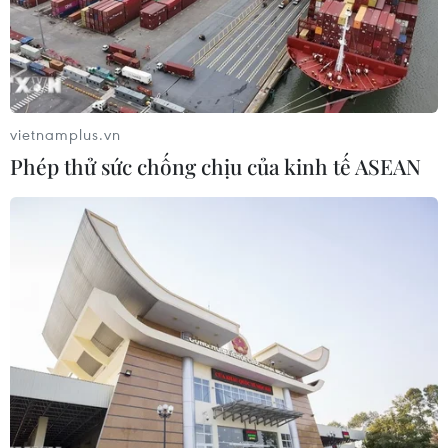
08/12/2016 11:56
Chủ tịch Ủy ban Nhân dân xã Tịnh Kỳ, thành phố
Quảng Ngãi, cho biết việc tìm kiếm 4 ngư dân của xã
bị mất tích từ sáng 7/12 phải tạm thời dừng lại vì trời tối
và gió giật, sóng biển mạnh.
vietnamplus.vn
Phép thử sức chống chịu của kinh tế ASEAN