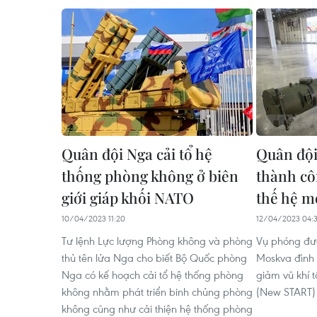
Quân đội Nga cải tổ hệ
Quân đội
thống phòng không ở biên
thành cô
giới giáp khối NATO
thế hệ m
10/04/2023 11:20
12/04/2023 04:
Tư lệnh Lực lượng Phòng không và phòng
Vụ phóng đượ
thủ tên lửa Nga cho biết Bộ Quốc phòng
Moskva đình 
Nga có kế hoạch cải tổ hệ thống phòng
giảm vũ khí 
không nhằm phát triển binh chủng phòng
(New START) 
không cũng như cải thiện hệ thống phòng