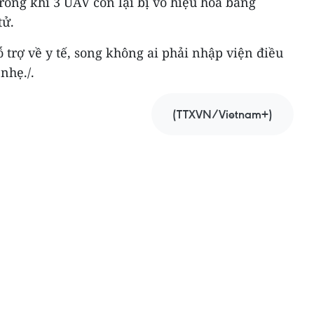
trong khi 3 UAV còn lại bị vô hiệu hóa bằng
tử.
 trợ về y tế, song không ai phải nhập viện điều
 nhẹ./.
(TTXVN/Vietnam+)