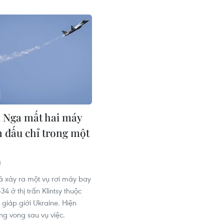
 Nga mất hai máy
n đấu chỉ trong một
1
 xảy ra một vụ rơi máy bay
34 ở thị trấn Klintsy thuộc
 giáp giới Ukraine. Hiện
ng vong sau vụ việc.