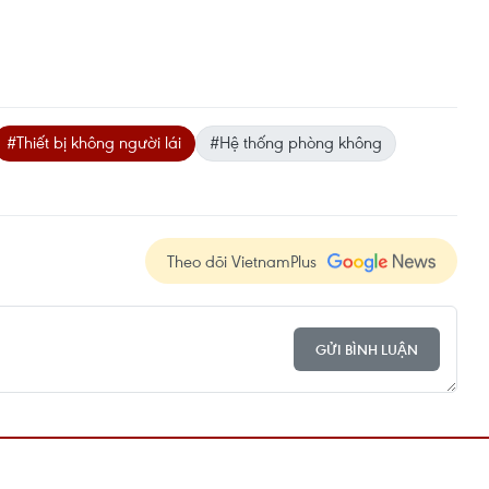
#Thiết bị không người lái
#Hệ thống phòng không
Theo dõi VietnamPlus
GỬI BÌNH LUẬN