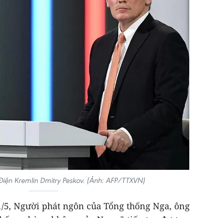
iện Kremlin Dmitry Peskov. (Ảnh: AFP/TTXVN)
1/5, Người phát ngôn của Tổng thống Nga, ông