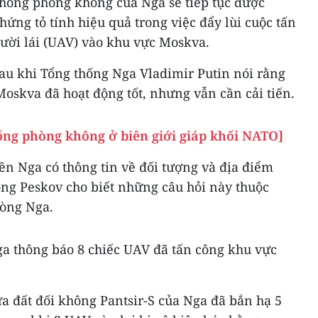
thống phòng không của Nga sẽ tiếp tục được
hứng tỏ tính hiệu quả trong việc đẩy lùi cuộc tấn
gười lái (UAV) vào khu vực Moskva.
au khi Tổng thống Nga Vladimir Putin nói rằng
oskva đã hoạt động tốt, nhưng vẫn cần cải tiến.
hống phòng không ở biên giới giáp khối NATO]
ền Nga có thông tin về đối tượng và địa điểm
ông Peskov cho biết những câu hỏi này thuộc
òng Nga.
a thông báo 8 chiếc UAV đã tấn công khu vực
ửa đất đối không Pantsir-S của Nga đã bắn hạ 5