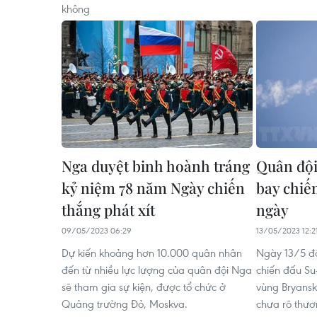
không
Nga duyệt binh hoành tráng
Quân đội
kỷ niệm 78 năm Ngày chiến
bay chiế
thắng phát xít
ngày
09/05/2023 06:29
13/05/2023 12:2
Dự kiến khoảng hơn 10.000 quân nhân
Ngày 13/5 đã
đến từ nhiều lực lượng của quân đội Nga
chiến đấu Su-
sẽ tham gia sự kiện, được tổ chức ở
vùng Bryansk
Quảng trường Đỏ, Moskva.
chưa rõ thươ