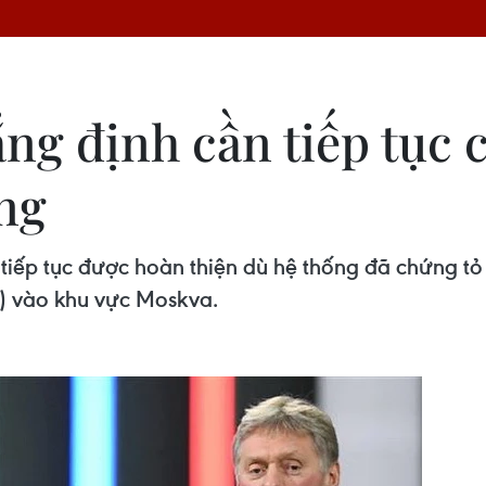
g định cần tiếp tục c
ng
ếp tục được hoàn thiện dù hệ thống đã chứng tỏ t
V) vào khu vực Moskva.