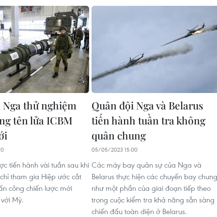
 Nga thử nghiệm
Quân đội Nga và Belarus
ng tên lửa ICBM
tiến hành tuần tra không
ới
quân chung
30
05/05/2023 15:00
c tiến hành vài tuần sau khi
Các máy bay quân sự của Nga và
chỉ tham gia Hiệp ước cắt
Belarus thực hiện các chuyến bay chun
tấn công chiến lược mới
như một phần của giai đoạn tiếp theo
với Mỹ.
trong cuộc kiểm tra khả năng sẵn sàng
chiến đấu toàn diện ở Belarus.