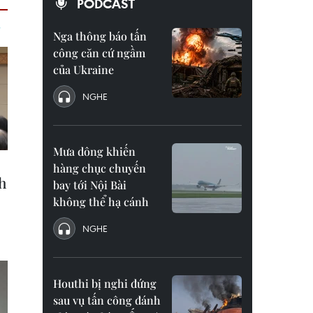
PODCAST
Nga thông báo tấn
công căn cứ ngầm
của Ukraine
NGHE
Mưa dông khiến
hàng chục chuyến
bay tới Nội Bài
không thể hạ cánh
NGHE
Houthi bị nghi đứng
sau vụ tấn công đánh