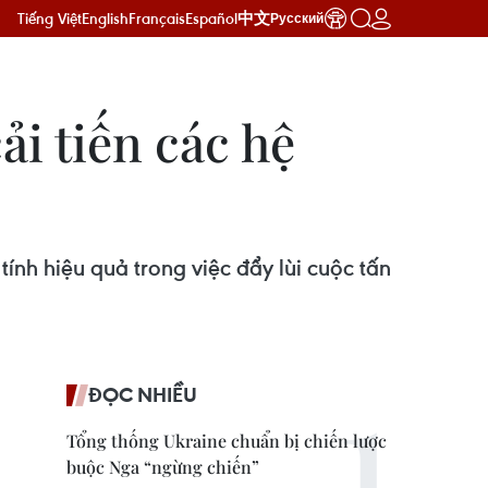
Tiếng Việt
English
Français
Español
中文
Русский
ải tiến các hệ
ính hiệu quả trong việc đẩy lùi cuộc tấn
ĐỌC NHIỀU
Tổng thống Ukraine chuẩn bị chiến lược
buộc Nga “ngừng chiến”