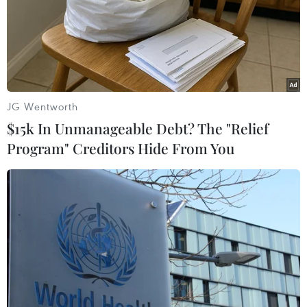
JG Wentworth
$15k In Unmanageable Debt? The "Relief
Program" Creditors Hide From You