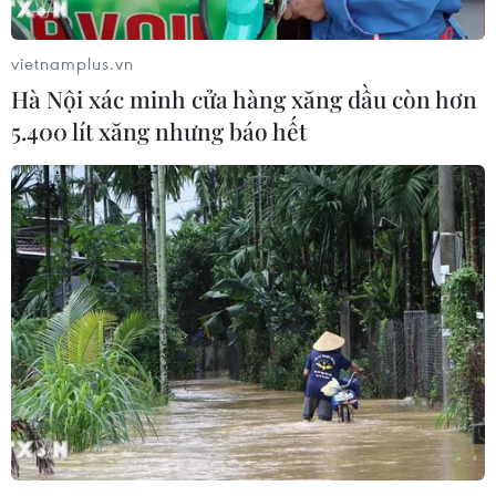
08/08/2026 06:43
vietnamplus.vn
Hà Nội xác minh cửa hàng xăng dầu còn hơn
Dữ liệu việc làm Mỹ mở thêm dư địa
5.400 lít xăng nhưng báo hết
cho giá vàng trong tuần qua
08/08/2026 04:29
Thương mại Việt Nam-Australia
hướng tới những động lực tăng
trưởng mới
08/08/2026 03:29
Nghệ An: OCOP đã có thương hiệu,
vì sao nông sản vẫn lo đầu ra?