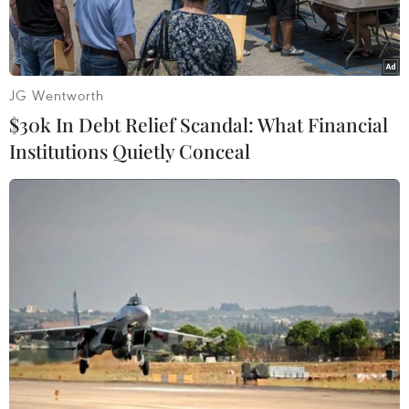
JG Wentworth
$30k In Debt Relief Scandal: What Financial
Institutions Quietly Conceal
Các tàu chở container tại cảng trung chuyển Keppel tại
Singapore. (Ảnh: AFP)
Theo Tân Hoa xã, Liên minh châu Âu (EU) và
Singapore vừa kết thúc đàm phán về phần đầu
tư trong Hiệp định thương mại tự do giữa hai
bên (EUSFTA).
Trong một thông cáo phát đi cuối tuần qua, EU
nhấn mạnh sự kiện này đánh dấu việc kết thúc