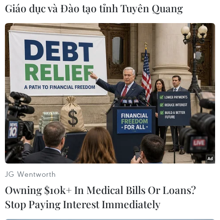
Giáo dục và Đào tạo tỉnh Tuyên Quang
#Liên minh châu Âu
#Singapore
JG Wentworth
#Hiệp định thương mại tự do
#Thị trường
Owning $10k+ In Medical Bills Or Loans?
Stop Paying Interest Immediately
#Thương mại
#Miến thuế
#Xuất khẩu
Singapore