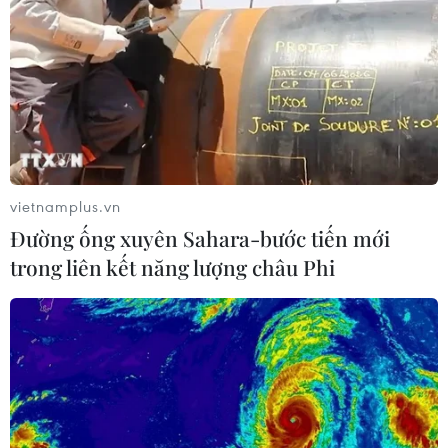
Giá gạo Việt Nam đi ngược xu hướng
với các nước xuất khẩu lớn
09/08/2026 04:23
Vận tải biển toàn cầu tăng mạnh bất
chấp căng thẳng địa chính trị
vietnamplus.vn
09/08/2026 02:06
Đường ống xuyên Sahara-bước tiến mới
trong liên kết năng lượng châu Phi
Canada chạy đua đạt thỏa thuận
trước khi thuế quan mới của Mỹ có
hiệu lực
09/08/2026 02:03