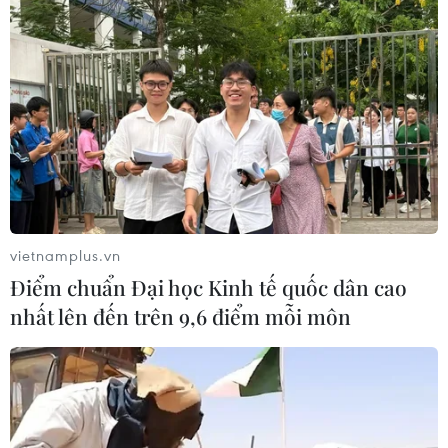
Xuất khẩu dệt may 7 tháng đạt trên
27 tỷ USD, duy trì đà tăng trưởng
09/08/2026 08:25
Hải Phòng điều chỉnh kịch bản tăng
trưởng, quyết tâm đạt GRDP 13%
09/08/2026 08:25
vietnamplus.vn
Điểm chuẩn Đại học Kinh tế quốc dân cao
nhất lên đến trên 9,6 điểm mỗi môn
Trung Quốc công bố kế hoạch phát
triển ngành hàng không dân dụng
09/08/2026 05:12