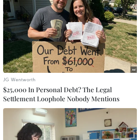
Singapore-EU ký tắt hiệp định hợp tác
song phương
16/10/2013 03:09
Singapore và EU đã ký tắt Hiệp định Đối tác và Hợp tác
nhằm củng cố đối thoại chính trị và thiết lập khuôn khổ
JG Wentworth
hợp tác chung.
$25,000 In Personal Debt? The Legal
Settlement Loophole Nobody Mentions