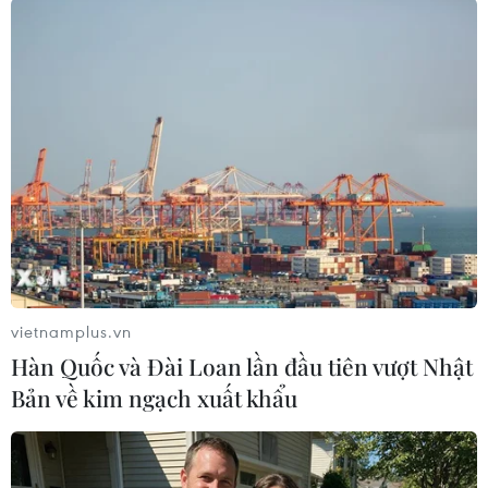
Theo dõi VietnamPlus
TIN LIÊN QUAN
vietnamplus.vn
Hàn Quốc và Đài Loan lần đầu tiên vượt Nhật
Bản về kim ngạch xuất khẩu