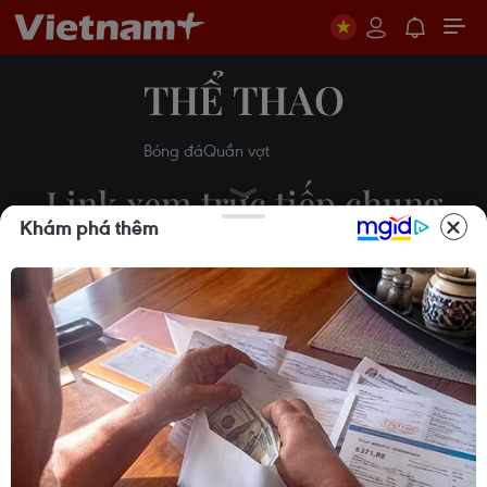
THỂ THAO
Bóng đá
Quần vợt
Link xem trực tiếp chung
Khám phá thêm
kết U16 Việt Nam-U16
Indonesia
12/08/2022 12:10
Theo dõi VietnamPlus