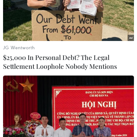
Nhận định Singapore vs
Cục diện ASEAN Cup: Việt
Indonesia (20h ngày 7/8):
Nam quyết giành ngôi đầu,
Cuộc quyết đấu giành tấm
Thái Lan vẫn có thể bị loại
vé bán kết duy nhất
07/08/2026 02:29
07/08/2026 08:41
JG Wentworth
$25,000 In Personal Debt? The Legal
Settlement Loophole Nobody Mentions
Lịch thi đấu ASEAN Cup
Công Phượng gặp thử
2026 ngày 7/8: Việt Nam
thách lớn trong ngày tái
hướng đến ngôi đầu
xuất V-League 2026/27
07/08/2026 00:07
06/08/2026 11:49