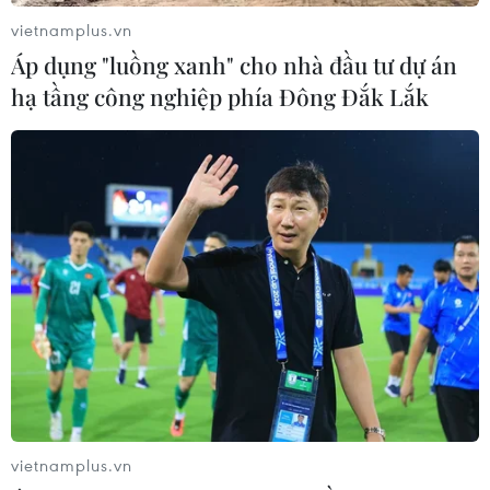
bảng'
06/08/2026 04:12
vietnamplus.vn
06/08/2026 07:25
Áp dụng "luồng xanh" cho nhà đầu tư dự án
hạ tầng công nghiệp phía Đông Đắk Lắk
Futsal Việt Nam bất bại sau
Toàn cảnh ASEAN Cup:
trận hòa khó tin trước chủ
Thái Lan "thắng như chẻ
nhà Thái Lan
tre", thách thức tuyển Việt
Nam
06/08/2026 02:38
05/08/2026 07:15
vietnamplus.vn