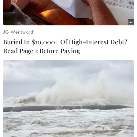
VTVCab vừa thông báo trận chung kết giữa U16
Việt Nam - Indonesia sẽ được trực tiếp trên hệ sinh
thái của VTVCab, gồm fanpage Facebook, kênh
JG Wentworth
YouTube của On Sports, app On Sports TV,
Buried In $10,000+ Of High-Interest Debt?
VTVCab On.
Read Page 2 Before Paying