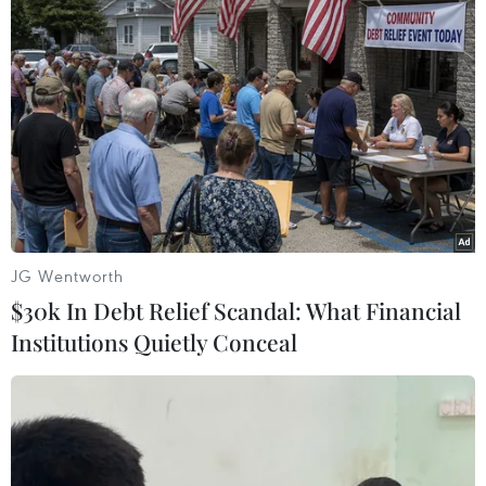
Ông Kim Sang-sik trăn trở
ASEAN Cup 2026: Truyền
gì về hàng phòng ngự
thông châu Á ca ngợi chiến
trước bán kết ASEAN Cup?
thắng của tuyển Việt Nam
08/08/2026 00:13
07/08/2026 22:58
JG Wentworth
$30k In Debt Relief Scandal: What Financial
Institutions Quietly Conceal
HLV Kim Sang-sik: 'Tôi
ASEAN Cup 2026: Tuyển
mong Đình Bắc vươn xa
Việt Nam thẳng tiến vào
hơn tầm Đông Nam Á'
bán kết với thành tích