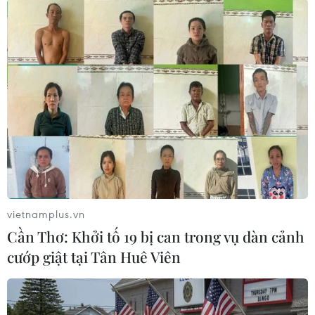
#U16 Việt Nam
#Chung kết
#U16 Indonesia
#Link xem trực tiếp
Indonesia
vietnamplus.vn
Cần Thơ: Khởi tố 19 bị can trong vụ dàn cảnh
cướp giật tại Tân Huê Viên