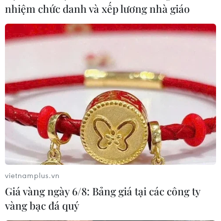
nhiệm chức danh và xếp lương nhà giáo
U16 nữ Việt Nam thua đậm U16 Triều Tiên
ở bảng đấu 'tử thần'
17/09/2019 00:04
U16 nữ Việt Nam đã không thể làm nên bất ngờ khi để
thua đậm 0-10 trước nhà đương kim vô địch U16 Triều
Tiên ở trận ra quân vòng chung kết U16 nữ châu Á.
vietnamplus.vn
Giá vàng ngày 6/8: Bảng giá tại các công ty
vàng bạc đá quý