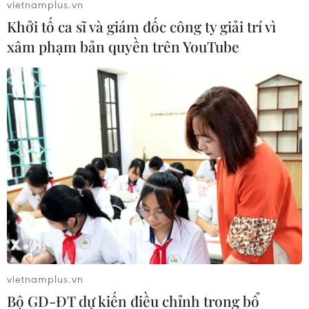
vietnamplus.vn
U16 Việt Nam chiến thắng ở trận ra quân
Khởi tố ca sĩ và giám đốc công ty giải trí vì
xâm phạm bản quyền trên YouTube
vòng loại U16 châu Á
14/09/2019 14:17
U16 Việt Nam đã tạm chiếm ngôi đầu bảng H vòng loại
U16 châu Á 2020 sau khi có chiến thắng 2-0 trước U16
Timor Leste ở lượt trận ra quân.
vietnamplus.vn
Bộ GD-ĐT dự kiến điều chỉnh trong bổ