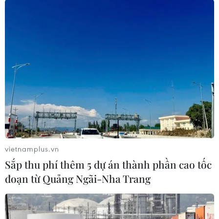
để biết mình có thể đi tiếp hay không. Ngoài các
đội đứng đầu, bốn đội bóng nhì bảng có thành
tích tốt nhất sau vòng loại cũng sẽ có suất dự
vòng chung kết.
(Vietnam+)
vietnamplus.vn
Sắp thu phí thêm 5 dự án thành phần cao tốc
đoạn từ Quảng Ngãi-Nha Trang