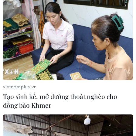
03/08/2026 07:39
ASEAN Cup 2026: Indonesia tổn thất
lực lượng trước trận quyết đấu tuyển
Việt Nam
03/08/2026 07:21
Làn sóng phản đối lan khắp châu Âu,
FIFA đối diện yêu cầu cải tổ
03/08/2026 05:01
vietnamplus.vn
Tạo sinh kế, mở đường thoát nghèo cho
đồng bào Khmer
Nhận định Campuchia vs
Timor Leste: Trận chiến vì 3 điểm
danh dự cho "Các chiến binh
Angkor"