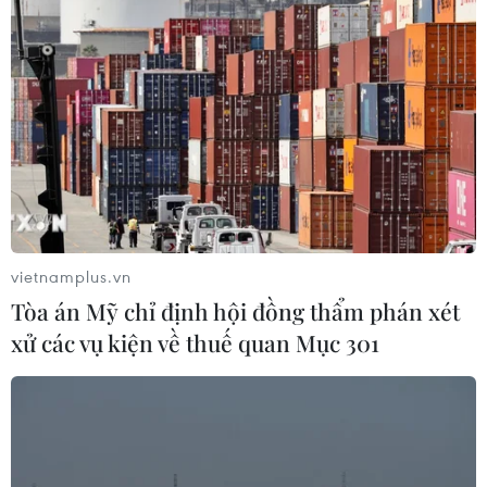
#U16 Việt Nam
#U16 Australia
#U16 châu Á
Theo dõi VietnamPlus
vietnamplus.vn
Tòa án Mỹ chỉ định hội đồng thẩm phán xét
xử các vụ kiện về thuế quan Mục 301
TIN LIÊN QUAN