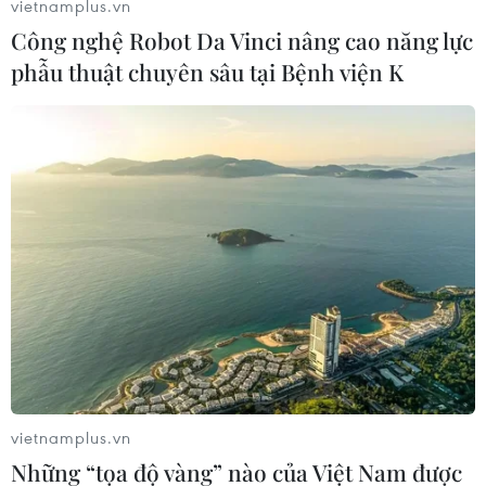
vietnamplus.vn
Sau đó, các cầu thủ trẻ tới từ xứ sở chuột túi có
Công nghệ Robot Da Vinci nâng cao năng lực
thêm bàn thắng nữa ở phút 89 sau hàng loạt
phẫu thuật chuyên sâu tại Bệnh viện K
tình huống phối hợp hay để định đoạt trận đấu.
vietnamplus.vn
U16 Việt Nam cần là một trong bốn đội nhì bảng có thành tích
Những “tọa độ vàng” nào của Việt Nam được
tốt nhất sau vòng loại để giành vé đi tiếp tới Vòng chung kết