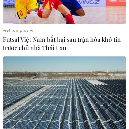
vietnamplus.vn
Futsal Việt Nam bất bại sau trận hòa khó tin
trước chủ nhà Thái Lan
U16 Việt Nam để thua đáng tiếc 1-2 trước U16 Australia, qua đó
chưa thể giành vé đi tiếp tới với Vòng chung kết U16 châu Á
2020. (Ảnh: Như Đạt)
U16 Việt Nam nhập cuộc chủ động trước U16
Australia ở lượt trận cuối bảng H tại vòng loại