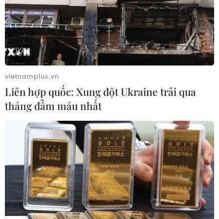
vietnamplus.vn
Liên hợp quốc: Xung đột Ukraine trải qua
tháng đẫm máu nhất
Việt Nam có chiến thắng đầu tay tại giải
U15 Đông Nam Á 2019
30/07/2019 00:25
Văn Phong, Văn Quỳ đã thay nhau lập công để giúp