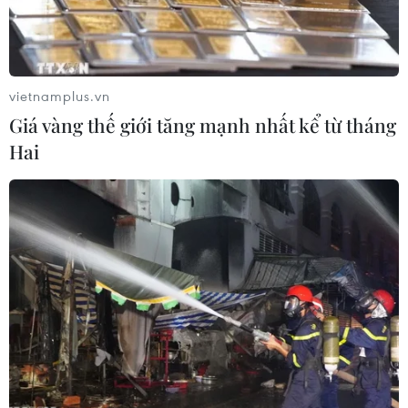
U15 Việt Nam đánh bại U15 Philippines 3-1 ở lượt trận thứ
2 giải U15 Đông Nam Á 2019.
vietnamplus.vn
Giá vàng thế giới tăng mạnh nhất kể từ tháng
Hai
U16 Việt Nam thận trọng trước Timor
Leste tại vòng loại U16 châu Á