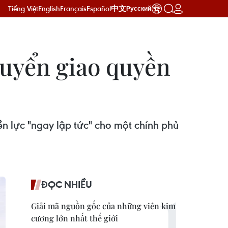
Tiếng Việt
English
Français
Español
中文
Русский
huyển giao quyền
n lực "ngay lập tức" cho một chính phủ
ĐỌC NHIỀU
Giải mã nguồn gốc của những viên kim
cương lớn nhất thế giới