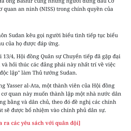
đưa ông Bashir cùng những người đứng đầu Cơ
Cơ quan an ninh (NISS) trong chính quyền của
n Sudan kêu gọi người biểu tình tiếp tục biểu
ầu của họ được đáp ứng.
i 13/4, Hội đồng Quân sự Chuyển tiếp đã gặp đại
 và hối thúc các đảng phái này nhất trí về việc
độc lập" làm Thủ tướng Sudan.
ng Yasser al-Ata, một thành viên của Hội đồng
õ cơ quan này muốn thành lập một nhà nước dân
ông bằng và dân chủ, theo đó đề nghị các chính
ật sẽ được bổ nhiệm vào chính phủ dân sự.
 ra các yêu sách với quân đội]