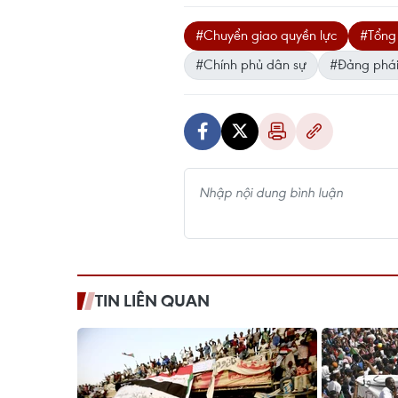
#Chuyển giao quyền lực
#Tổng 
#Chính phủ dân sự
#Đảng phái 
TIN LIÊN QUAN