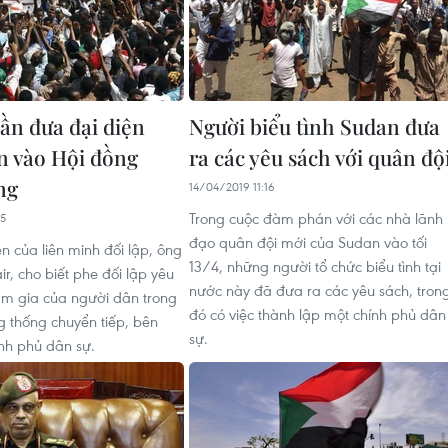
ần đưa đại diện
Người biểu tình Sudan đưa
n vào Hội đồng
ra các yêu sách với quân độ
ng
14/04/2019 11:16
Trong cuộc đàm phán với các nhà lãnh
35
đạo quân đội mới của Sudan vào tối
n của liên minh đối lập, ông
13/4, những người tổ chức biểu tình tại
r, cho biết phe đối lập yêu
nước này đã đưa ra các yêu sách, tron
am gia của người dân trong
đó có việc thành lập một chính phủ dân
g thống chuyển tiếp, bên
sự.
nh phủ dân sự.