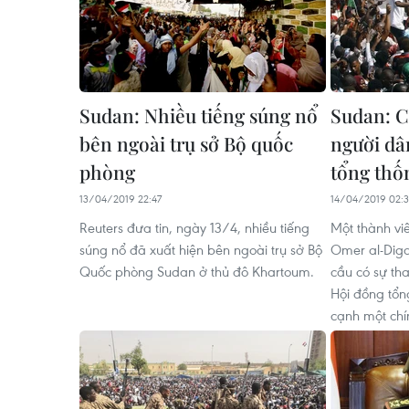
Sudan: Nhiều tiếng súng nổ
Sudan: C
bên ngoài trụ sở Bộ quốc
người dâ
phòng
tổng thố
13/04/2019 22:47
14/04/2019 02:
Reuters đưa tin, ngày 13/4, nhiều tiếng
Một thành viê
súng nổ đã xuất hiện bên ngoài trụ sở Bộ
Omer al-Digai
Quốc phòng Sudan ở thủ đô Khartoum.
cầu có sự th
Hội đồng tổn
cạnh một chí