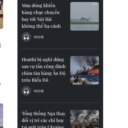
Mưa dông khiến
hàng chục chuyến
bay tới Nội Bài
không thể hạ cánh
NGHE
i
Houthi bị nghi đứng
sau vụ tấn công đánh
chìm tàu hàng Ấn Độ
trên Biển Đỏ
g
NGHE
Tổng thống Nga thay
đổi vị trí các chỉ huy
tại mặt trận Ukraine