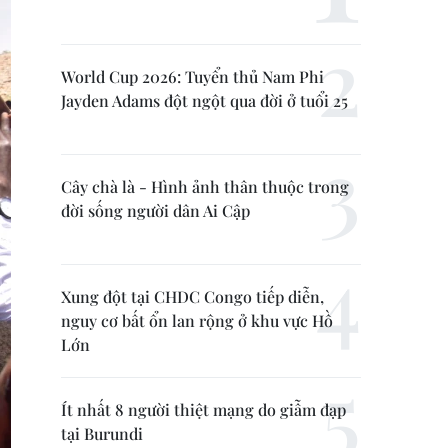
World Cup 2026: Tuyển thủ Nam Phi
Jayden Adams đột ngột qua đời ở tuổi 25
Cây chà là - Hình ảnh thân thuộc trong
đời sống người dân Ai Cập
Xung đột tại CHDC Congo tiếp diễn,
nguy cơ bất ổn lan rộng ở khu vực Hồ
Lớn
Ít nhất 8 người thiệt mạng do giẫm đạp
tại Burundi