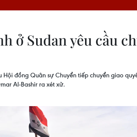
ình ở Sudan yêu cầu c
ầu Hội đồng Quân sự Chuyển tiếp chuyển giao quyề
ar Al-Bashir ra xét xử.