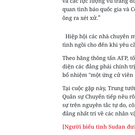
và các lực lượng vũ trang 
quan tình báo quốc gia và 
"
ông ra xét xử.
Hiệp hội các nhà chuyên mô
tình ngồi cho đến khi yêu c
Theo hãng thông tấn AFP, tố
diện các đảng phái chính trị
bổ nhiệm "một ứng cử viên 
Tại cuộc gặp này, Trung tướ
Quân sự Chuyển tiếp nêu r
sự trên nguyên tắc tự do, c
đảng nhất trí về các nhân v
[Người biểu tình Sudan đưa