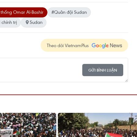
thống Omar Al-Bashir
#Quân đội Sudan
chính trị
Sudan
Theo dõi VietnamPlus
GỬI BÌNH LUẬN