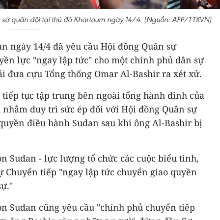
rụ sở quân đội tại thủ đô Khartoum ngày 14/4. (Nguồn: AFP/TTXVN)
dan ngày 14/4 đã yêu cầu Hội đồng Quân sự
yền lực "ngay lập tức" cho một chính phủ dân sự
ải đưa cựu Tổng thống Omar Al-Bashir ra xét xử.
tiếp tục tập trung bên ngoài tổng hành dinh của
nhằm duy trì sức ép đối với Hội đồng Quân sự
quyền điều hành Sudan sau khi ông Al-Bashir bị
 Sudan - lực lượng tổ chức các cuộc biểu tình,
ự Chuyển tiếp "ngay lập tức chuyển giao quyền
ự."
n Sudan cũng yêu cầu "chính phủ chuyển tiếp