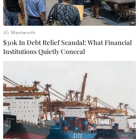
JG Wentworth
$30k In Debt Relief Scandal: What Financial
Institutions Quietly Conceal
Người biểu tình Sudan tuần hành sau khi Tổng thống Omar al-
Bashir bị phế truất, tại thủ đô Khartoum ngày 11/4/2019.
(Nguồn: AFP/TTXVN)
Theo phóng viên TTXVN tại châu Phi, ngày 13/4,
Liên minh Tự do và Thay đổi đối lập tại Sudan
đã yêu cầu Hội đồng quân sự chuyển tiếp cần