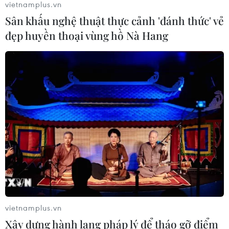
vietnamplus.vn
Sân khấu nghệ thuật thực cảnh 'đánh thức' vẻ
đẹp huyền thoại vùng hồ Nà Hang
Dịch tả bùng phát nghiêm trọng tại
Nigeria, hàng trăm người tử vong
23/07/2026 07:23
Xem thêm
CƠ QUAN CHỦ QUẢN: THÔNG TẤN XÃ VIỆT NAM
vietnamplus.vn
Tổng Biên tập: TRẦN TIẾN DUẨN
Xây dựng hành lang pháp lý để tháo gỡ điểm