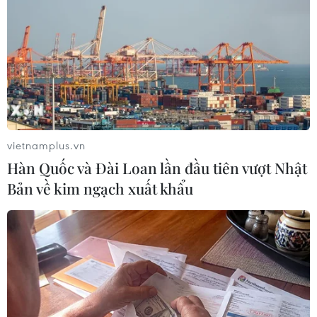
Tình hình Sudan: Cần có thời gian cho
quá trình chuyển tiếp
13/04/2019 04:01
Sudan kêu gọi các đối tác trong cộng đồng quốc tế ủng
hộ quá trình chuyển tiếp hòa bình theo cách có thể giúp
nước này mở ra con đường dẫn tới ổn định, phát triển
và thịnh vượng.
vietnamplus.vn
Hàn Quốc và Đài Loan lần đầu tiên vượt Nhật
Bản về kim ngạch xuất khẩu