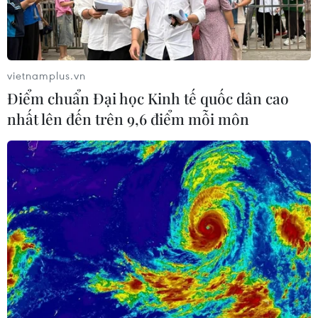
vietnamplus.vn
Điểm chuẩn Đại học Kinh tế quốc dân cao
nhất lên đến trên 9,6 điểm mỗi môn
TIN CÙNG CHUYÊN MỤC
Đường ống xuyên Sahara-bước tiến