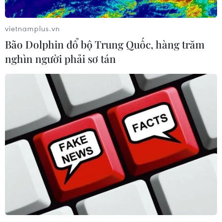
mới trong liên kết năng lượng châu
Phi
vietnamplus.vn
09/08/2026 15:41
Bão Dolphin đổ bộ Trung Quốc, hàng trăm
nghìn người phải sơ tán
Cộng hòa Dân chủ Congo ghi nhận
hơn 300 trẻ em tử vong do Ebola
08/08/2026 15:21
Giao tranh dữ dội ở miền Tây Libya,
nhiều tù nhân vượt ngục
05/08/2026 05:58
Lở đất tại Ethiopia khiến ít nhất 14
người thiệt mạng