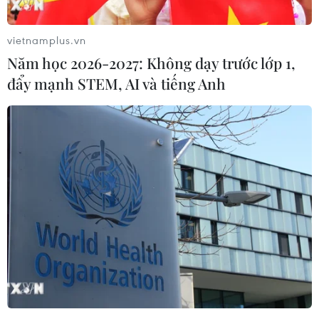
vietnamplus.vn
Năm học 2026-2027: Không dạy trước lớp 1,
đẩy mạnh STEM, AI và tiếng Anh
Sudan: Nhiều tiếng súng nổ bên ngoài trụ
sở Bộ quốc phòng
13/04/2019 22:47
Reuters đưa tin, ngày 13/4, nhiều tiếng súng nổ đã xuất
hiện bên ngoài trụ sở Bộ Quốc phòng Sudan ở thủ đô