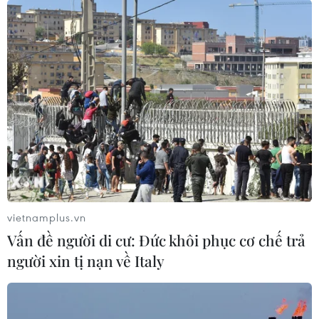
vietnamplus.vn
Vấn đề người di cư: Đức khôi phục cơ chế trả
người xin tị nạn về Italy