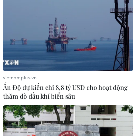
vietnamplus.vn
Ấn Độ dự kiến chi 8,8 tỷ USD cho hoạt động
thăm dò dầu khí biển sâu