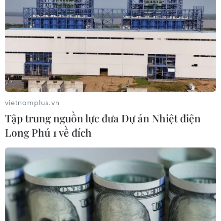
Thường trực Ban Bí thư Trần
Cẩm Tú tiếp Tổng Thư ký Đảng
CNDD-FDD Burundi
29/07/2026 08:24
Tăng cường quan hệ đoàn kết, hợp
tác song phương Việt Nam-Burundi
vietnamplus.vn
28/07/2026 14:17
Tập trung nguồn lực đưa Dự án Nhiệt điện
Long Phú 1 về đích
Thảm sát tại Tây Bắc Nigeria khiến ít
nhất 30 người thiệt mạng
27/07/2026 22:54