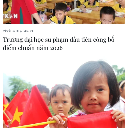
vietnamplus.vn
Trường đại học sư phạm đầu tiên công bố
điểm chuẩn năm 2026
Tình hình Sudan: Giai đoạn chuyển tiếp
kéo dài tối đa 2 năm
13/04/2019 14:10
Người đứng đầu Hội đồng Quân sự chuyển tiếp Sudan,
Trung tướng Abdel Fattah Abdelrahman Burhan cam kết
giai đoạn chuyển tiếp chính trị tại Sudan sẽ kéo dài tối
đa 2 năm.