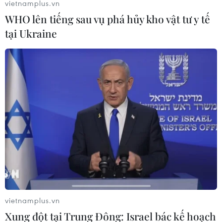
vietnamplus.vn
Khartoum.
WHO lên tiếng sau vụ phá hủy kho vật tư y tế
tại Ukraine
Các nước Sahel-Sahara kêu gọi chuyển
vietnamplus.vn
tiếp hòa bình ở Sudan
Xung đột tại Trung Đông: Israel bác kế hoạch