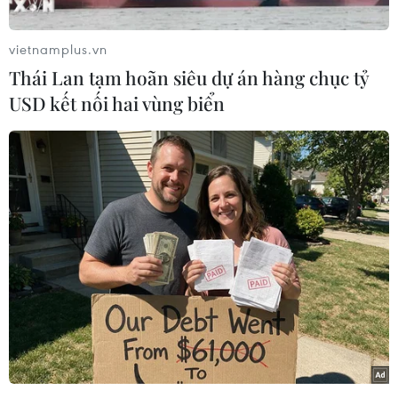
đưa đại diện của người dân vào trong Hội đồng
tổng thống.
vietnamplus.vn
Ý kiến trên được đưa ra trong cuộc họp giữa
Thái Lan tạm hoãn siêu dự án hàng chục tỷ
phe đối lập và Chủ tịch Hội đồng quân sự
USD kết nối hai vùng biển
chuyển tiếp Sudan, Tướng Abdel-Fattah Al-
Burhan.
Một thành viên của liên minh đối lập, ông Omer
al-Digair, cho biết phe đối lập yêu cầu có sự
tham gia của người dân trong Hội đồng tổng
thống chuyển tiếp, bên cạnh một chính phủ dân
sự.
[Sudan: Nhiều tiếng súng nổ bên ngoài trụ sở
Bộ quốc phòng]
Liên minh đối lập sẽ chuyển một danh sách cho