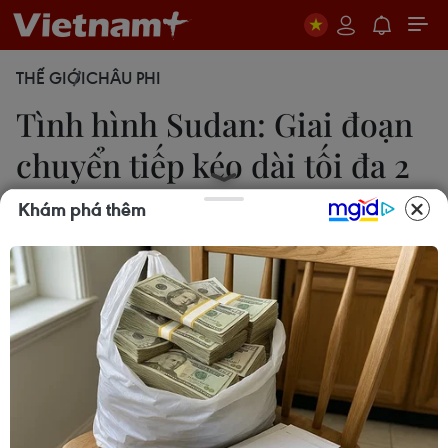
THẾ GIỚI
CHÂU PHI
Tình hình Sudan: Giai đoạn
chuyển tiếp kéo dài tối đa 2
năm
Khám phá thêm
Lê Ánh
13/04/2019 14:10
Người đứng đầu Hội đồng Quân sự chuyển tiếp
Sudan, Trung tướng Abdel Fattah Abdelrahman
Burhan cam kết giai đoạn chuyển tiếp chính trị tại
Sudan sẽ kéo dài tối đa 2 năm.