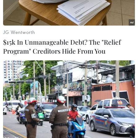
JG Wentworth
$15k In Unmanageable Debt? The "Relief
Program" Creditors Hide From You
Trung tướng Abdel Fattah Abdelrahman Burhan. (Nguồn:
Madote)
Ngày 13/4, người đứng đầu Hội đồng Quân sự
chuyển tiếp Sudan, Trung tướng Abdel Fattah
Abdelrahman Burhan khẳng định một chính