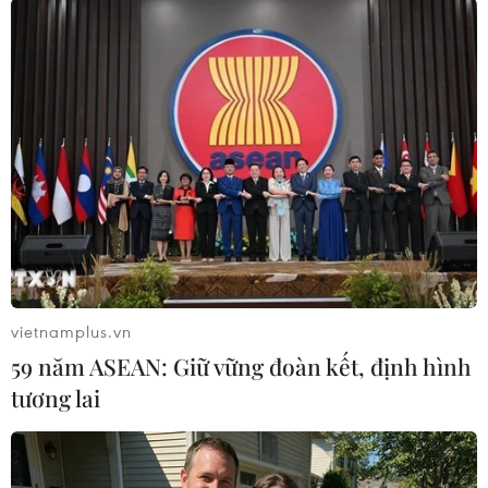
#Chính biến ở Sudan
#Chuyển tiếp chính trị
#Lệnh giới nghiêm
#Omar al-Bashir
Sudan
vietnamplus.vn
59 năm ASEAN: Giữ vững đoàn kết, định hình
tương lai
Theo dõi VietnamPlus