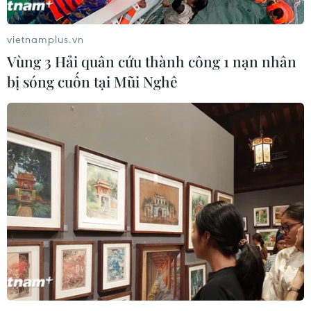
vietnamplus.vn
Vùng 3 Hải quân cứu thành công 1 nạn nhân
bị sóng cuốn tại Mũi Nghê
Các nước châu Âu đề nghị Hội đồng Bảo
an họp về tình hình Sudan
13/04/2019 01:54
Trả lời báo giới sau phiên tham vấn kín của Hội đồng
Bảo an Liên hợp quốc, Đại sứ Heusgen cho biết hội
đồng có thể tổ chức một cuộc họp về Sudan vào ngày
15/4 "nếu tình hình trở nên nghiêm trọng."