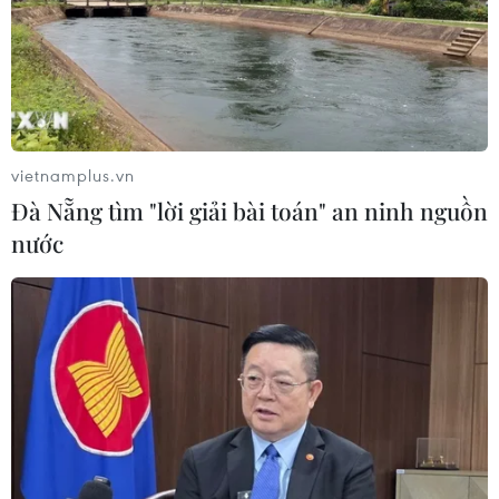
26/07/2026 10:27
"Cửa ngõ" để Việt Nam tiến vào thị
trường Tây Phi
vietnamplus.vn
26/07/2026 08:55
Đà Nẵng tìm "lời giải bài toán" an ninh nguồn
nước
Nam Phi: Máy bay "hạ cánh" giữa
trung tâm thương mại lớn nhất
Johannesburg
26/07/2026 01:21
Nigeria: Khoảng 50 người bị bắt cóc
được trả tự do sau khi nộp tiền chuộc