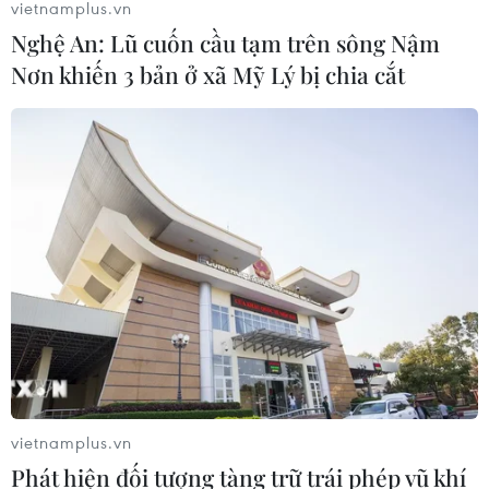
vietnamplus.vn
Nghệ An: Lũ cuốn cầu tạm trên sông Nậm
Nơn khiến 3 bản ở xã Mỹ Lý bị chia cắt
Châu Phi tận dụng lợi thế quang điện
cho ngành xe điện
03/08/2026 09:46
Động đất mạnh làm rung chuyển
nhiều khu vực tại Ai Cập
03/08/2026 03:11
90 người thiệt mạng trong khủng
hoảng di cư tại Ceuta
vietnamplus.vn
02/08/2026 23:08
Phát hiện đối tượng tàng trữ trái phép vũ khí