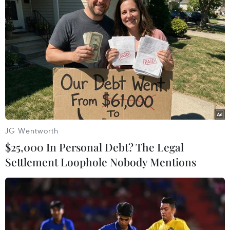
TIN LIÊN QUAN
JG Wentworth
$25,000 In Personal Debt? The Legal
Settlement Loophole Nobody Mentions
Sudan: Tổng thống bị lật đổ Omar al-