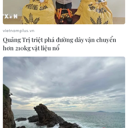
vietnamplus.vn
Quảng Trị triệt phá đường dây vận chuyển
hơn 210kg vật liệu nổ
TIN CÙNG CHUYÊN MỤC
Giao tranh dữ dội ở miền Tây Libya,
nhiều tù nhân vượt ngục