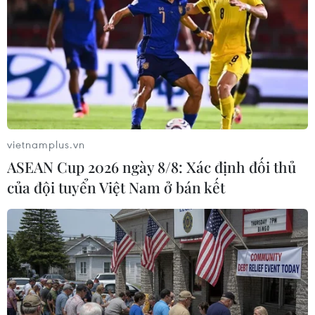
Bashir sẽ không bị dẫn độ
12/04/2019 11:25
Hội đồng quân sự chuyển tiếp Sudan cho biết sẽ không
dẫn độ Tổng thống bị lật đổ Omar al-Bashir, nhưng
khẳng định ông al-Bashir có thể bị xét xử ở Sudan.
vietnamplus.vn
ASEAN Cup 2026 ngày 8/8: Xác định đối thủ
của đội tuyển Việt Nam ở bán kết