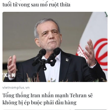
Sudan kêu gọi các đối tác trong cộng đồng quốc tế ủng
tuổi tử vong sau mổ ruột thừa
hộ quá trình chuyển tiếp hòa bình theo cách có thể giúp
nước này mở ra con đường dẫn tới ổn định, phát triển
và thịnh vượng.
vietnamplus.vn
Tổng thống Iran nhấn mạnh Tehran sẽ
không bị ép buộc phải đầu hàng