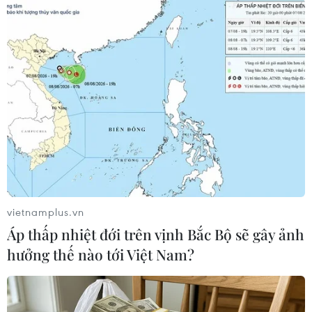
#sầu riêng
#xuất khẩu sầu riêng
#sầu riêng Malaysia
#thị trường Trung Quốc
Malaysia
Trung Quốc
vietnamplus.vn
Theo dõi VietnamPlus
Áp thấp nhiệt đới trên vịnh Bắc Bộ sẽ gây ảnh
hưởng thế nào tới Việt Nam?