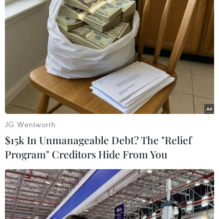
TIN LIÊN QUAN
JG Wentworth
$15k In Unmanageable Debt? The "Relief
Program" Creditors Hide From You
Sầu riêng Đông Nam Á đắt hàng tại thị
trường Trung Quốc
30/05/2024 00:20