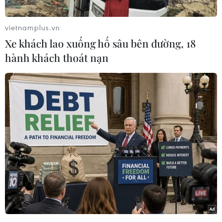
tươi sang Trung Quốc, chỉ hai tháng sau khi ký
Nghị định thư về Yêu cầu kiểm dịch thực vật đối
vietnamplus.vn
với việc xuất khẩu loại quả có hương vị đặc
Xe khách lao xuống hố sâu bên đường, 18
trưng này.
hành khách thoát nạn
Thứ trưởng Bộ Nông nghiệp và An ninh Lương
thực Malaysia Arthur Joseph Kurup cho biết 40
tấn sầu riêng tươi gồm các giống Musang King,
Black Thorn, D24 và IOI từ tám công ty xuất
khẩu sẽ được vận chuyển đến Trung Quốc theo
ba giai đoạn.
Phát biểu tại lễ ra mắt lô sầu riêng tươi đầu tiên
của Malaysia xuất khẩu sang Trung Quốc, Thứ
trưởng Arthur Joseph Kurup cho biết giai đoạn
đầu tiên bắt đầu vào ngày 24/8 với 15 tấn, giai
đoạn thứ hai vào ngày 25/8 với 10 tấn và 15 tấn