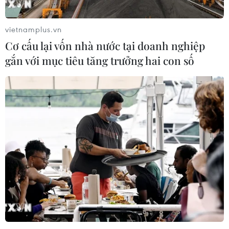
trọng trước tình hình Trung Đông
06/08/2026 09:03
vietnamplus.vn
Cơ cấu lại vốn nhà nước tại doanh nghiệp
gắn với mục tiêu tăng trưởng hai con số
Giá vàng tăng phiên thứ tư liên tiếp,
chạm mức cao nhất trong 7 tuần
06/08/2026 08:36
Xăng dầu trong nước đồng loạt giảm,
E10RON95-III xuống còn 22.324
đồng/lít
06/08/2026 08:07
Kim ngạch thương mại