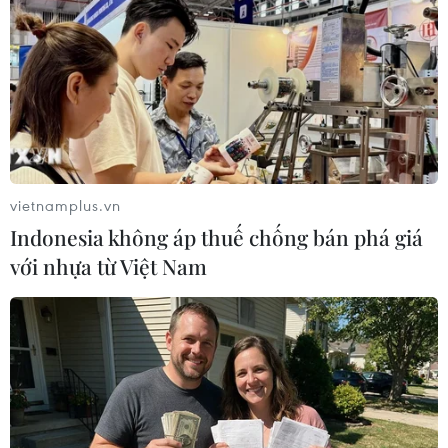
Vào thời điểm này, khắp các chợ Trung Quốc ngập tràn
sầu riêng đến từ các nước thuộc Hiệp hội các quốc gia
Đông Nam Á (ASEAN) - nhà cung cấp chính loại trái
cây này.
vietnamplus.vn
Indonesia không áp thuế chống bán phá giá
với nhựa từ Việt Nam