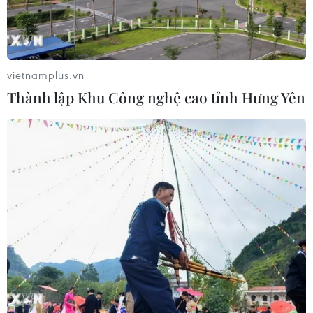
Xem thêm
vietnamplus.vn
Thành lập Khu Công nghệ cao tỉnh Hưng Yên
CƠ QUAN CHỦ QUẢN: THÔNG TẤN XÃ VIỆT NAM
Tổng Biên tập: TRẦN TIẾN DUẨN
Phó Tổng Biên tập: NGUYỄN THỊ TÁM, KHÚC THANH
THỦY
Sở hữu trí tuệ
Quy định sử dụng
RSS
Hỗ trợ
Ngôn ngữ
TTXVN
Dịch vụ tin
Quảng cáo