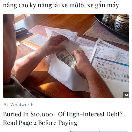
"nhà cung cấp sầu riêng
nâng cao kỹ năng lái xe môtô, xe gắn máy
hàng đầu" cho Trung
Quốc
Sầu riêng Thái Lan vào thị trường Trung Quốc đạt
gần 2,67 tỷ USD, chiếm 75% tổng lượng trái cây
nhập khẩu của Trung Quốc trong quý 2 vừa qua -
cải thiện đáng kể so với mức 42,5% ghi nhận hồi
quý 1.
(TTXVN/Vietnam+)
JG Wentworth
Buried In $10,000+ Of High-Interest Debt?
Read Page 2 Before Paying