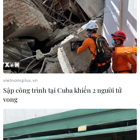
05/08/2026 11:00
Đồng Nai phát hiện 7 cơ sở nuôi lợn
"vỗ béo" sử dụng chất cấm
05/08/2026 04:59
Mùa dâu Hạ Châu - trái cây
đặc sản của vùng đất Tây Đô
vietnamplus.vn
05/08/2026 03:42
Sập công trình tại Cuba khiến 2 người tử
vong
Thành phố Hồ Chí Minh siết kiểm
soát chặt chẽ thực phẩm tại các chợ
đầu mối
05/08/2026 02:50