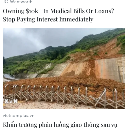
JG Wentworth
Owning $10k+ In Medical Bills Or Loans?
Stop Paying Interest Immediately
#Maruti Suzuki
#Ấn Độ
#Alto 800
#Tiêu thụ nhiên liệu
Ấn Độ
Theo dõi VietnamPlus
vietnamplus.vn
Khẩn trương phân luồng giao thông sau vụ