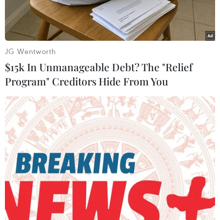
800 cỡ nhỏ chothị trường Ấn Độ.
Phát biểu tại cuộc họp báo, Giám đốc quản lý
của Maruti Suzuki Shinzo Nakanishicho hay với
JG Wentworth
kiểu dáng mới mẻ, mẫu xe mới này trông rộng
$15k In Unmanageable Debt? The "Relief
rãi hơn, có mức tiêu thụnhiên liệu tiết kiệm tới
Program" Creditors Hide From You
15% và lái tốt hơn trong điều kiện địa hình
thành phố.
Ông nói: “Mẫu Alto 800 hoàn toàn mới này là sự
bày tỏ lòng tri ân tới tất cảkhách hàng đặt lòng
tin sâu sắc vào mẫu xe này.”
Mẫu xe mới trên được sản xuất tại một nhà máy
ở Gurgaon, bang Haryana, miền BắcẤn Độ. Nó
sẽ có ba phiên bản động cơ xăng và ba phiên