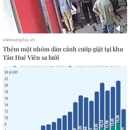
Mỹ: Nổ súng tại nhà hàng ở bang
Idaho gây thương vong
02/08/2026 02:27
vietnamplus.vn
Thêm một nhóm dàn cảnh cướp giật tại khu
Xem thêm
Tân Huê Viên sa lưới
CƠ QUAN CHỦ QUẢN: THÔNG TẤN XÃ VIỆT NAM
Tổng Biên tập: TRẦN TIẾN DUẨN
Phó Tổng Biên tập: NGUYỄN THỊ TÁM, KHÚC THANH
THỦY