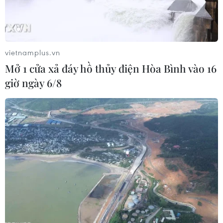
vietnamplus.vn
Mở 1 cửa xả đáy hồ thủy điện Hòa Bình vào 16
giờ ngày 6/8
Mỹ cấm Anh chia sẻ thông tin tình báo
cho Ukraine
05/03/2025 08:26
Tất cả các cơ quan tình báo và kênh quân sự của Anh
đã được chỉ thị phải hạn chế chia sẻ thông tin tình báo
có nguồn gốc từ Mỹ, vốn trước đây đều được gắn mác
“có thể chia sẻ với Ukraine."