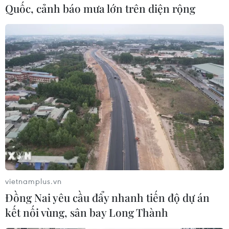
hoàn toàn việc chia sẻ thông tin tình báo với
Quốc, cảnh báo mưa lớn trên diện rộng
Ukraine. Theo nguồn tin trên, động thái này có
thể ảnh hưởng nghiêm trọng đến khả năng xác
định mục tiêu tấn công của quân đội Ukraine./.
Mỹ "đã chấm dứt hoàn
toàn" việc chia sẻ thông
tin tình báo với Ukraine
Theo các quan chức thạo tin, việc
Mỹ chấm dứt chia sẻ thông tin tình
báo với Ukraine có thể ảnh hưởng
nghiêm trọng đến khả năng tấn
công của quân đội Ukraine vào
vietnamplus.vn
lực lượng Nga.
Đồng Nai yêu cầu đẩy nhanh tiến độ dự án
kết nối vùng, sân bay Long Thành
(TTXVN/Vietnam+)