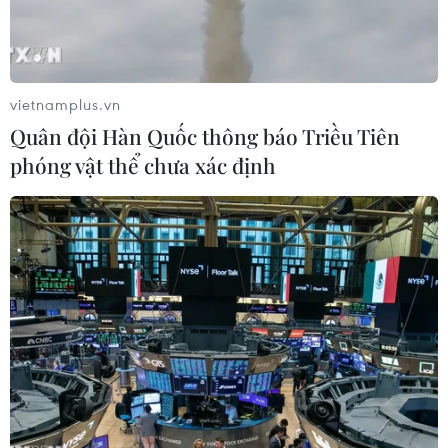
vietnamplus.vn
Quân đội Hàn Quốc thông báo Triều Tiên
phóng vật thể chưa xác định
Tổng thống Mỹ Donald Trump (phải) hội đàm với Tổng thống
Ukraine Volodymyr Zelensky tại Nhà Trắng, ngày 28/2/2025.
(Ảnh: Reuters/TTXVN)
Ngày 5/3, Cố vấn An ninh Quốc gia Nhà Trắng
Mike Waltz cho biết Tổng thống Mỹ Donald