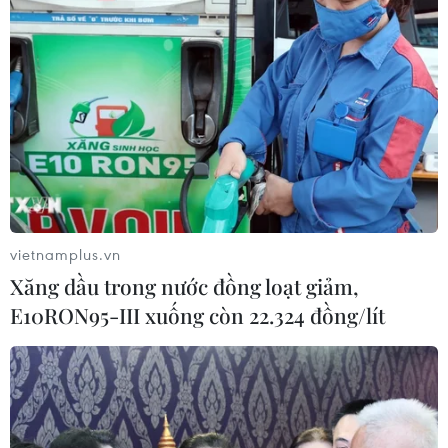
Theo dõi VietnamPlus
TIN LIÊN QUAN
vietnamplus.vn
Xăng dầu trong nước đồng loạt giảm,
E10RON95-III xuống còn 22.324 đồng/lít