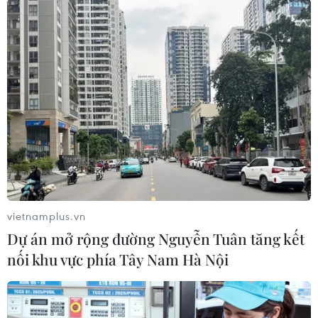
vietnamplus.vn
Dự án mở rộng đường Nguyễn Tuân tăng kết
#Mỹ
#Ukraine
#khôi phục viện trợ
Mỹ
nối khu vực phía Tây Nam Hà Nội