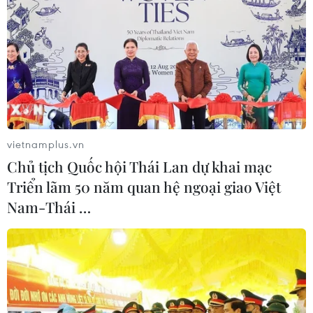
vietnamplus.vn
Chủ tịch Quốc hội Thái Lan dự khai mạc
Triển lãm 50 năm quan hệ ngoại giao Việt
TIN CÙNG CHUYÊN MỤC
Nam-Thái …
Mỹ điều tra sự cố hàng không liên
quan đến trực thăng chở Tổng thống
Trump
06/08/2026 04:38