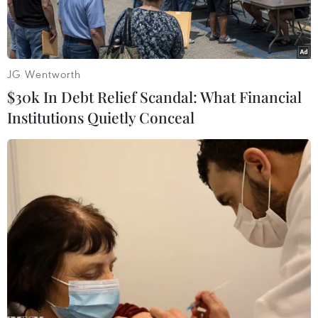
cho người di cư.
JG Wentworth
$30k In Debt Relief Scandal: What Financial
Institutions Quietly Conceal
Bộ trưởng Ngoại giao Panama Janaina Isabel Tewaney và Bộ
trưởng An ninh Nội địa Hoa Kỳ Alejandro Mayorkas, ngày 11/4.
(Nguồn: Reuters)
Trong một tuyên bố chung ngày 11/4, Chính phủ