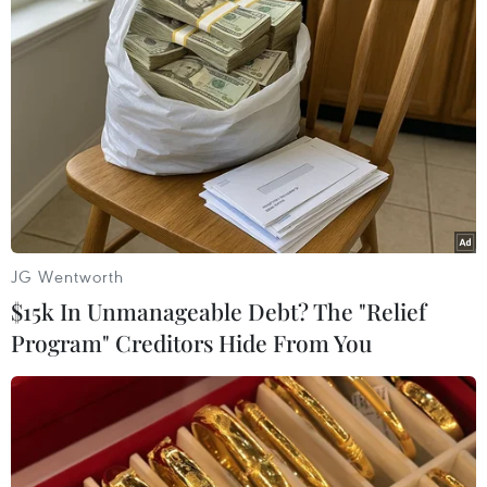
JG Wentworth
$15k In Unmanageable Debt? The "Relief
#di cư bất hợp pháp
#rừng rậm Darien Gap
Program" Creditors Hide From You
#người di cư
#Panama
#Colombia
Colombia
Mỹ
Panama