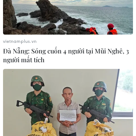
vietnamplus.vn
Đà Nẵng: Sóng cuốn 4 người tại Mũi Nghê, 3
người mất tích