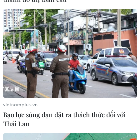
Italy, Tunisia tuần tra chung để ngăn chặn
di cư bất hợp pháp
02/04/2023 09:36
Bộ trưởng Nội vụ Italy Matteo Piantedozi đã tiết lộ kế
hoạch kiểm soát bờ biển Tunisia thông qua các cuộc
tuần tra chung giữa hai nước nhằm ngăn chặn dòng
người di cư bất hợp pháp đến Italy.
vietnamplus.vn
Bạo lực súng đạn đặt ra thách thức đối với
Thái Lan