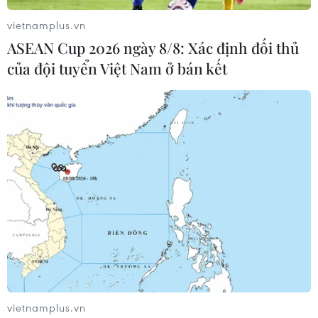
đề di cư; hợp tác truy quét tội phạm ma túy
vietnamplus.vn
ASEAN Cup 2026 ngày 8/8: Xác định đối thủ
của đội tuyển Việt Nam ở bán kết
Mỹ trao trả Cuba 69 người di cư bất hợp
pháp qua đường biển
vietnamplus.vn
26/01/2023 04:14