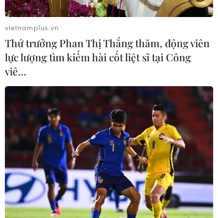
vietnamplus.vn
Thứ trưởng Phan Thị Thắng thăm, động viên
lực lượng tìm kiếm hài cốt liệt sĩ tại Công
viê…
Mỹ-Mexico thảo luận hợp tác kinh tế,
chống tội phạm và vấn đề di cư
10/01/2023 06:53
Tổng thống hai nước đã thảo luận các biện pháp thúc
đẩy đầu tư vào sản xuất chất bán dẫn; tái khẳng định
cam kết giải quyết các nguyên nhân gốc rễ trong vấn