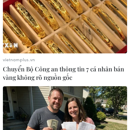
Theo dõi VietnamPlus
TIN LIÊN QUAN
vietnamplus.vn
Chuyển Bộ Công an thông tin 7 cá nhân bán
vàng không rõ nguồn gốc