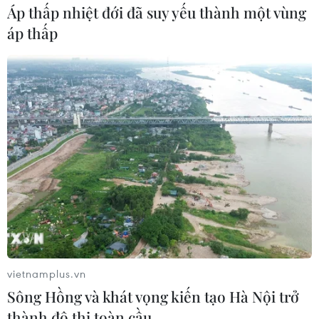
Áp thấp nhiệt đới đã suy yếu thành một vùng
Bộ Nội vụ Cuba cho biết nhóm người di cư trái phép
áp thấp
qua đường biển gồm 61 nam giới và 8 phụ nữ, đã xuất
cảnh bất hợp pháp và bị Lực lượng Bảo vệ bờ biển Mỹ
can thiệp trên biển.
vietnamplus.vn
Sông Hồng và khát vọng kiến tạo Hà Nội trở
thành đô thị toàn cầu