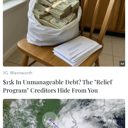
24/05/2018 03:28
Đã có ít nhất một người thiệt mạng khi một nhà hát cũ
tại thành phố Tucuman, miền Bắc Argentina, đổ sập
trong quá trình trùng tu với một tiếng nổ lớn và cột khói
bốc cao.
JG Wentworth
$15k In Unmanageable Debt? The "Relief
Program" Creditors Hide From You