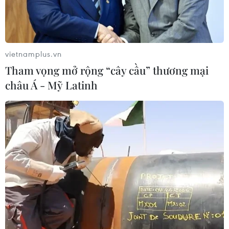
vietnamplus.vn
Tham vọng mở rộng “cây cầu” thương mại
châu Á - Mỹ Latinh
Trung Quốc: Sập công trình xây
dựng tàu điện ngầm tại Hàng Châu
29/08/2019 08:03
Vụ sập công trình xây dựng tàu điện ngầm tại Hàng
Châu xảy ra sau một vụ nổ ga, khiến đường ống nước
rò rỉ, khiến nền đất xung quanh công trình bị thấm nước
dẫn đến đổ sập.