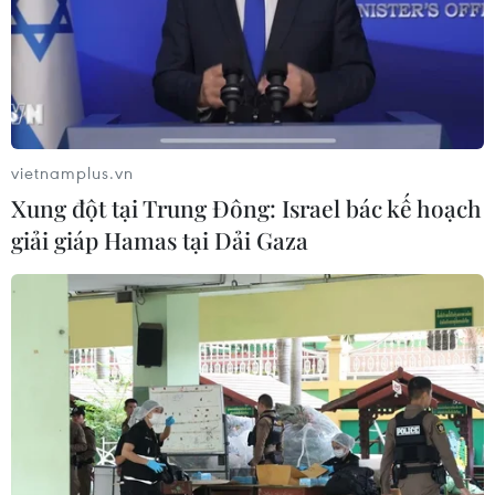
vietnamplus.vn
Xung đột tại Trung Đông: Israel bác kế hoạch
giải giáp Hamas tại Dải Gaza
TIN CÙNG CHUYÊN MỤC
Đại tiệc Vespa 2026: Khi biểu
tượng 80 năm của Italy thăng hoa
giữa lòng đô thị hiện đại