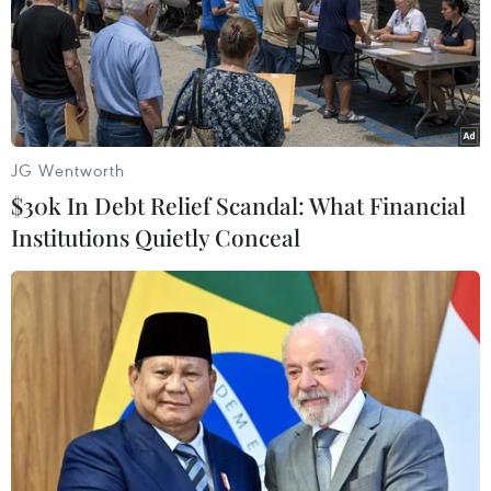
Vụ sập nhà ở Ấn Độ: Số người thiệt mạng
JG Wentworth
tăng lên con số 3
$30k In Debt Relief Scandal: What Financial
20/03/2019 03:45
Institutions Quietly Conceal
Số người thiệt mạng và bị thương trong vụ sập công
trình đang xây dựng ở khu tổ hợp thương mại tại huyện
Dharwad, bang Karnataka, Tây Nam nước này đã tăng
lên con số lần lượt là 3 và 15 người.