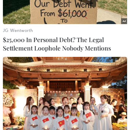
JG Wentworth
$25,000 In Personal Debt? The Legal
Settlement Loophole Nobody Mentions
Hiện trường vụ sập công trình xây dựng khách sạn ở New
Orleans. (Nguồn: WVUE)
Ít nhất một người đã thiệt mạng, 2 người mất
tích và hơn 20 người bị thương khi một khách
sạn đang thi công tại thành phố New Orleans,
thuộc bang Louisiana của Mỹ đổ sập ngày 12/10.