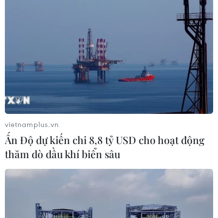
vietnamplus.vn
Ấn Độ dự kiến chi 8,8 tỷ USD cho hoạt động
thăm dò dầu khí biển sâu