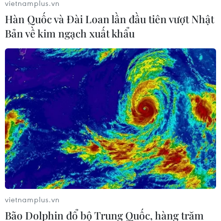
vietnamplus.vn
dỡ trường Tiểu học Nguyễn Sơn Hà trên đường Cao
Hàn Quốc và Đài Loan lần đầu tiên vượt Nhật
Thắng, Quận 3 (Thành phố Hồ Chí Minh) trưa 7/10.
Bản về kim ngạch xuất khẩu
vietnamplus.vn
Bão Dolphin đổ bộ Trung Quốc, hàng trăm