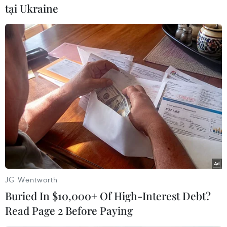
tại Ukraine
#Mỹ
#New Orleans
#Louisiana
#Khách sạn
#Đổ sập
#Công trường
Mỹ
JG Wentworth
Theo dõi VietnamPlus
Buried In $10,000+ Of High-Interest Debt?
Read Page 2 Before Paying