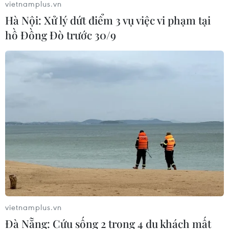
vietnamplus.vn
Hà Nội: Xử lý dứt điểm 3 vụ việc vi phạm tại
Màn pháo hoa mừng Quốc khánh Mỹ
hồ Đồng Đò trước 30/9
lập kỷ lục Guinness thế giới
09/08/2026 06:28
Bão Dolphin gây ảnh hưởng diện
rộng tại miền Đông Trung Quốc
09/08/2026 04:23
Nhật Bản: Sạt lở đất khiến gần 400
du khách mắc kẹt
09/08/2026 03:52
vietnamplus.vn
Đà Nẵng: Cứu sống 2 trong 4 du khách mất