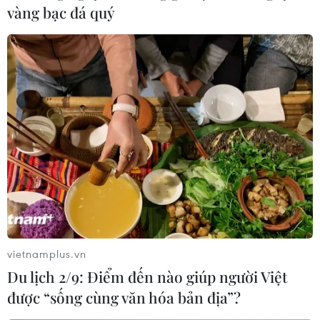
vàng bạc đá quý
Philippines không khuyến nghị dùng
thuốc Ivermectin điều trị COVID-19
17/09/2021 12:34
Thứ trưởng Y tế Philippines khẳng định: “Dựa trên bằng
chứng hiện tại từ các thử nghiệm ngẫu nhiên có đối
chứng, chúng tôi không khuyến nghị sử dụng Ivermectin
để điều trị COVID-19.”
vietnamplus.vn
Du lịch 2/9: Điểm đến nào giúp người Việt
được “sống cùng văn hóa bản địa”?