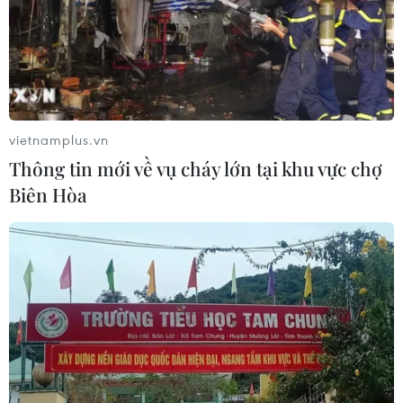
vietnamplus.vn
Thông tin mới về vụ cháy lớn tại khu vực chợ
Biên Hòa
Vaccine ngừa COVID-19 - bài học từ các
quốc gia đang mở cửa trở lại
16/09/2021 11:03
Đan Mạch, Singapore, Thái Lan, Nam Phi và Chile lựa