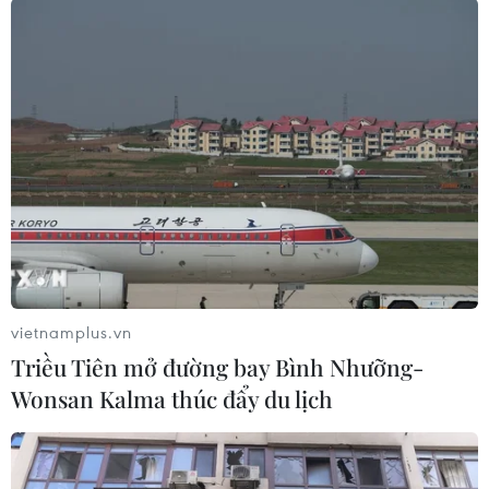
Theo dõi VietnamPlus
TIN LIÊN QUAN
vietnamplus.vn
Triều Tiên mở đường bay Bình Nhưỡng-
Wonsan Kalma thúc đẩy du lịch