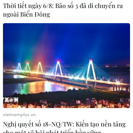
Thời tiết ngày 6/8: Bão số 3 đã di chuyển ra
Mỹ truy tố đối tượng bị bắt tại sân
ngoài Biển Đông
golf của Tổng thống Trump
05/08/2026 06:57
Mỹ cấm xuất khẩu vật liệu pin tái chế
và phế liệu vonfram trong một năm
05/08/2026 06:53
Brazil hạ cấp quan hệ với Argentina,
căng thẳng ngoại giao với Mỹ
05/08/2026 03:55
vietnamplus.vn
Nghị quyết số 18-NQ/TW: Kiến tạo nền tảng
cho một xã hội phát triển bền vững