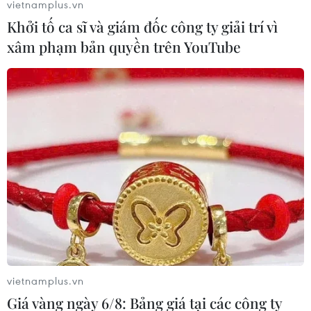
vietnamplus.vn
Khởi tố ca sĩ và giám đốc công ty giải trí vì
xâm phạm bản quyền trên YouTube
10 quốc gia có tỷ lệ tiêm
vaccine COVID-19 cao nhất thế giới
17/09/2021 08:21
10 nước có tỷ lệ tiêm đủ liều vaccine COVID-19 cao nhất
là Bồ Đào Nha, Malta, Iceland, UAE, Tây Ban Nha,
Singapore, Qatar, Đan Mạch, Uruguay và Chile.
vietnamplus.vn
Giá vàng ngày 6/8: Bảng giá tại các công ty