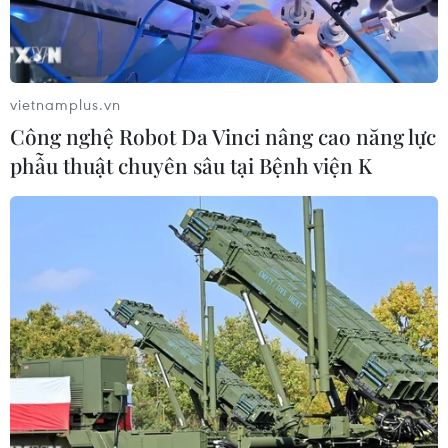
vietnamplus.vn
Công nghệ Robot Da Vinci nâng cao năng lực
phẫu thuật chuyên sâu tại Bệnh viện K
Nhân viên y tế tiêm vaccine ngừa COVID-19 cho trẻ em tại Los
Angeles, California (Mỹ). (Ảnh: Getty Images/TTXVN)
Ngày 17/9, Nhà Trắng thông báo sẽ tổ chức hội
nghị thượng đỉnh COVID-19 toàn cầu vào tuần
tới nhằm tìm cách đẩy mạnh các nỗ lực tiêm