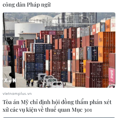
công dân Pháp ngữ
(TTXVN/Vietnam+)
vietnamplus.vn
Tòa án Mỹ chỉ định hội đồng thẩm phán xét
#hội nghị thượng đỉnh COVID-19
#COVID-19
xử các vụ kiện về thuế quan Mục 301
#vaccine ngừa COVID-19
#hỗ trợ vaccine
Mỹ