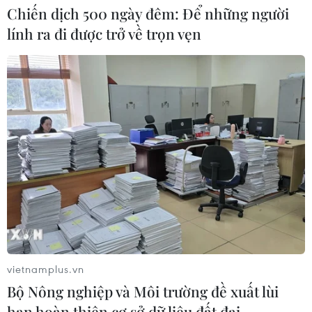
Chiến dịch 500 ngày đêm: Để những người
lính ra đi được trở về trọn vẹn
Xem thêm
CƠ QUAN CHỦ QUẢN: THÔNG TẤN XÃ VIỆT NAM
Tổng Biên tập: TRẦN TIẾN DUẨN
Phó Tổng Biên tập: NGUYỄN THỊ TÁM, KHÚC THANH
THỦY
Sở hữu trí tuệ
Quy định sử dụng
vietnamplus.vn
RSS
Hỗ trợ
Bộ Nông nghiệp và Môi trường đề xuất lùi
Ngôn ngữ
TTXVN
hạn hoàn thiện cơ sở dữ liệu đất đai