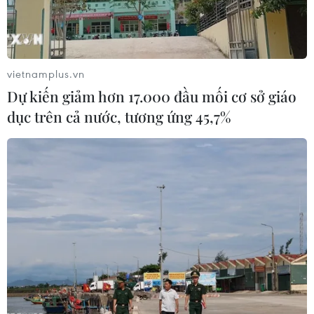
chọn sống chung an toàn với dịch COVID-19 và vaccine
ngừa COVID-19 được coi là "chìa khóa" để mở cửa trở
lại nền kinh tế.
vietnamplus.vn
Dự kiến giảm hơn 17.000 đầu mối cơ sở giáo
dục trên cả nước, tương ứng 45,7%
Anh nghiên cứu thử nghiệm tiêm kết hợp