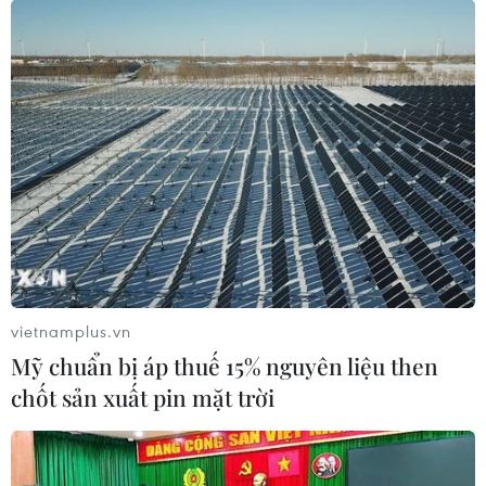
vietnamplus.vn
Mỹ chuẩn bị áp thuế 15% nguyên liệu then
chốt sản xuất pin mặt trời