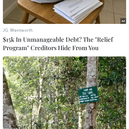
JG Wentworth
$15k In Unmanageable Debt? The "Relief
Program" Creditors Hide From You
Hàng hóa được xếp tại cảng ở Thanh Đảo, tỉnh Sơn Đông,
Trung Quốc. (Ảnh: EPA-EFE/TTXVN)
Bộ Thương mại Trung Quốc ngày 27/12 thông
báo Bắc Kinh và Washington đã lên kế hoạch
cho một cuộc tham vấn trực tiếp về thương mại