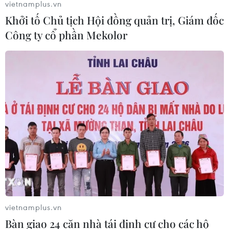
vietnamplus.vn
ngư dân phấn khởi vươn khơi
Khởi tố Chủ tịch Hội đồng quản trị, Giám đốc
06/08/2026 09:06
Công ty cổ phần Mekolor
Giá dầu tăng khi nhà đầu tư thận
trọng trước tình hình Trung Đông
06/08/2026 09:03
Giá vàng tăng phiên thứ tư liên tiếp,
chạm mức cao nhất trong 7 tuần
06/08/2026 08:36
vietnamplus.vn
Xăng dầu trong nước đồng loạt giảm,
E10RON95-III xuống còn 22.324
Bàn giao 24 căn nhà tái định cư cho các hộ