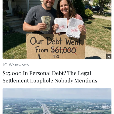
(TTXVN/Vietnam+)
JG Wentworth
$25,000 In Personal Debt? The Legal
Settlement Loophole Nobody Mentions
#Máy tính
#Cuộc chiến thương mại
#Mỹ-Trung Quốc
#Tổng thống Mỹ Donald Trump
#Chủ tịch Trung Quốc Tập Cận Bình
#Hàng hóa