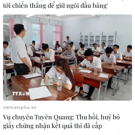
tới chiến thắng để giữ ngôi đầu bảng'
Mỹ-Trung Quốc lên kế hoạch đàm phán
thương mại ngay đầu năm 2019
27/12/2018 02:33
Giới chức hai nền kinh tế lớn nhất thế giới Mỹ và Trung
Quốc đang xúc tiến các cuộc thương lượng để từng
bước có thể hóa giải những căng thẳng trong vấn đề
thương mại.
vietnamplus.vn
Vụ chuyên Tuyên Quang: Thu hồi, huỷ bỏ
giấy chứng nhận kết quả thi đã cấp