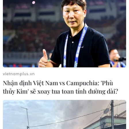
vietnamplus.vn
Nhận định Việt Nam vs Campuchia: 'Phù
thủy Kim' sẽ xoay tua toan tính đường dài?