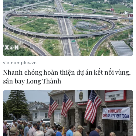
#Áp thuế nhập khẩu
#ôtô nhập khẩu
Mỹ
Trung Quốc
Theo dõi VietnamPlus
vietnamplus.vn
Nhanh chóng hoàn thiện dự án kết nối vùng,
sân bay Long Thành
TIN LIÊN QUAN