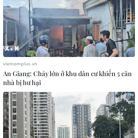
vietnamplus.vn
An Giang: Cháy lớn ở khu dân cư khiến 5 căn
nhà bị hư hại