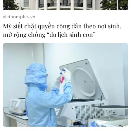
là nguy cơ bên ngoài lớn nhất đối với nền kinh tế Trung
Quốc trong năm 2019.
vietnamplus.vn
Mỹ siết chặt quyền công dân theo nơi sinh,
mở rộng chống “du lịch sinh con”
Mỹ đang thua thiệt trong cuộc chiến
thương mại với Trung Quốc?