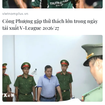
vietnamplus.vn
Công Phượng gặp thử thách lớn trong ngày
TIN CÙNG CHUYÊN MỤC
tái xuất V-League 2026/27
Ngoại giao kinh tế: Kiến tạo hệ sinh
thái đồng hành và thúc đẩy tự chủ
công nghệ
06/08/2026 15:33
Việt Nam tiếp tục là thị trường trọng
điểm của doanh nghiệp thực phẩm
Ba Lan
06/08/2026 14:03
Lâm Đồng vào cao điểm vụ cá Nam,