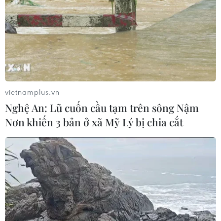
vietnamplus.vn
Nghệ An: Lũ cuốn cầu tạm trên sông Nậm
Nơn khiến 3 bản ở xã Mỹ Lý bị chia cắt