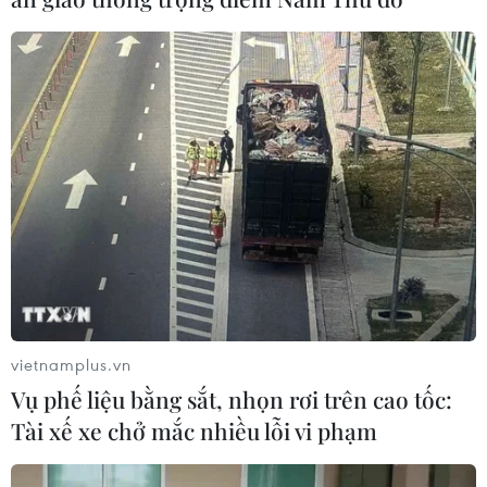
Bất chấp dịch COVID-19, đội tàu biển Việt
'cõng' hàng hóa tăng 12%
05/07/2021 02:04
Đội tàu mang cờ quốc tịch Việt Nam hiện vẫn đảm
nhận được gần 100% lượng hàng vận tải nội địa bằng
đường biển trước diễn biến của dịch COVID-19.
vietnamplus.vn
Vụ phế liệu bằng sắt, nhọn rơi trên cao tốc:
Tài xế xe chở mắc nhiều lỗi vi phạm