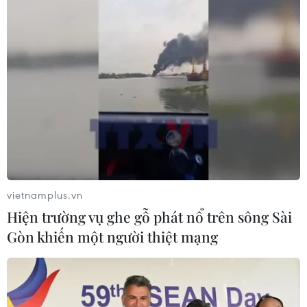
thuyền viên nước ngoài làm việc trên tàu treo
cờ Việt Nam để đảm bảo cho các chủ tàu chủ
động, linh hoạt áp dụng khi tàu hoạt động trên
phạm vi toàn cầu./.
(TTXVN/Vietnam+)
vietnamplus.vn
Hiện trường vụ ghe gỗ phát nổ trên sông Sài
Gòn khiến một người thiệt mạng