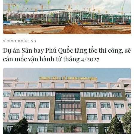
vietnamplus.vn
Dự án Sân bay Phú Quốc tăng tốc thi công, sẽ
cán mốc vận hành từ tháng 4/2027
Chủ tàu Việt Nam rất khó khăn trong việc
giành thị phần vận tải biển
13/07/2019 02:18
Nếu không có sự hợp tác, hỗ trợ của doanh nghiệp xuất
nhập khẩu, chủ tàu Việt Nam rất khó khăn trong việc