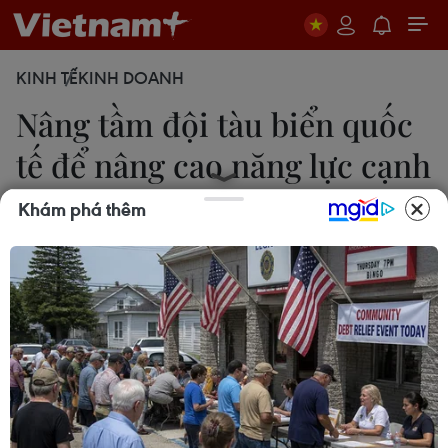
KINH TẾ
KINH DOANH
Nâng tầm đội tàu biển quốc
tế để nâng cao năng lực cạnh
tranh
Khám phá thêm
Quang Toàn
17/09/2022 23:19
Đề án phát triển đội tàu vận tải biển quốc tế của
Việt Nam đến năm 2030 nhằm đảm bảo thị phần
vận tải nội địa và từng bước nâng nâng cao thị
phần vận tải quốc tế được Bộ Giao thông Vận tải