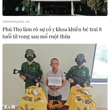
giành thị phần vận tải biển.
vietnamplus.vn
Phú Thọ làm rõ sự cố y khoa khiến bé trai 8
tuổi tử vong sau mổ ruột thừa
Xây dựng cơ chế phát triển đội tàu biển
Việt Nam mạnh mẽ hơn