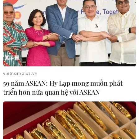
#Cục Hàng hải Việt Nam
#Đội tàu vận tải biển quốc tế
#Sản lượng hàng hóa
#Cảng biển
TP. Hà Nội
Theo dõi VietnamPlus
vietnamplus.vn
59 năm ASEAN: Hy Lạp mong muốn phát
triển hơn nữa quan hệ với ASEAN
TIN LIÊN QUAN