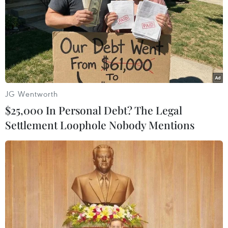
vận tải quốc tế.
JG Wentworth
$25,000 In Personal Debt? The Legal
Settlement Loophole Nobody Mentions
Ảnh minh họa. (Ảnh: CTV/Vietnam+)
Đề án được chia làm 2 giai đoạn, giai đoạn
2022-2026 thực hiện tổng thể các chính sách về