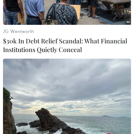
xây dựng.
JG Wentworth
$30k In Debt Relief Scandal: What Financial
Institutions Quietly Conceal
Hoạt động bốc dỡ container hàng hóa tại cảng Cát Lái. (Ảnh:
Hà Thái/TTXVN)
Mặc dù có bước phát triển đáng ghi nhận trong