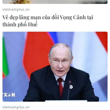
vietnamplus.vn
Vẻ đẹp lãng mạn của đồi Vọng Cảnh tại
thành phố Huế
TIN CÙNG CHUYÊN MỤC
Thị trường vaccine thế giới chuyển
hướng sang người cao tuổi
08/08/2026 15:01
Chuyên gia Nhật Bản nói Việt Nam
nên ưu tiên sản xuất và đóng gói chip
bán dẫn
08/08/2026 13:28
vietnamplus.vn