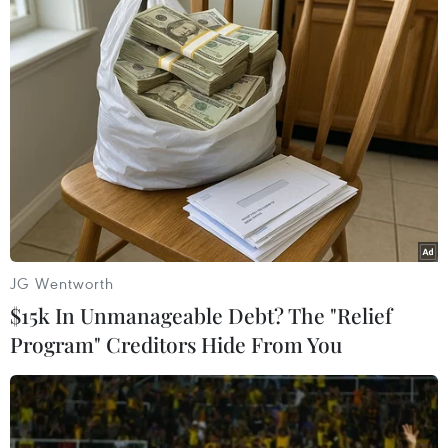
nhiều đội tàu quy mô lớn, tải trọng cao.
Tuy nhiên, bên cạnh những khó khăn trên,
đánh giá về tiềm năng phát triển đội tàu biển
quốc tế Việt Nam không phải là không có cơ sở
khi quy mô đội tàu của Việt Nam hiện vẫn đứng
thứ 3 trong khu vực ASEAN và thứ 28 trên thế
giới.
Hiện đã có doanh nghiệp Việt Nam đầu tư tàu
chuyên dụng trọng tải lớn như tàu dầu thô trọng
JG Wentworth
tải đến 320.000 DWT, nhiều tàu chở hàng rời
$15k In Unmanageable Debt? The "Relief
chuyên dụng trên 100.000 DWT. Đây chính là cơ
Program" Creditors Hide From You
sở để đội tàu trong nước từng bước chuyển đổi
theo xu hướng thế giới với tàu trọng tải lớn hơn
nhằm tối ưu hóa chi phí vận tải.