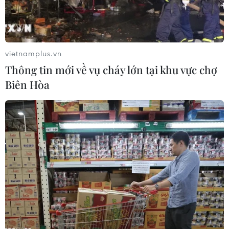
vietnamplus.vn
Thông tin mới về vụ cháy lớn tại khu vực chợ
Biên Hòa
Trụ sở BOJ. (Nguồn: Reuters)
Kinh tế Nhật Bản trong quý 1/2016 đạt mức tăng
trưởng hàng năm 1,7%, nhờ đó tránh rơi vào
tình trạng suy thoái sau khi đã giảm trong quý
trước đó.
Theo các số liệu thống kê sơ bộ công bố ngày
18/5, Tổng sản phẩm quốc nội (GDP) của Nhật