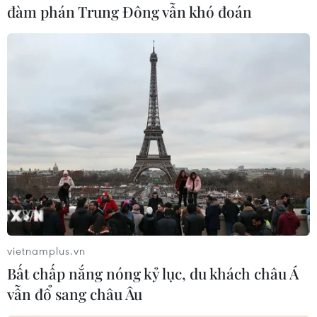
đàm phán Trung Đông vẫn khó đoán
#Bán Tivi
#Kinh tế Nhật Bản
#Tăng trưởng kinh tế
#IMF
#Nguy cơ giảm phát
#Xuất khẩu
Nhật Bản
vietnamplus.vn
Bất chấp nắng nóng kỷ lục, du khách châu Á
vẫn đổ sang châu Âu