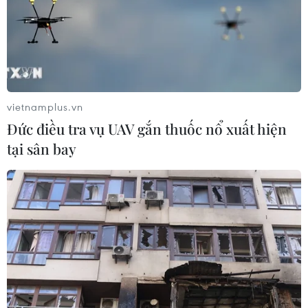
vietnamplus.vn
Đức điều tra vụ UAV gắn thuốc nổ xuất hiện
tại sân bay
BoJ giữ nguyên chính sách tiền tệ hiện
hành dù kinh tế kém đi
15/03/2016 12:53
BoJ quyết định giữ nguyên chính sách tiền tệ hiện hành,
dù có đánh giá kém hơn về kinh tế, một động thái nhằm
chờ hiệu quả của áp dụng lãi suất âm lần đầu tiên vào
đầu năm.