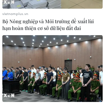
Phó Tổng Biên tập: NGUYỄN THỊ TÁM, KHÚC THANH
THỦY
vietnamplus.vn
Bộ Nông nghiệp và Môi trường đề xuất lùi
Sở hữu trí tuệ
Quy định sử dụng
hạn hoàn thiện cơ sở dữ liệu đất đai
RSS
Hỗ trợ
Ngôn ngữ
TTXVN
Dịch vụ tin
Quảng cáo
Liên hệ
Giấy phép số: 1374/GP-BTTTT do Bộ Thông tin và Truyền thông
cấp ngày 11/9/2008.
Quảng cáo: Phó TBT Nguyễn Thị Tám: 093.5958688, Email:
tamvna@gmail.com