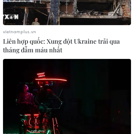
vietnamplus.vn
Liên hợp quốc: Xung đột Ukraine trải qua
tháng đẫm máu nhất
IMF liên tục hạ mức dự báo tăng trưởng
kinh tế toàn cầu
13/04/2016 01:38
Những rủi ro về chính trị và tài chính kéo dài, cuộc nội