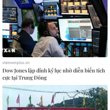
Nhật Bản thâm hụt thương mại gần 6 tỷ
USD trong tháng Một
18/02/2016 13:46
Nhật Bản đã thâm hụt thương mại 645,94 tỷ yen (5,7 tỷ
USD) trong tháng Một, do hoạt động xuất khẩu sang
Trung Quốc và một số quốc gia châu Á khác giảm sút.
vietnamplus.vn
Dow Jones lập đỉnh kỷ lục nhờ diễn biến tích
cực tại Trung Đông