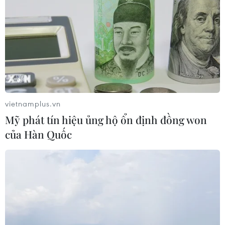
vietnamplus.vn
Mỹ phát tín hiệu ủng hộ ổn định đồng won
của Hàn Quốc
TIN CÙNG CHUYÊN MỤC
Chọn đúng đầu tàu: Danh mục
doanh nghiệp nhà nước mạnh và bài