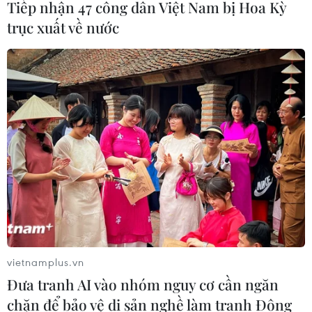
Tiếp nhận 47 công dân Việt Nam bị Hoa Kỳ
trục xuất về nước
Nhật Bản: Nội các thông qua chính
sách giảm thuế tiêu thụ thực phẩm
xuống 1%
05/08/2026 15:30
Quy định chi tiết về thủ tục cấp phép
thành lập Sở giao dịch hàng hóa
05/08/2026 14:59
Foxconn đạt doanh thu cao kỷ lục
nhờ nhu cầu mạnh đối với AI
vietnamplus.vn
05/08/2026 13:41
Đưa tranh AI vào nhóm nguy cơ cần ngăn
chặn để bảo vệ di sản nghề làm tranh Đông