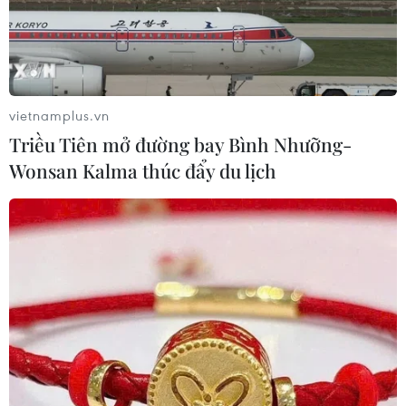
vietnamplus.vn
Triều Tiên mở đường bay Bình Nhưỡng-
Wonsan Kalma thúc đẩy du lịch
TIN CÙNG CHUYÊN MỤC
Ba Lan thảo luận việc thành lập căn
cứ quân sự thường trực với Mỹ
06/08/2026 00:06