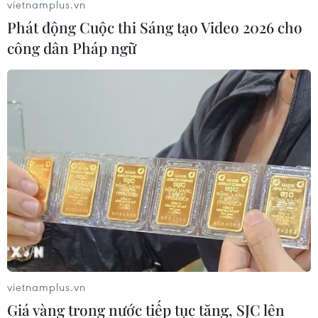
bán dẫn và laser, đã qua đời ngày 2/3 ở tuổi 89.
vietnamplus.vn
Phát động Cuộc thi Sáng tạo Video 2026 cho
công dân Pháp ngữ
vietnamplus.vn
Giá vàng trong nước tiếp tục tăng, SJC lên