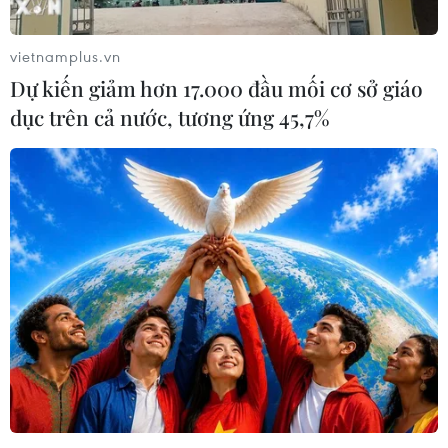
vietnamplus.vn
Dự kiến giảm hơn 17.000 đầu mối cơ sở giáo
dục trên cả nước, tương ứng 45,7%
Nhà khoa học Nga từng đoạt giải Nobel
Zhores Alferov qua đời
02/03/2019 09:08
Ông Zhores Alferov, người từng được nhận giải thưởng
Nobel Vật lý cho công trình nghiên cứu về công nghệ