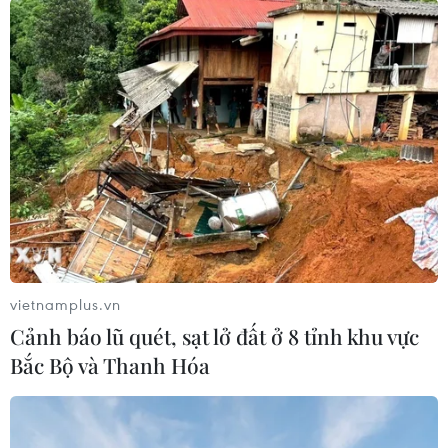
TIN LIÊN QUAN
vietnamplus.vn
Cảnh báo lũ quét, sạt lở đất ở 8 tỉnh khu vực
Các nhà khoa học Nga và Thụy Điển tìm ra
Bắc Bộ và Thanh Hóa
cách diệt tế bào ung thư
30/11/2017 11:31
Nếu các thử nghiệm thành công, giới khoa học hy vọng