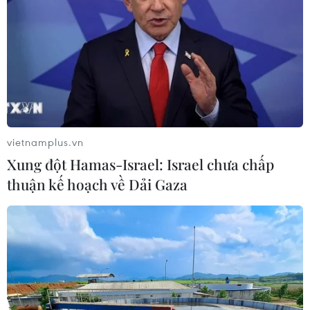
máy in 3D 'thực'
05/04/2018 02:28
Giới khoa học đã phát minh ra hàng chục máy in 3D có
khả năng in bằng mọi chất liệu, song chỉ máy in 3D mới
nhất của Nga có thể giải quyết được 2 hạn chế là độ
phân giải thấp và tốc độ in chậm.
vietnamplus.vn
Xung đột Hamas-Israel: Israel chưa chấp
thuận kế hoạch về Dải Gaza