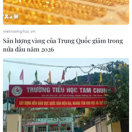
vietnamplus.vn
Sản lượng vàng của Trung Quốc giảm trong
nửa đầu năm 2026
Nga phát minh thiết bị lai sinh học giúp
chẩn đoán sớm ung thư
23/10/2018 22:00
Các nhà khoa học Nga vừa phát minh thiết bị lai sinh
học (biohydrid) giúp chẩn đoán sớm ung thư và bệnh
lao dựa trên một thiết bị toán học được tạo ra từ các
điện cực gắn trên chuột.