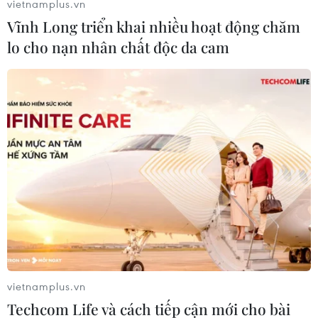
vietnamplus.vn
xét lại hoặc loại bỏ chúng.
Vĩnh Long triển khai nhiều hoạt động chăm
Khi được hỏi về chỉ thị kể trên, người phát ngôn
lo cho nạn nhân chất độc da cam
Điện Kremlin Dmitry Peskov cho hay ông chưa
đọc nó. Tuy nhiên ông Peskov lưu ý rằng dù chỉ
thị nghe có vẻ quá đáng nhưng lại cần thiết vì
nó giúp Nga chống lại hoạt động tình báo nước
ngoài./.
(TTXVN/Vietnam+)
vietnamplus.vn
Techcom Life và cách tiếp cận mới cho bài