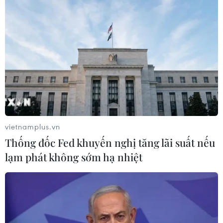
sẽ tạo ra được một thế hệ thuốc chống ung thư mới có
hiệu quả hơn nhiều so với liệu pháp hóa trị hay xạ trị
hiện nay.
vietnamplus.vn
Thống đốc Fed khuyến nghị tăng lãi suất nếu
lạm phát không sớm hạ nhiệt
Các nhà khoa học Nga chế tạo thành công