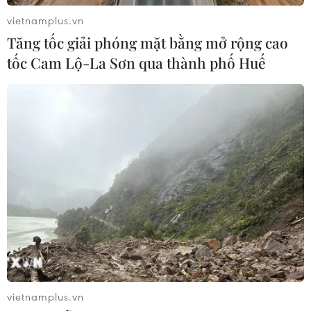
Ukraine đề nghị UAE hỗ trợ bảo đảm
vietnamplus.vn
an ninh hàng hải Biển Đen
Tăng tốc giải phóng mặt bằng mở rộng cao
02/08/2026 12:38
tốc Cam Lộ-La Sơn qua thành phố Huế
Xem thêm
CƠ QUAN CHỦ QUẢN: THÔNG TẤN XÃ VIỆT NAM
Tổng Biên tập: TRẦN TIẾN DUẨN
Phó Tổng Biên tập: NGUYỄN THỊ TÁM, KHÚC THANH
THỦY
vietnamplus.vn