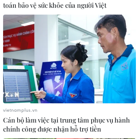
toán bảo vệ sức khỏe của người Việt
#Điện Kremlin
#Bí mật công nghiệp
#Tình báo
#Bộ Giáo dục Nga
Theo dõi VietnamPlus
vietnamplus.vn
Cán bộ làm việc tại trung tâm phục vụ hành
chính công được nhận hỗ trợ tiền