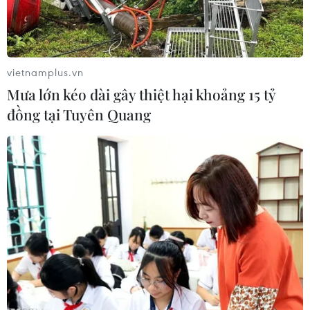
vietnamplus.vn
Mưa lớn kéo dài gây thiệt hại khoảng 15 tỷ
đồng tại Tuyên Quang
(Nguồn: The Moscow Times)
Theo Reuters, ngày 14/8, Điện Kremlin nhấn
mạnh Nga phải thận trọng trong việc bảo vệ các
bí mật công nghiệp của nước này trước các cơ
quan tình báo nước ngoài, sau khi một số nhà
khoa học Nga chỉ trích những hạn chế đối với
họ về việc gặp gỡ người nước ngoài.
Theo một chỉ thị mới do Bộ Giáo dục Nga ban