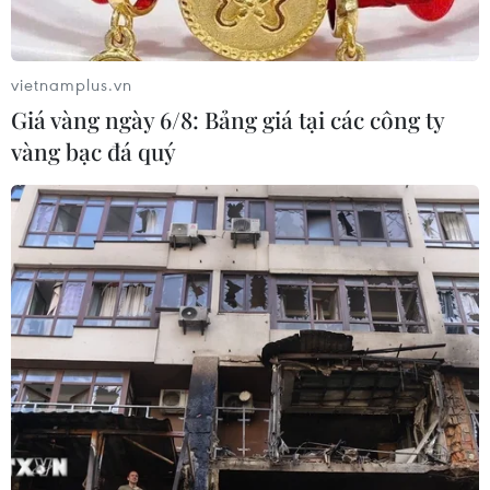
Liên hợp quốc: Xung đột Ukraine trải
qua tháng đẫm máu nhất
vietnamplus.vn
05/08/2026 23:47
Giá vàng ngày 6/8: Bảng giá tại các công ty
vàng bạc đá quý
Đức điều tra vụ UAV gắn thuốc nổ
xuất hiện tại sân bay
05/08/2026 23:43
Bất ổn địa chính trị kìm hãm tăng
trưởng Eurozone
05/08/2026 22:59