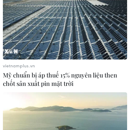
vietnamplus.vn
Mỹ chuẩn bị áp thuế 15% nguyên liệu then
chốt sản xuất pin mặt trời