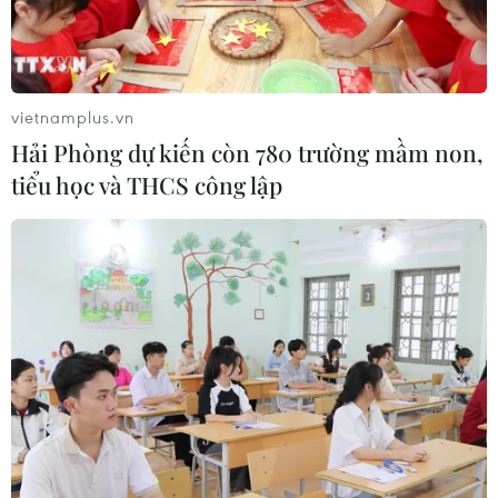
Các biện pháp trừng phạt Nga nhằm phá
vietnamplus.vn
hoại quan hệ Nga-Mỹ
Hải Phòng dự kiến còn 780 trường mầm non,
30/12/2016 07:16
tiểu học và THCS công lập
Trên trang Twitter chính thức, Đại sứ quán Nga tại
Washington cho rằng các biện pháp trừng phạt chống
Nga mới nhất của Washington nhằm phá hoại các
quan hệ song phương và sẽ bị đáp trả.