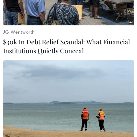
JG Wentworth
$30k In Debt Relief Scandal: What Financial
Institutions Quietly Conceal
Ngoại trưởng Nga Sergey Lavrov. (Nguồn: AP/TTXVN)
Theo Sputniknews.com/Reuters/AP, ngày 30/12,
Ngoại trưởng Nga Sergey Lavrov đã coi việc
Washington cáo buộc Moskva can thiệp vào
cuộc bầu cử Mỹ là vô căn cứ.
Cùng ngày, Bộ Ngoại giao Nga cũng đề xuất lên
Tổng thống Vladimir Putin về việc tuyên bố 35