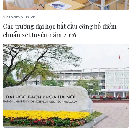
vietnamplus.vn
Các trường đại học bắt đầu công bố điểm
chuẩn xét tuyển năm 2026
Nga tuyên bố đáp trả các biện
pháp trừng phạt của Mỹ
30/12/2016 08:04
Người phát ngôn của Điện Kremlin, ông Dmitry Peskov
nhấn mạnh Mỹ muốn hủy hoại quan hệ giữa hai nước,
vốn đang trong thời điểm căng thẳng nhất từ trước tới
nay.