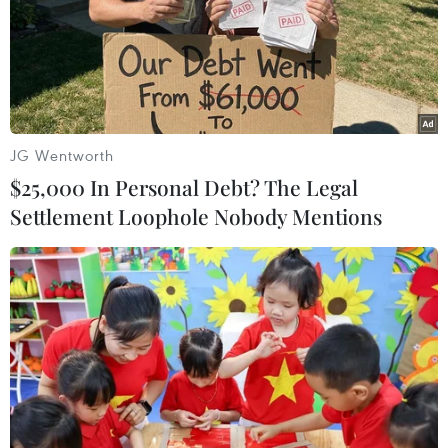
Ông Trump kêu gọi Mỹ "ngừng" điều tra
cáo buộc Nga tấn công mạng
30/12/2016 04:07
Tổng thống đắc cử Mỹ Donald Trump đã xoa dịu những
căng thẳng đang leo thang giữa Mỹ và Nga liên quan
JG Wentworth
tới cáo buộc Nga tấn công mạng của Mỹ.
$25,000 In Personal Debt? The Legal
Settlement Loophole Nobody Mentions