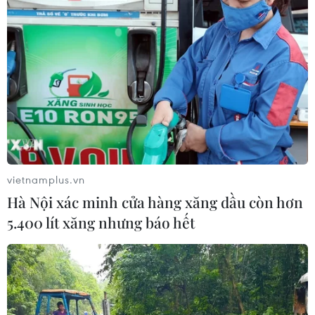
vietnamplus.vn
Hà Nội xác minh cửa hàng xăng dầu còn hơn
5.400 lít xăng nhưng báo hết