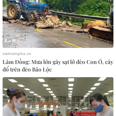
vietnamplus.vn
Lâm Đồng: Mưa lớn gây sạt lở đèo Con Ó, cây
đổ trên đèo Bảo Lộc