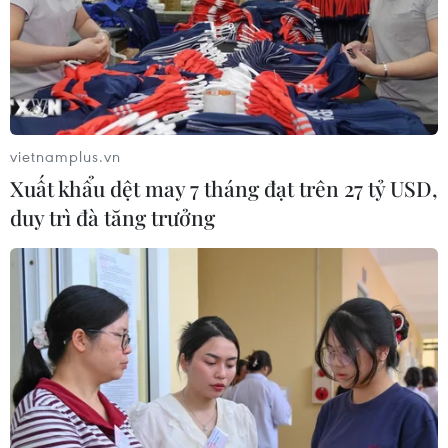
vietnamplus.vn
Xuất khẩu dệt may 7 tháng đạt trên 27 tỷ USD,
TIN CÙNG CHUYÊN MỤC
duy trì đà tăng trưởng
Pháp cảnh giác nguy cơ thao túng
thông tin trước bầu cử tổng thống
năm 2027
09/08/2026 07:45
Mỹ đánh giá thỏa thuận hòa bình
Armenia-Azerbaijan và sáng kiến
TRIPP