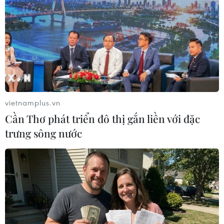
Người phát ngôn của Tổng thống Nga Vladimir Putin,
ông Dmitry Peskov tuyên bố các biện pháp trừng phạt
mới của Mỹ nhằm vào Nga sẽ làm tổn hại đến quan hệ
giữa hai nước.
vietnamplus.vn
Cần Thơ phát triển đô thị gắn liền với đặc
trưng sông nước