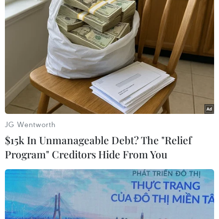
JG Wentworth
$15k In Unmanageable Debt? The "Relief
Program" Creditors Hide From You
Ông Putin tuyên bố đáp trả thích đáng
biện pháp trừng phạt của Mỹ
30/12/2016 00:03