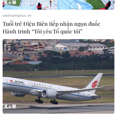
Xem thêm
vietnamplus.vn
Tuổi trẻ Điện Biên tiếp nhận ngọn đuốc
Hành trình “Tôi yêu Tổ quốc tôi”
CƠ QUAN CHỦ QUẢN: THÔNG TẤN XÃ VIỆT NAM
Tổng Biên tập: TRẦN TIẾN DUẨN
Phó Tổng Biên tập: NGUYỄN THỊ TÁM, KHÚC THANH
THỦY
Sở hữu trí tuệ
Quy định sử dụng
RSS
Hỗ trợ
Ngôn ngữ
TTXVN