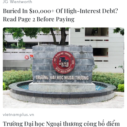
JG Wentworth
Động thái trên nhằm đáp trả chiến dịch "quấy
Buried In $10,000+ Of High-Interest Debt?
rối" của Nga nhằm vào các nhà ngoại giao Mỹ
Read Page 2 Before Paying
tại Moskva./.
(Vietnam+)
vietnamplus.vn
Trường Đại học Ngoại thương công bố điểm