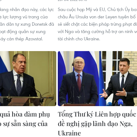
ang nhân đạo này, các lực
Sau cuộc họp Mỹ và EU, Chủ tịch Ủy ba
 lực lượng vũ trang của
châu Âu Ursula von der Leyen tuyên bố
ân dân tự xưng Donetsk đã
sẽ siết chặt các biện pháp trừng phạt đ
oạt động quân sự xung
với Nga và tăng cường hỗ trợ an ninh 
y cán thép Azovstal.
tài chính cho Ukraine.
 quả hòa đàm phụ
Tổng Thư ký Liên hợp quốc
o sự sẵn sàng của
đề nghị gặp lãnh đạo Nga,
Ukraine