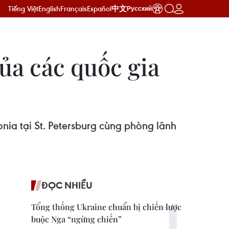
Tiếng Việt
English
Français
Español
中文
Русский
ủa các quốc gia
onia tại St. Petersburg cùng phòng lãnh
ĐỌC NHIỀU
Tổng thống Ukraine chuẩn bị chiến lược
buộc Nga “ngừng chiến”