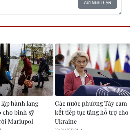
GỬI BÌNH LUẬN
 lập hành lang
Các nước phương Tây cam
 cho binh sỹ
kết tiếp tục tăng hỗ trợ cho
rời Mariupol
Ukraine
3
20/04/2022 06:16