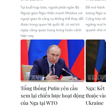
Tại buổi họp báo, người phát ngôn Bộ
Để mở hành l
Ngoại giao Nga nhấn mạnh Moskva coi
lượng Nga và
ngoại giao là công cụ không thể thay đổi
Cộng hòa nh
được trong quan hệ quốc tế, có vai trò
ngừng mọi h
ngày càng quan trọng trong hoàn cảnh
quanh nhà má
hiện nay.
Tổng thống Putin yêu cầu
Nga: Kết
xem lại chiến lược hoạt động
thuộc và
của Nga tại WTO
Ukraine