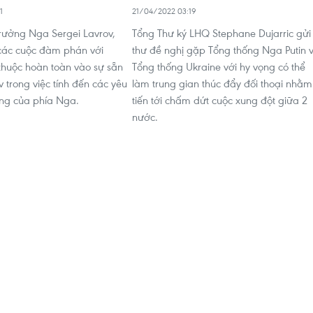
1
21/04/2022 03:19
rưởng Nga Sergei Lavrov,
Tổng Thư ký LHQ Stephane Dujarric gửi
các cuộc đàm phán với
thư đề nghị gặp Tổng thống Nga Putin 
thuộc hoàn toàn vào sự sẵn
Tổng thống Ukraine với hy vọng có thể
 trong việc tính đến các yêu
làm trung gian thúc đẩy đối thoại nhằm
ng của phía Nga.
tiến tới chấm dứt cuộc xung đột giữa 2
nước.