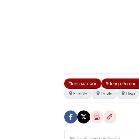
#lãnh sự quán
#đóng cửa các 
Estonia
Latvia
Litva