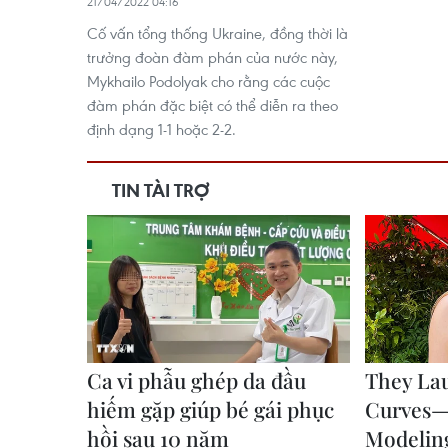
21/04/2022 04:16
Cố vấn tổng thống Ukraine, đồng thời là
trưởng đoàn đàm phán của nước này,
Mykhailo Podolyak cho rằng các cuộc
đàm phán đặc biệt có thể diễn ra theo
định dạng 1-1 hoặc 2-2.