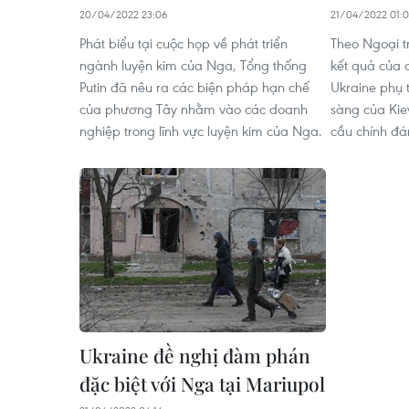
20/04/2022 23:06
21/04/2022 01:0
Phát biểu tại cuộc họp về phát triển
Theo Ngoại t
ngành luyện kim của Nga, Tổng thống
kết quả của 
Putin đã nêu ra các biện pháp hạn chế
Ukraine phụ 
của phương Tây nhằm vào các doanh
sàng của Kiev
nghiệp trong lĩnh vực luyện kim của Nga.
cầu chính đá
Ukraine đề nghị đàm phán
đặc biệt với Nga tại Mariupol