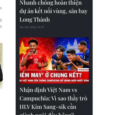
Nhanh chóng hoàn thiện
n
dự án kết nối vùng, sân bay
Long Thành
ối
và
06/08/2026 15:07
Nhận định Việt Nam vs
Campuchia: Vì sao thầy trò
HLV Kim Sang-sik cần