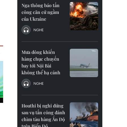
Nga thông báo tấn
công căn cứ ngầm
của Ukraine
NGHE
Mưa dông khiến
hàng chục chuyến
bay tới Nội Bài
không thể hạ cánh
NGHE
Houthi bị nghi đứng
sau vụ tấn công đánh
chìm tàu hàng Ấn Độ
trên Biển Đỏ