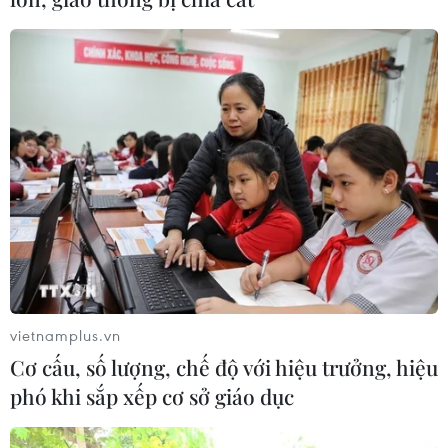
giao hệ thống phòng không cho
Ukraine
06/08/2026 12:24
Thắt chặt tình hữu nghị sắt son giữa
các cựu chuyên gia quân sự Nga với
Việt Nam
06/08/2026 06:23
Anh công bố kết quả điều tra ban
đầu vụ đâm dao ở trung tâm London
vietnamplus.vn
06/08/2026 06:00
Cơ cấu, số lượng, chế độ với hiệu trưởng, hiệu
phó khi sắp xếp cơ sở giáo dục
Ba Lan thảo luận việc thành lập căn