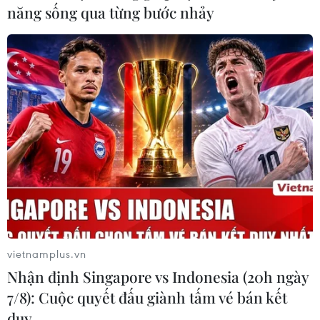
năng sống qua từng bước nhảy
IMF: Rủi ro với sự ổn định tài chính gia
tăng do xung đột Nga-Ukraine
20/04/2022 04:12
Theo báo cáo, các điều kiện tài chính trên toàn cầu đã
thắt chặt đáng kể và những rủi ro đối với triển vọng kinh
tế đã gia tăng do xung đột giữa Nga và Ukraine.
vietnamplus.vn
Nhận định Singapore vs Indonesia (20h ngày
7/8): Cuộc quyết đấu giành tấm vé bán kết
duy …