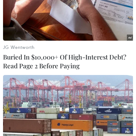
JG Wentworth
Buried In $10,000+ Of High-Interest Debt?
Read Page 2 Before Paying
Mỹ, Anh, Canada cam kết hỗ trợ vũ khí
pháo binh cho Ukraine
19/04/2022 23:40
Lãnh đạo các nước Mỹ, Anh và Canada ngày 19/4 cam
kết gửi thêm vũ khí pháo binh cho Ukraine trong bối
cảnh Nga thông báo bước vào giai đoạn mới của chiến
dịch quân sự đặc biệt.