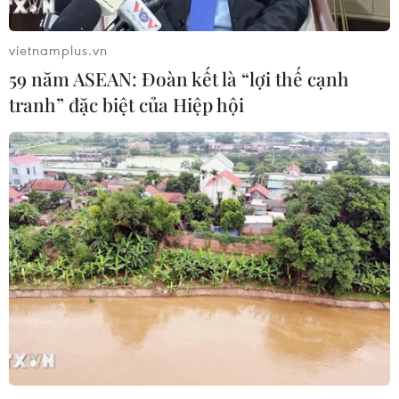
khoai tây trong vụ Xuân này và nông dân nên được cho
phép và hỗ trợ cho vụ thu hoạch lúa mỳ mùa Đông.
vietnamplus.vn
59 năm ASEAN: Đoàn kết là “lợi thế cạnh
tranh” đặc biệt của Hiệp hội
Lực lượng Nga và Ukraine tiến hành trao