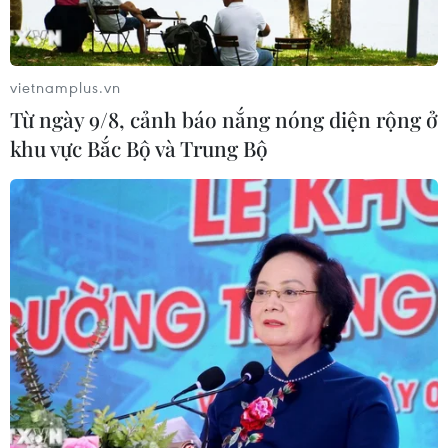
Vì sao Google khiến Mỹ và
EU đối đầu về chủ quyền số?
vietnamplus.vn
04/08/2026 04:13
Từ ngày 9/8, cảnh báo nắng nóng diện rộng ở
khu vực Bắc Bộ và Trung Bộ
Máy bay chở khách nội địa đầu tiên
của Nga hoàn tất chuyến bay thử
nghiệm
04/08/2026 01:25
Bí mật sau những chung cư không
niên hạn ở Pháp
04/08/2026 01:03