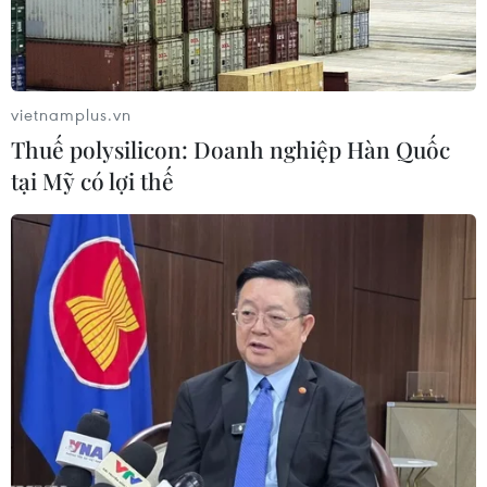
vietnamplus.vn
Thuế polysilicon: Doanh nghiệp Hàn Quốc
tại Mỹ có lợi thế
FAO kêu gọi hỗ trợ khẩn cấp cho người
dân Ukraine
20/04/2022 01:42
FAO cho biết cần hỗ trợ nông dân Ukraine trồng rau và