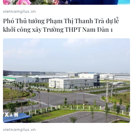
Ukraine tiếp tục dội UAV vào
vietnamplus.vn
kho hàng của nền tảng bán lẻ lớn tại
Phó Thủ tướng Phạm Thị Thanh Trà dự lễ
Nga
khởi công xây Trường THPT Nam Đàn 1
03/08/2026 15:02
Lãnh đạo EU kêu gọi 'hành động
thống nhất' về biên giới
03/08/2026 14:35
Xem thêm
vietnamplus.vn