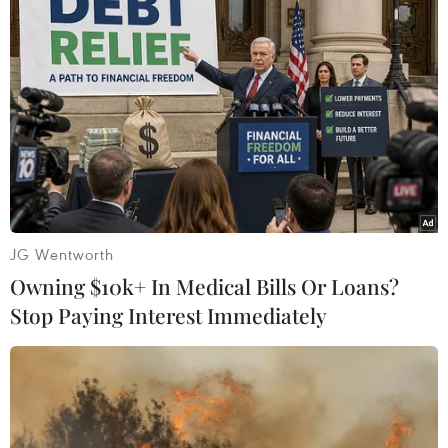
Theo dõi VietnamPlus
JG Wentworth
TIN LIÊN QUAN
Owning $10k+ In Medical Bills Or Loans?
Stop Paying Interest Immediately