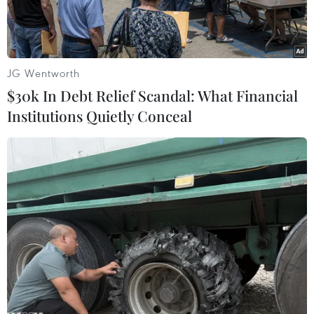
JG Wentworth
$30k In Debt Relief Scandal: What Financial
Institutions Quietly Conceal
Chủ tịch EC Ursula von der Leyen. (Ảnh: AFP/TTXVN)
Các nước đồng minh phương Tây đã cam kết
tăng hỗ trợ tài chính và quân sự đối với
Ukraine, đồng thời áp đặt thêm biện pháp trừng
phạt Nga.