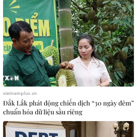
(TTXVN/Vietnam+)
vietnamplus.vn
Đắk Lắk phát động chiến dịch “30 ngày đêm”
chuẩn hóa dữ liệu sầu riêng
#Căng thẳng Nga-Ukraine
#Phương Tây
#Biện pháp trừng phạt Nga
#Hỗ trợ Ukraine
Ukraine