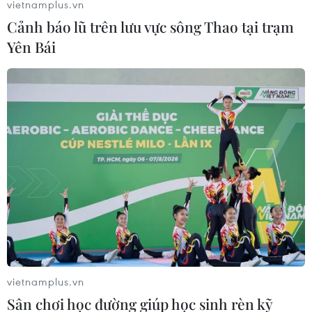
đổi tù binh lần thứ 5
vietnamplus.vn
Cảnh báo lũ trên lưu vực sông Thao tại trạm
20/04/2022 03:45
Yên Bái
Phó Thủ tướng Ukraine Iryna Vereshchuk cho biết trong
đợt trao đổi tù binh lần này, có 76 tù binh người Ukraine,
trong đó có 16 dân thường được trả tự do.
vietnamplus.vn
Sân chơi học đường giúp học sinh rèn kỹ