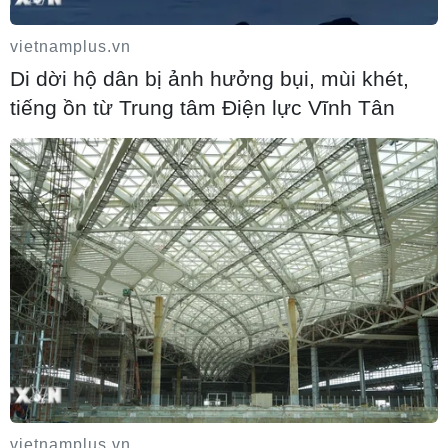
vietnamplus.vn
Di dời hộ dân bị ảnh hưởng bụi, mùi khét,
tiếng ồn từ Trung tâm Điện lực Vĩnh Tân
Yếu tố nào để hoàn thành thêm 2.000km
đường cao tốc đến 2025?
14/02/2022 07:31
Thủ tướng Chính phủ Phạm Minh Chính nhấn mạnh các bộ, ngành
phải tin tưởng giao trách nhiệm cho các địa phương và khi được
giao, địa phương phải cố gắng cao nhất.
vietnamplus.vn