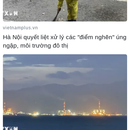
vietnamplus.vn
Hà Nội quyết liệt xử lý các "điểm nghẽn" úng
ngập, môi trường đô thị
Bộ GTVT kiến nghị sớm thu phí trở lại
cao tốc Tp.HCM-Trung Lương
03/07/2020 01:45
Sau khi tạm dừng thu phí từ 1/1/2019, lưu lượng xe trên đường cao
tốc Thành phố Hồ Chí Minh-Trung Lương tăng đột biến dẫn đến
tiềm ẩn nguy cơ mất an toàn giao thông.