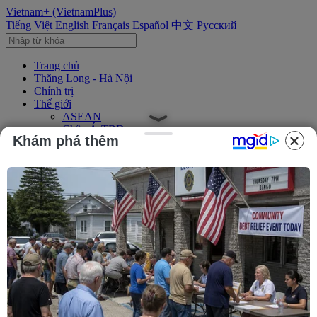
Vietnam+ (VietnamPlus)
Tiếng Việt
English
Français
Español
中文
Русский
Trang chủ
Thăng Long - Hà Nội
Chính trị
Thế giới
ASEAN
Châu Á-TBD
Khám phá thêm
Trung Đông
Châu Âu
Châu Mỹ
Châu Phi
Kinh tế
Kinh doanh
Tài chính
Tín dụng nông thôn
Chứng khoán
Bất động sản
Doanh nghiệp
Thông tin doanh nghiệp
Thông cáo báo chí
Xã hội