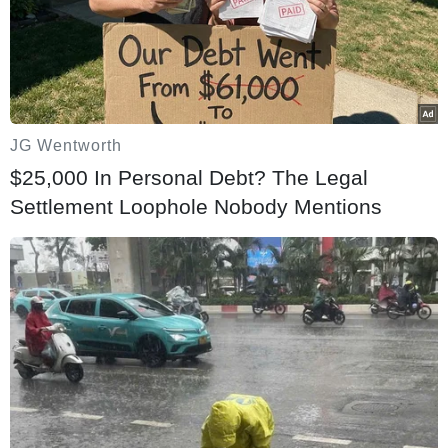
JG Wentworth
$25,000 In Personal Debt? The Legal
Settlement Loophole Nobody Mentions
#Cao tốc TP.HCM-Trung Lương-Mỹ Thuận
#cao tốc bắc-nam
#đầu
tư Cao tốc TP.HCM- rung Lương-Mỹ Thuận
#vốn ngân sách đầu tư
cao tốc
#cao tốc trung lương-mỹ thuận
Đồng Tháp
Long An
Tây
Ninh
Tiền Giang
Tp. Hồ Chí Minh
Facebook
Twitter
Lưu bài viết
Copy link
Theo dõi VietnamPlus
Tin liên quan