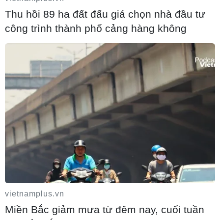
Thu hồi 89 ha đất đấu giá chọn nhà đầu tư
công trình thành phố cảng hàng không
Khánh thành cao tốc Trung Lương-Mỹ
Thuận, không thu phí trong 60 ngày
27/04/2022 07:10
Cao tốc Trung Lương-Mỹ Thuận được chính thức đưa vào lưu
thông 2 chiều trên tuyến chính, không thu phí bắt đầu tư 7 giờ 30
vietnamplus.vn
phút ngày 30/4/2022, dự kiến trong 60 ngày, với tốc độ 60-80 km/h.
Miền Bắc giảm mưa từ đêm nay, cuối tuần