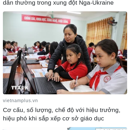
dân thường trong xung đột Nga-Ukraine
Thu hồi 89 ha đất đấu giá chọn nhà đầu tư
công trình thành phố cảng hàng không
07/08/2026 06:46
vietnamplus.vn
Cơ cấu, số lượng, chế độ với hiệu trưởng,
Cần xử lý dứt điểm việc tập kết gỗ ở hành
hiệu phó khi sắp xếp cơ sở giáo dục
lang an toàn giao thông Quốc lộ 22B