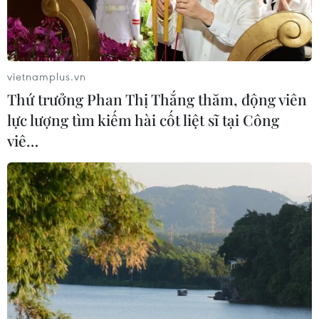
08/08/2026 11:00
Phú Thọ làm rõ sự cố y khoa khiến bé
trai 8 tuổi tử vong sau mổ ruột thừa
vietnamplus.vn
08/08/2026 10:28
Thứ trưởng Phan Thị Thắng thăm, động viên
lực lượng tìm kiếm hài cốt liệt sĩ tại Công
viê…
Đà Nẵng: Hỗ trợ 700 triệu đồng cho
đồng bào nghèo xã Hùng Sơn
08/08/2026 09:58
Hiện trường vụ ghe gỗ phát
nổ trên sông Sài Gòn khiến một
người thiệt mạng
08/08/2026 09:03