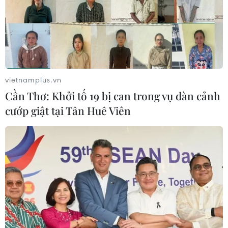
vietnamplus.vn
Cần Thơ: Khởi tố 19 bị can trong vụ dàn cảnh
cướp giật tại Tân Huê Viên