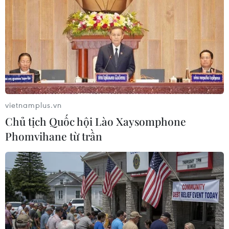
Hoàng Sa, cản trở hoạt động làm ăn bình
thường của đoàn viên Nghiệp đoàn nghề cá Việt
Nam và ngư dân Việt Nam.
Đồng thời, Nghiệp đoàn Nghề cá Việt Nam kêu
gọi đoàn viên các nghiệp đoàn nghề cá và ngư
dân Việt Nam tiếp tục ra khơi bám biển, tiến
hành hoạt động khai thác thủy, hải sản, góp
vietnamplus.vn
phần cùng các lực lượng chức năng của Việt
Chủ tịch Quốc hội Lào Xaysomphone
Nam kiên quyết đấu tranh, phản đối hành động
Phomvihane từ trần
vi phạm chủ quyền Việt Nam của phía Trung
Quốc, bảo vệ chủ quyền biển, đảo của Tổ quốc.
Để tiếp thêm sức mạnh cho ngư dân, Chi đoàn
của các sở, ban ngành trong tỉnh đã tiến hành
tặng cờ tổ quốc cho các ngư dân. Những lá cờ đỏ
tung bay trên mỗi chiếc thuyền là hành động