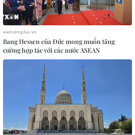
#Trung Quốc
#Bình Thuận
#Đặt giàn khoan
#Hải Dương-981
#Haiyang Shiyou-981
#HD-981
#Ngư dân bám biển
#Khai thác hải sản
#Chủ quyền biển đảo
Bình Thuận
Lâm Đồng
vietnamplus.vn
Bang Hessen của Đức mong muốn tăng
cường hợp tác với các nước ASEAN
Theo dõi VietnamPlus
Trung Quốc đặt giàn khoan Hải Dương-981 trái
phép
Trao công hàm phản đối Trung Quốc đưa giàn
khoan vào Vịnh Bắc Bộ