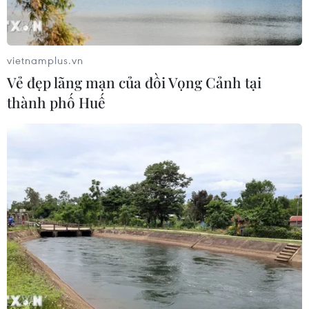
Khởi tố 19 đối tượng cướp
giật tài sản tại Công ty Tân Huê Viên
vietnamplus.vn
08/08/2026 08:52
Vẻ đẹp lãng mạn của đồi Vọng Cảnh tại
thành phố Huế
Bí thư Thành ủy Hà Nội thúc tiến độ
hai dự án giao thông trọng điểm
Nam Thủ đô
08/08/2026 08:52
Đề xuất hơn 65.500 tỷ đồng đầu tư
Dự án đường cao tốc nối Lai Châu-
Lào Cai
08/08/2026 08:45