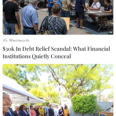
khẳng định chủ quyền của đất nước, của dân
tộc./.
(TTXVN/Vietnam+)
JG Wentworth
$30k In Debt Relief Scandal: What Financial
Institutions Quietly Conceal