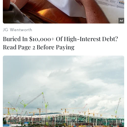
JG Wentworth
Buried In $10,000+ Of High-Interest Debt?
Read Page 2 Before Paying
Ảnh chỉ có tính minh họa. (Ảnh: Đoàn Hữu Trung/TTXVN)
Những ngày qua, trước những hành động
ngang ngược của Trung Quốc đặt giàn khoan
trái phép trên vùng biển đặc quyền kinh tế của