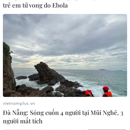
trẻ em tử vong do Ebola
Huế yên tâm bám biển.
vietnamplus.vn
Đà Nẵng: Sóng cuốn 4 người tại Mũi Nghê, 3
Nghiệp đoàn nghề cá giúp ngư dân càng
người mất tích
vững tin vươn khơi