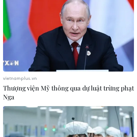
Ngư dân Bà Rịa-Vũng Tàu quyết tâm ra
khơi bám biển
15/05/2014 05:02
Ngư dân tỉnh Bà Rịa-Vũng Tàu quyết tâm ra khơi bám
biển, khai thác hải sản trên vùng biển thuộc chủ quyền
của Việt Nam, nhằm giữ vững chủ quyền biển đảo.
vietnamplus.vn
Thượng viện Mỹ thông qua dự luật trừng phạt
Nga