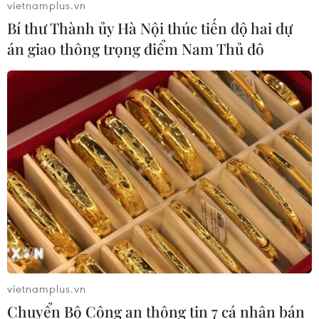
vietnamplus.vn
Bí thư Thành ủy Hà Nội thúc tiến độ hai dự
án giao thông trọng điểm Nam Thủ đô
vietnamplus.vn
Chuyển Bộ Công an thông tin 7 cá nhân bán