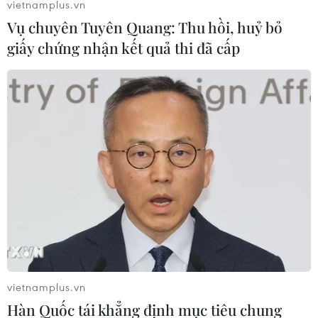
vietnamplus.vn
20/05/2014 12:01
Vụ chuyên Tuyên Quang: Thu hồi, huỷ bỏ
Ngư dân Bình Định đã đầu tư từ 2,5 đến trên 4 tỷ đồng
giấy chứng nhận kết quả thi đã cấp
để đóng tàu công suất lớn đánh bắt hải sản xa bờ và
góp phần bảo vệ biển đảo thiêng liêng của Tổ quốc.
vietnamplus.vn
Hàn Quốc tái khẳng định mục tiêu chung