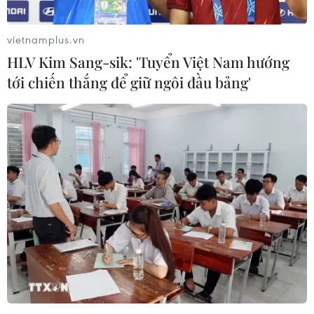
phương tiện khai thác biển của Bạc Liêu vẫn bình tĩnh
bám ngư trường khai thác bảo vệ chủ quyền quốc gia.
vietnamplus.vn
HLV Kim Sang-sik: 'Tuyển Việt Nam hướng
tới chiến thắng để giữ ngôi đầu bảng'
Ngư dân Bình Định đóng mới nhiều tàu
công suất lớn bám biển