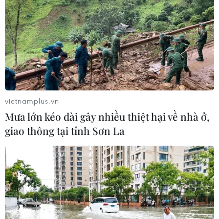
vietnamplus.vn
Mưa lớn kéo dài gây nhiều thiệt hại về nhà ở,
Ngư dân Đà Nẵng: Thuyền là nhà, ngư
giao thông tại tỉnh Sơn La
trường là quê hương
15/05/2014 08:26
Những ngày này, cảng cá Thọ Quang ở thành phố Đà
Nẵng nhộn nhịp tàu cá ra vào bến, chuẩn bị hành
trang, ngư cụ cho một chuyến đi biển dài ngày.