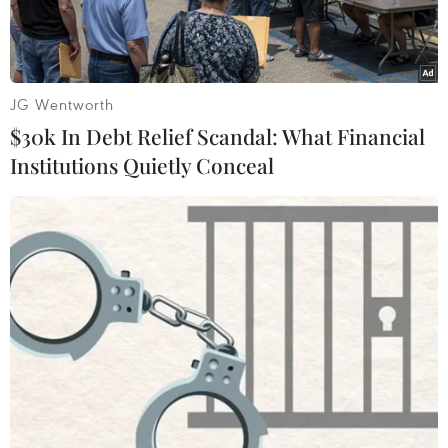
JG Wentworth
$30k In Debt Relief Scandal: What Financial
Institutions Quietly Conceal
Ảnh minh họa. (Nguồn: TTXVN)
Hành vi Trung Quốc ngang nhiên hạ đặt giàn
khoan Hải Dương-981 (Haiyang Shiyou-981)
trên vùng biển Việt Nam đã dấy lên làn sóng