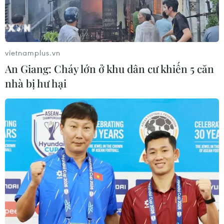
vietnamplus.vn
An Giang: Cháy lớn ở khu dân cư khiến 5 căn
nhà bị hư hại
Ngư dân Bạc Liêu bám biển khai thác, bảo
vệ lãnh hải
21/05/2014 08:11
Trước những diễn biến phức tạp trên Biển Đông, các