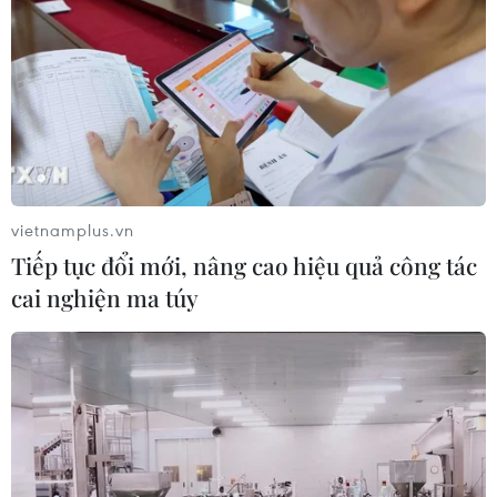
đã cấp
06/08/2026 13:55
Khuyến khích các cơ sở giáo dục đại
học cạnh tranh bằng chất lượng
06/08/2026 13:41
vietnamplus.vn
Tiếp tục đổi mới, nâng cao hiệu quả công tác
Cần Thơ xem xét đề xuất xây dựng Tổ
cai nghiện ma túy
hợp Giáo dục-Đào tạo 636 tỷ đồng
06/08/2026 13:24
Mưa lớn gây ngập lụt, chia cắt nhiều
khu vực ở Nghệ An