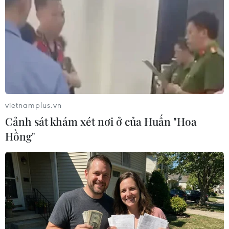
thẳng bùng phát trở lại
Yêu cầu Trung Quốc rút giàn khoan ra khỏi
ngoài cửa Vịnh Bắc Bộ
Tọa đàm về Biển Đông: Lên án hành động sai
trái của Trung Quốc
Việt Nam theo dõi sát hoạt động của giàn
khoan Hải Dương-981
vietnamplus.vn
Cảnh sát khám xét nơi ở của Huấn "Hoa
Hồng"
TIN LIÊN QUAN