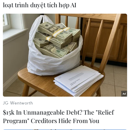
loạt trình duyệt tích hợp AI
trì bám biển, tổ chức sản xuất đạt hiệu quả cao
nhất./.
(TTXVN/Vietnam+)
JG Wentworth
$15k In Unmanageable Debt? The "Relief
Program" Creditors Hide From You