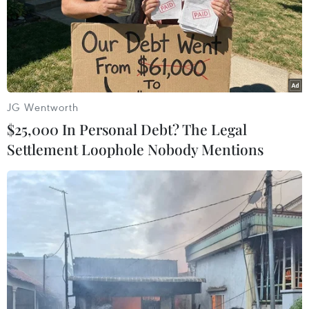
JG Wentworth
$25,000 In Personal Debt? The Legal
Settlement Loophole Nobody Mentions
Ngư dân vùng biển Tây Nam đồng lòng
hướng về Biển Đông
22/05/2014 04:46
Những ngư dân ở vùng biển Tây Nam Tổ quốc lên tiếng
phản đối hành động sai trái của Trung Quốc và bày tỏ
đồng lòng bảo vệ chủ quyền biển đảo.