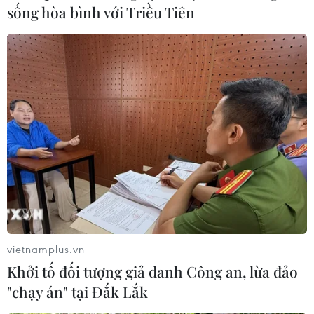
sống hòa bình với Triều Tiên
Ngư dân Bình Thuận vững mạnh vươn
khơi, bảo vệ chủ quyền
20/05/2014 07:49
Trước những hành động ngang ngược của Trung Quốc,
ngư dân Bình Thuận vẫn quyết tâm ra khơi bám biển,
bảo vệ vững chắc biển đảo thiêng liêng của Tổ quốc.
vietnamplus.vn
Khởi tố đối tượng giả danh Công an, lừa đảo
"chạy án" tại Đắk Lắk