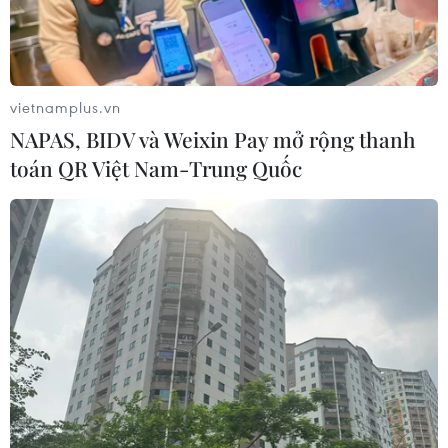
06/08/2026 12:24
Tuyên Quang khẩn trương khắc
phục sạt lở trên các tuyến giao thông
vietnamplus.vn
06/08/2026 11:54
NAPAS, BIDV và Weixin Pay mở rộng thanh
toán QR Việt Nam-Trung Quốc
Cà Mau hợp nhất 4 trường cao đẳng,
tăng quy mô đào tạo nhân lực chất
lượng cao
06/08/2026 11:43
Chiến dịch 500 ngày đêm:
Điện Biên hoàn thành gần 90% thu
nhận mẫu ADN thân nhân liệt sỹ
06/08/2026 11:01