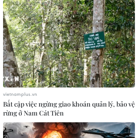
Nghiệp đoàn nghề cá giúp ngư dân càng
vững tin vươn khơi
18/05/2014 03:50
Các Nghiệp đoàn nghề cá đã động viên, tiếp tục tổ
chức cho các tổ, đội tàu cá thẳng tiến ra biển Hoàng Sa
để khai thác hải sản trên ngư trường truyền thống.
vietnamplus.vn
Bất cập việc ngừng giao khoán quản lý, bảo vệ
rừng ở Nam Cát Tiên