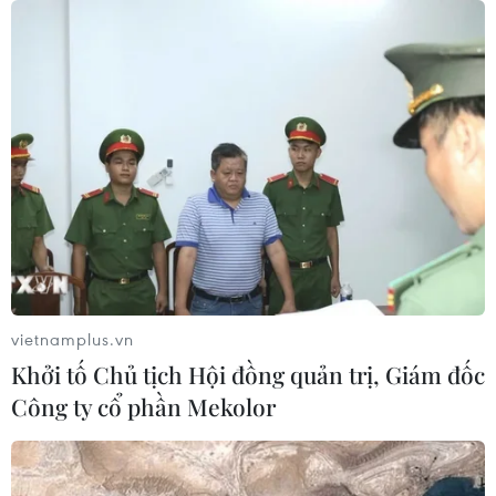
TIN CÙNG CHUYÊN MỤC
An Giang: Cháy lớn ở khu dân cư
vietnamplus.vn
khiến 5 căn nhà bị hư hại
Khởi tố Chủ tịch Hội đồng quản trị, Giám đốc
06/08/2026 16:12
Công ty cổ phần Mekolor
Tiếp tục đổi mới, nâng cao hiệu quả