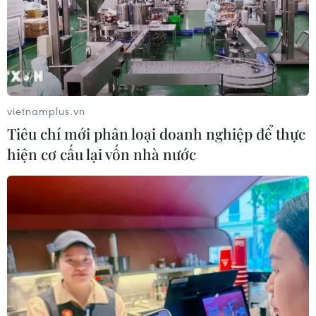
06/08/2026 13:06
Đắk Lắk truy quét, xử lý tình trạng
phá rừng, lấn chiếm đất rừng
06/08/2026 12:36
vietnamplus.vn
Tiêu chí mới phân loại doanh nghiệp để thực
hiện cơ cấu lại vốn nhà nước
Sẽ thi công đồng loạt Dự án cao tốc
Vinh-Thanh Thủy trong tháng 9
06/08/2026 12:25
Chưa đầu tư mở rộng Quốc lộ 1 đoạn
Bạc Liêu-Cà Mau giai đoạn 2026-
2030