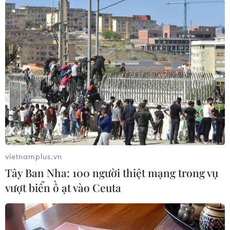
#Cà Mau
#Ngư dân
#Trung Quốc
#Giàn khoan Hải Dương-981
#Haiyang Shiyou-981
#Bám biển
#Chủ quyền
Cà Mau
Theo dõi VietnamPlus
BIỂN ĐÔNG
vietnamplus.vn
Tây Ban Nha: 100 người thiệt mạng trong vụ
Hàn Quốc tái khẳng định lập trường về Biển
vượt biển ồ ạt vào Ceuta
Đông, kêu gọi tuân thủ luật quốc tế
Người lưu giữ hình ảnh Bác Hồ và Hoàng Sa-
Trường Sa qua tem bưu chính