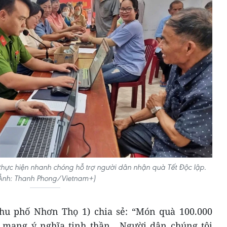
 thực hiện nhanh chóng hỗ trợ người dân nhận quà Tết Độc lập.
Ảnh: Thanh Phong/Vietnam+)
 khu phố Nhơn Thọ 1) chia sẻ: “Món quà 100.000
mang ý nghĩa tinh thần . Người dân chúng tôi