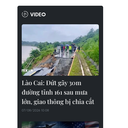
VIDEO
Lào Cai: Đứt gãy 30m
đường tỉnh 161 sau mưa
lớn, giao thông bị chia cắt
07/08/2026 10:08