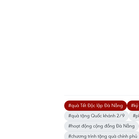
#quà Tết Độc lập Đà Nẵng
#kỷ
#quà tặng Quốc khánh 2/9
#p
#hoạt động cộng đồng Đà Nẵng
#chương trình tặng quà chính phủ