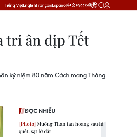
Tiếng Việt
English
Français
Español
中文
Русский
tri ân dịp Tết
nhân kỷ niệm 80 năm Cách mạng Tháng
ĐỌC NHIỀU
Mường Than tan hoang sau lũ
quét, sạt lở đất