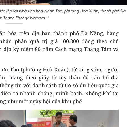
Độc lập tại Nhà văn hóa Nhơn Thọ, phường Hòa Xuân, thành phố Đà
h: Thanh Phong/Vietnam+)
văn hóa trên địa bàn thành phố Đà Nẵng, hàng
hận phần quà trị giá 100.000 đồng theo chủ
ân dịp kỷ niệm 80 năm Cách mạng Tháng Tám và
hơn Thọ (phường Hoà Xuân), từ sáng sớm, người
n, mang theo giấy tờ tùy thân để cán bộ địa
thông tin với danh sách từ Cơ sở dữ liệu quốc gia
ả diễn ra nhanh chóng, minh bạch. Không khí tại
ống như một ngày hội của khu phố.