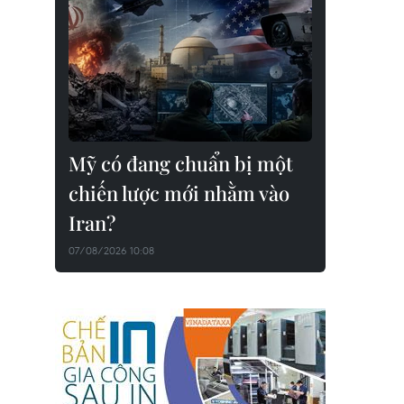
Mỹ có đang chuẩn bị một
chiến lược mới nhằm vào
Iran?
07/08/2026 10:08