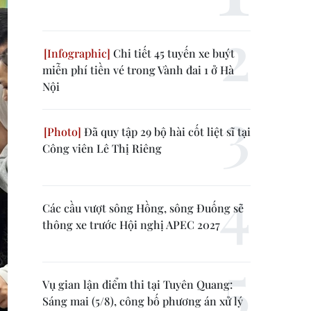
Chi tiết 45 tuyến xe buýt
miễn phí tiền vé trong Vành đai 1 ở Hà
Nội
Đã quy tập 29 bộ hài cốt liệt sĩ tại
Công viên Lê Thị Riêng
Các cầu vượt sông Hồng, sông Đuống sẽ
thông xe trước Hội nghị APEC 2027
Vụ gian lận điểm thi tại Tuyên Quang:
Sáng mai (5/8), công bố phương án xử lý