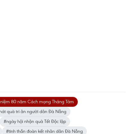
 niệm 80 năm Cách mạng Tháng Tám
hát quà tri ân người dân Đà Nẵng
#ngày hội nhận quà Tết Độc lập
#tinh thần đoàn kết nhân dân Đà Nẵng