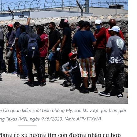
i Cơ quan kiểm soát biên phòng Mỹ, sau khi vượt qua biên giới
ang Texas (Mỹ), ngày 9/5/2023. (Ảnh: AFP/TTXVN)
đang có xu hướng tìm con đường nhập cư hợp