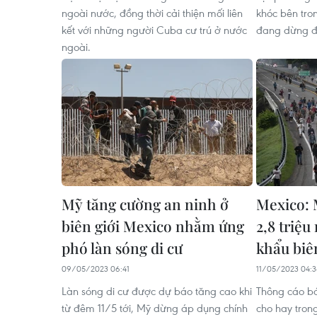
ngoài nước, đồng thời cải thiện mối liên
khóc bên tron
kết với những người Cuba cư trú ở nước
đang dừng đỗ
ngoài.
Mỹ tăng cường an ninh ở
Mexico: 
biên giới Mexico nhằm ứng
2,8 triệu
phó làn sóng di cư
khẩu biê
09/05/2023 06:41
11/05/2023 04:
Làn sóng di cư được dự báo tăng cao khi
Thông cáo bá
từ đêm 11/5 tới, Mỹ dừng áp dụng chính
cho hay trong