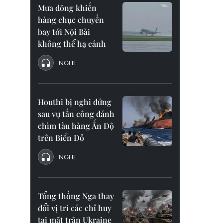
Mưa dông khiến
hàng chục chuyến
bay tới Nội Bài
không thể hạ cánh
NGHE
Houthi bị nghi đứng
sau vụ tấn công đánh
chìm tàu hàng Ấn Độ
trên Biển Đỏ
NGHE
Tổng thống Nga thay
đổi vị trí các chỉ huy
tại mặt trận Ukraine