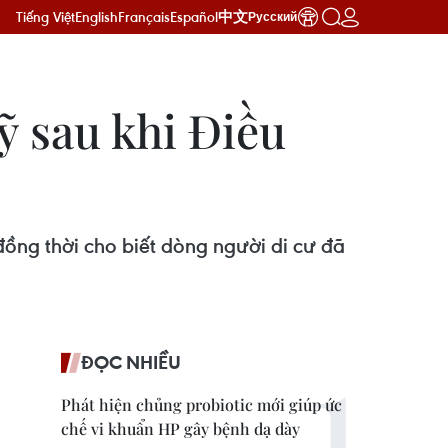
Tiếng Việt
English
Français
Español
中文
Русский
ỹ sau khi Điều
ng thời cho biết dòng người di cư đã
ĐỌC NHIỀU
Phát hiện chủng probiotic mới giúp ức
chế vi khuẩn HP gây bệnh dạ dày