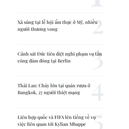
Xả súng tại lễ hội ẩm thực ở Mỹ, nhiều
người thương vong
Cảnh sát Đức tiêu diệt nghi phạm vụ tấn
công đám đông tại Berlin
Thái Lan: Cháy lớn tại quán rượu ở
Bangkok, 27 người thiệt mạng
Liên hợp quốc và FIFA lên tiếng về vụ
việc liên quan tới Kylian Mbappe