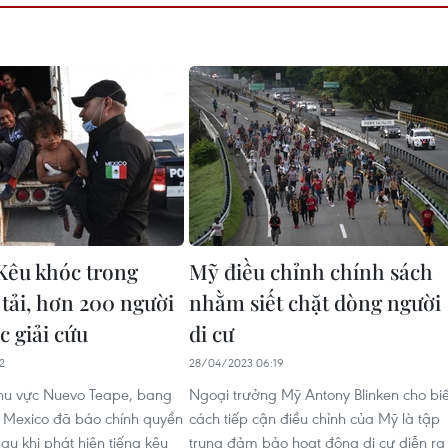
Kêu khóc trong
Mỹ điều chỉnh chính sách
 tải, hơn 200 người
nhằm siết chặt dòng người
c giải cứu
di cư
2
28/04/2023 06:19
hu vực Nuevo Teape, bang
Ngoại trưởng Mỹ Antony Blinken cho biế
 Mexico đã báo chính quyền
cách tiếp cận điều chỉnh của Mỹ là tập
au khi phát hiện tiếng kêu
trung đảm bảo hoạt động di cư diễn ra