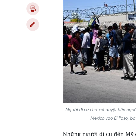
Người di cư chờ xét duyệt bên ngoà
Mexico vào El Paso, b
Những người di cư đến Mỹ 