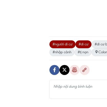
#người di cư
#di cư
#di cư 
#nhập cảnh
#tị nạn
Colo