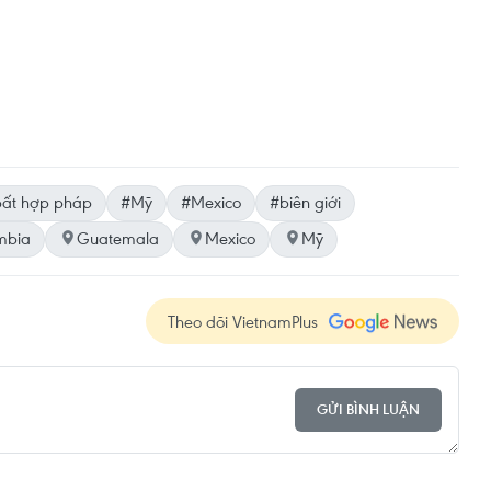
bất hợp pháp
#Mỹ
#Mexico
#biên giới
mbia
Guatemala
Mexico
Mỹ
Theo dõi VietnamPlus
GỬI BÌNH LUẬN