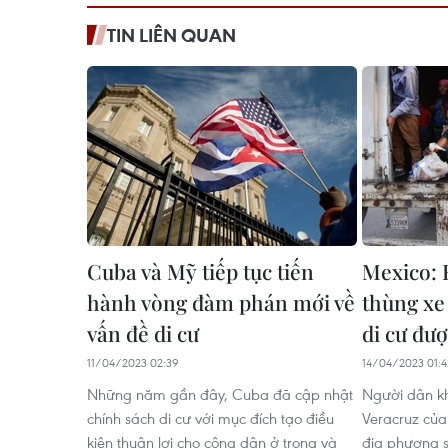
TIN LIÊN QUAN
Cuba và Mỹ tiếp tục tiến
Mexico: 
hành vòng đàm phán mới về
thùng xe
vấn đề di cư
di cư đượ
11/04/2023 02:39
14/04/2023 01:4
Những năm gần đây, Cuba đã cập nhật
Người dân k
chính sách di cư với mục đích tạo điều
Veracruz của
kiện thuận lợi cho công dân ở trong và
địa phương s