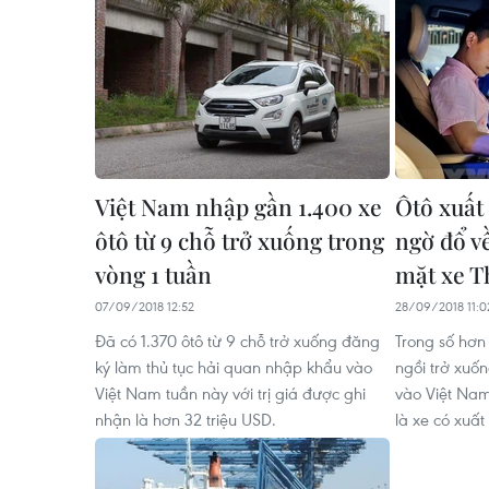
Việt Nam nhập gần 1.400 xe
Ôtô xuất
ôtô từ 9 chỗ trở xuống trong
ngờ đổ v
vòng 1 tuần
mặt xe T
07/09/2018 12:52
28/09/2018 11:0
Đã có 1.370 ôtô từ 9 chỗ trở xuống đăng
Trong số hơn 
ký làm thủ tục hải quan nhập khẩu vào
ngồi trở xuố
Việt Nam tuần này với trị giá được ghi
vào Việt Nam
nhận là hơn 32 triệu USD.
là xe có xuất