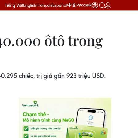
Tiếng Việt
English
Français
Español
中文
Русский
40.000 ôtô trong
.295 chiếc, trị giá gần 923 triệu USD.