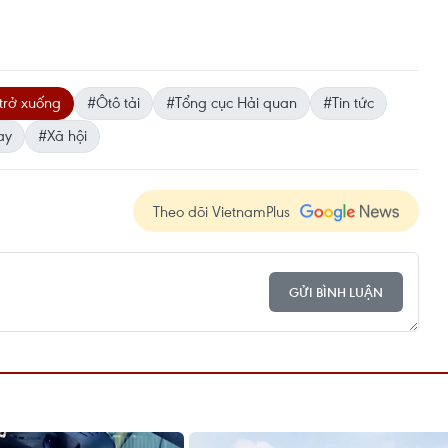
trở xuống
#Ôtô tải
#Tổng cục Hải quan
#Tin tức
ay
#Xã hội
Theo dõi VietnamPlus
GỬI BÌNH LUẬN