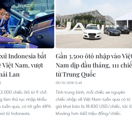
 xứ Indonesia bất
Gần 3.500 ôtô nhập vào Việ
ề Việt Nam, vượt
Nam dịp đầu tháng, 111 chi
hái Lan
từ Trung Quốc
2
05/10/2018 12:45
3.000 chiếc ôtô từ 9 chỗ
Tính trung bình, mỗi chiếc xe nguyên
ng làm thủ tục nhập khẩu
chiếc nhập về Việt Nam tuần qua có trị
 tuần qua, có tới gần 48%
giá khai báo là 18.830 USD/chiếc, tức l
 xứ từ Indonesia.
khoảng hơn 440 triệu đồng/chiếc.