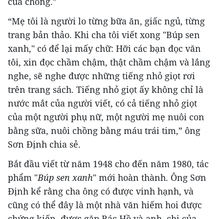
của chồng.”
“Mẹ tôi là người lo từng bữa ăn, giấc ngủ, từng
trang bản thảo. Khi cha tôi viết xong "Búp sen
xanh," có để lại mấy chữ: Hỡi các bạn đọc văn
tôi, xin đọc chầm chậm, thật chầm chậm và lắng
nghe, sẽ nghe được những tiếng nhỏ giọt rơi
trên trang sách. Tiếng nhỏ giọt ấy không chỉ là
nước mắt của người viết, có cả tiếng nhỏ giọt
của một người phụ nữ, một người mẹ nuôi con
bằng sữa, nuôi chồng bằng máu trái tim,” ông
Sơn Định chia sẻ.
Bắt đầu viết từ năm 1948 cho đến năm 1980, tác
phẩm "
Búp sen xanh
" mới hoàn thành. Ông Sơn
Định kể rằng cha ông có được vinh hạnh, và
cũng có thể đây là một nhà văn hiếm hoi được
chứng kiến, được gặp Bác Hồ và anh, chị của