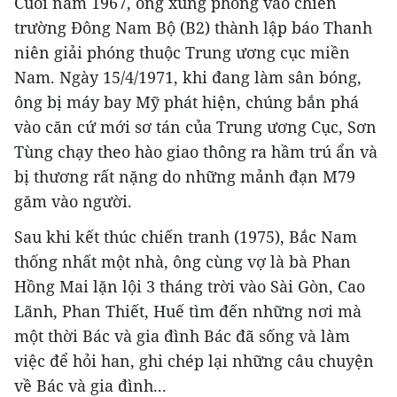
Cuối năm 1967, ông xung phong vào chiến
trường Đông Nam Bộ (B2) thành lập báo Thanh
niên giải phóng thuộc Trung ương cục miền
Nam. Ngày 15/4/1971, khi đang làm sân bóng,
ông bị máy bay Mỹ phát hiện, chúng bắn phá
vào căn cứ mới sơ tán của Trung ương Cục, Sơn
Tùng chạy theo hào giao thông ra hầm trú ẩn và
bị thương rất nặng do những mảnh đạn M79
găm vào người.
Sau khi kết thúc chiến tranh (1975), Bắc Nam
thống nhất một nhà, ông cùng vợ là bà Phan
Hồng Mai lặn lội 3 tháng trời vào Sài Gòn, Cao
Lãnh, Phan Thiết, Huế tìm đến những nơi mà
một thời Bác và gia đình Bác đã sống và làm
việc để hỏi han, ghi chép lại những câu chuyện
về Bác và gia đình...