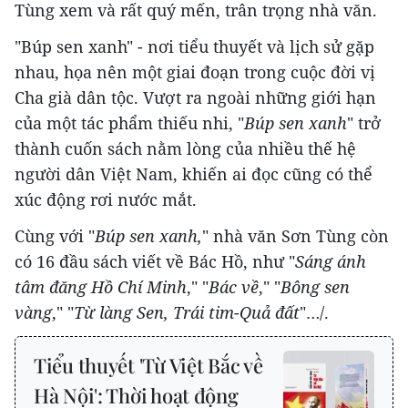
Tùng xem và rất quý mến, trân trọng nhà văn.
"Búp sen xanh" - nơi tiểu thuyết và lịch sử gặp
nhau, họa nên một giai đoạn trong cuộc đời vị
Cha già dân tộc. Vượt ra ngoài những giới hạn
của một tác phẩm thiếu nhi, "
Búp sen xanh
" trở
thành cuốn sách nằm lòng của nhiều thế hệ
người dân Việt Nam, khiến ai đọc cũng có thể
xúc động rơi nước mắt.
Cùng với "
Búp sen xanh,
" nhà văn Sơn Tùng còn
có 16 đầu sách viết về Bác Hồ, như "
Sáng ánh
tâm đăng Hồ Chí Minh
," "
Bác về
," "
Bông sen
vàng
," "
Từ làng Sen, Trái tim-Quả đất
"…/.
Tiểu thuyết 'Từ Việt Bắc về
Hà Nội': Thời hoạt động