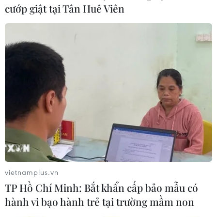
cướp giật tại Tân Huê Viên
Vụ cháy Nhà thờ Đức Bà: Công tác điều tra
có thể kéo dài vài tuần
17/04/2019 01:45
Các bước điều tra nhằm tìm ra nguyên nhân vụ hỏa
hoạn tại Nhà thờ Đức Bà Paris sẽ phải kéo dài vài tuần,
thậm chí vài tháng và nghi ngờ vẫn đang hướng về
công trường tôn tạo phần mái Nhà thờ.
vietnamplus.vn
TP Hồ Chí Minh: Bắt khẩn cấp bảo mẫu có
hành vi bạo hành trẻ tại trường mầm non