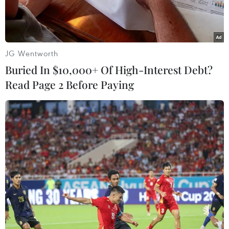
JG Wentworth
Buried In $10,000+ Of High-Interest Debt?
Read Page 2 Before Paying
Ngọn tháp của Nhà thờ Đức Bà Paris đổ sập trong vụ hỏa hoạn
ngày 15/4/2019. (Ảnh: AFP/ TTXVN)
Tối 15/4, người dân nước Pháp và những người
yêu chuộng cái đẹp trên toàn thế giới đón nhận
hung tin: Nhà thờ Đức Bà (Notre-Dame) ở thủ đô