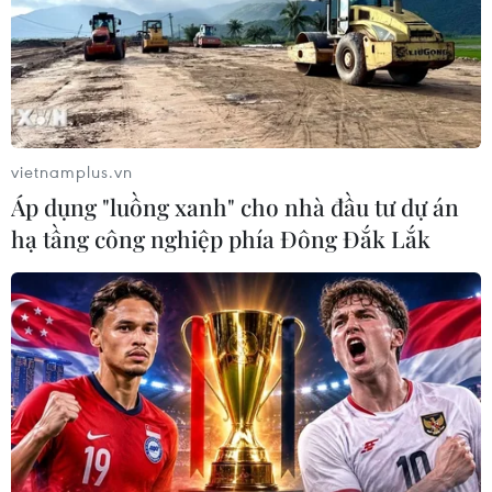
Quốc vụ khanh Bộ Nội vụ Pháp Laurent Nunez cho biết
một số cấu trúc của Nhà thờ Đức Bà Paris bị cháy được
xác định ở tình trạng yếu kém, tuy nhiên công trình biểu
tượng này “hiện vẫn trụ vững.”
vietnamplus.vn
Áp dụng "luồng xanh" cho nhà đầu tư dự án
hạ tầng công nghiệp phía Đông Đắk Lắk