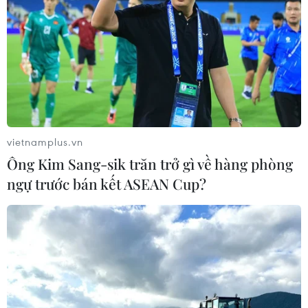
vietnamplus.vn
Ông Kim Sang-sik trăn trở gì về hàng phòng
ngự trước bán kết ASEAN Cup?
Hình ảnh mới về cảnh 'diệt' giặc
lửa vụ cháy Nhà thờ Đức Bà Paris
17/04/2019 03:00