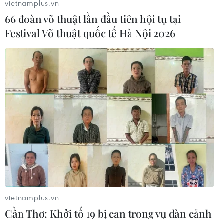
vietnamplus.vn
Theo dõi VietnamPlus
66 đoàn võ thuật lần đầu tiên hội tụ tại
Festival Võ thuật quốc tế Hà Nội 2026
TIN LIÊN QUAN
vietnamplus.vn
Cần Thơ: Khởi tố 19 bị can trong vụ dàn cảnh