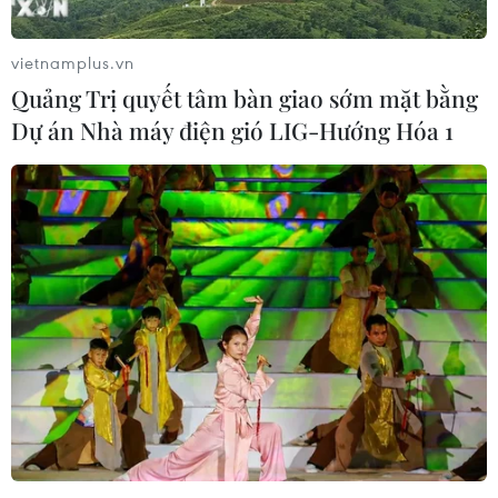
vietnamplus.vn
Quảng Trị quyết tâm bàn giao sớm mặt bằng
Dự án Nhà máy điện gió LIG-Hướng Hóa 1
#Nhà thờ Đức Bà Paris
#Tổng thống Pháp
#Emmanuel Macron
#Hỏa hoạn
#UNESCO
Pháp