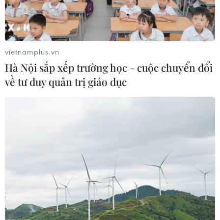
nhà thờ với 250 tấn chì. Văn phòng công tố Paris
đang điều tra vụ việc theo hướng tai nạn.
Trong khi đó, Tổng thống Pháp Emmanuel
vietnamplus.vn
Macron đã cam kết xây dựng lại Nhà thờ Đức Bà
Hà Nội sắp xếp trường học - cuộc chuyển đổi
Paris trong vòng 5 năm.
về tư duy quản trị giáo dục
Trong phát biểu với cả nước được phát sóng
trên truyền hình ngày 16/4, Tổng thống Macron
tuyên bố: "Chúng ta sẽ xây dựng lại Nhà thờ Đức
Bà đẹp hơn và tôi muốn việc này sẽ được hoàn
tất trong vòng 5 năm, chúng ta có thể làm được
điều này"./.
(TTXVN/Vietnam+)