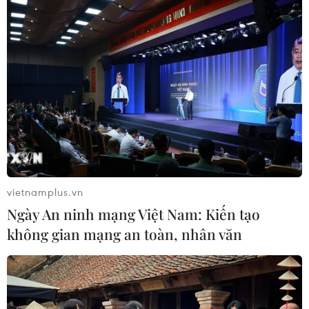
Hàn Quốc ghi nhận mức nhiệt cao kỷ
lục 42,5 độ C tại thành phố Yangsan
02/08/2026 07:52
Nhật Bản điều chỉnh chính sách
năng lượng hạt nhân
01/08/2026 15:02
vietnamplus.vn
Ngày An ninh mạng Việt Nam: Kiến tạo
Xem thêm
không gian mạng an toàn, nhân văn