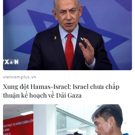
thuật nhằm thúc đẩy việc sử dụng CO2 để làm
nhiên liệu và sản xuất vật liệu.
Bằng việc thúc đẩy đổi mới công nghệ với sự
hợp tác của các ngành và giới nghiên cứu, METI
đặt mục tiêu thương mại hóa các loại nhiên liệu
thay thế cho xăng và các loại vật liệu thay thế
cho bêtông sản xuất từ CO2 vào năm 2030.
Được thành lập vào năm 1999, G20 là một diễn
vietnamplus.vn
đàn của 19 nền kinh tế lớn nhất thế giới (tính
Xung đột Hamas-Israel: Israel chưa chấp
theo GDP, PPP) và Liên minh châu Âu (EU).
thuận kế hoạch về Dải Gaza
Hiện tại, G20 chiếm 90% tổng sản phẩm thế giới
(GWP), 80% thương mại toàn cầu và 2/3 dân số
thế giới./.
(TTXVN/Vietnam+)