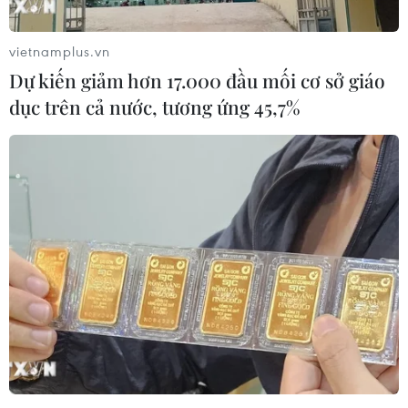
vietnamplus.vn
Dự kiến giảm hơn 17.000 đầu mối cơ sở giáo
dục trên cả nước, tương ứng 45,7%
Nam Phi bị kiện vì không ngăn khí phát
thải từ nhà máy điện, hóa dầu
10/06/2019 22:29
Hai tổ chức bảo vệ môi trường vừa khởi kiện Chính phủ
Nam Phi với cáo buộc nhà chức trách nước này không
ngăn lượng khí phát thải gây ô nhiễm môi trường
nghiêm trọng từ các nhà máy điện và hóa dầu.