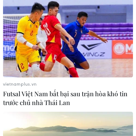
12/06/2019 11:52
Tập đoàn năng lượng BP ngày 11/6 cho biết lượng khí
carbon phát thải trên toàn cầu trong năm 2018 đã tăng
2% - mức cao nhất kể từ năm 2010-2011.
vietnamplus.vn
Futsal Việt Nam bất bại sau trận hòa khó tin
trước chủ nhà Thái Lan