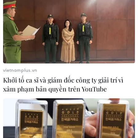
Afghanistan đối mặt khủng hoảng
lương thực nghiêm trọng do thiếu
hụt viện trợ
05/08/2026 06:41
Tổng thống Hàn Quốc nhấn mạnh
duy trì hòa bình trên bán đảo Triều
Tiên
vietnamplus.vn
05/08/2026 05:58
Khởi tố ca sĩ và giám đốc công ty giải trí vì
xâm phạm bản quyền trên YouTube
Nhật Bản thúc đẩy phát triển lò phản
ứng modul cỡ nhỏ
05/08/2026 04:59