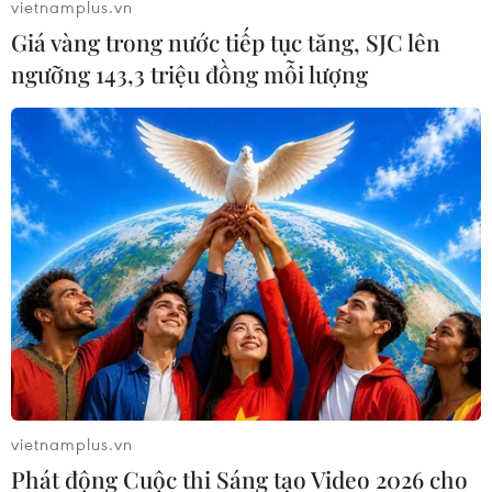
vietnamplus.vn
Giá vàng trong nước tiếp tục tăng, SJC lên
ngưỡng 143,3 triệu đồng mỗi lượng
Nhật Bản đặt mục tiêu đưa khí thải về 0
trong nửa cuối thế kỷ 21
11/06/2019 22:29
Để đạt được mục tiêu đề ra, Nhật Bản sẽ tập trung sử
vietnamplus.vn
dụng các nguồn năng lượng tái sinh như năng lượng
Phát động Cuộc thi Sáng tạo Video 2026 cho