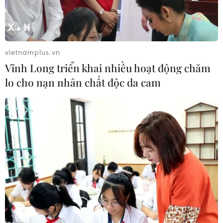
giới.
vietnamplus.vn
Vĩnh Long triển khai nhiều hoạt động chăm
lo cho nạn nhân chất độc da cam
(Nguồn: Reuters)
Theo phóng viên TTXVN tại Nhật Bản, ngày
15/6, các bộ trưởng năng lượng và môi trường
của Nhóm các nền kinh tế phát triển và mới nổi
hàng đầu thế giới (G20) đã nhóm họp tại tỉnh