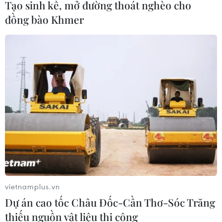
Tạo sinh kế, mở đường thoát nghèo cho
đồng bào Khmer
vietnamplus.vn
Dự án cao tốc Châu Đốc-Cần Thơ-Sóc Trăng
thiếu nguồn vật liệu thi công
TIN CÙNG CHUYÊN MỤC