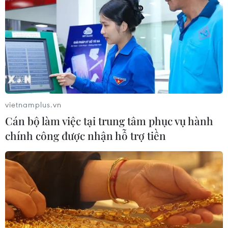
vietnamplus.vn
Cán bộ làm việc tại trung tâm phục vụ hành
chính công được nhận hỗ trợ tiền
#G20
#Nhật Bản
#Hiệp định Paris
#Biến đổi khí hậu
#Rác thải nhựa
#Khí phát thải
Nhật Bản