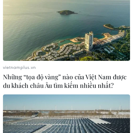
Bộ Quốc phòng Mỹ phát thải nhiều hơn cả
các nước công nghiệp
13/06/2019 09:34
Trong năm 2017, các hoạt động của Lầu Năm Góc đã
thải ra 59 triệu tấn CO2 và các khí thải khác - con số
này nhiều hơn cả lượng khí thải trong một năm của
Thụy Điển và Bộ Đào Nha.
vietnamplus.vn
Những “tọa độ vàng” nào của Việt Nam được
du khách châu Âu tìm kiếm nhiều nhất?