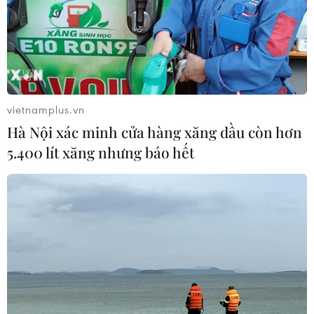
vietnamplus.vn
Hà Nội xác minh cửa hàng xăng dầu còn hơn
5.400 lít xăng nhưng báo hết
TIN CÙNG CHUYÊN MỤC
Xuất khẩu dệt may 7 tháng đạt trên
27 tỷ USD, duy trì đà tăng trưởng
09/08/2026 08:25