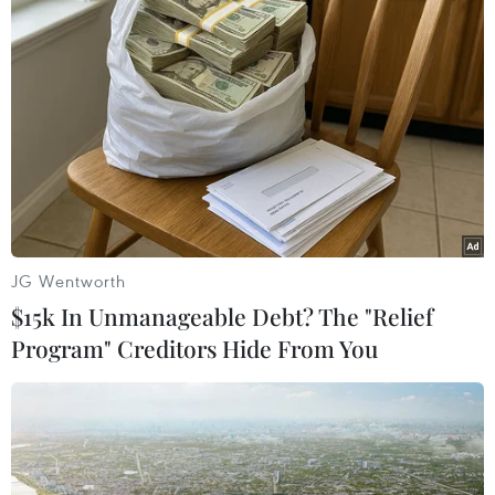
TIN LIÊN QUAN
JG Wentworth
$15k In Unmanageable Debt? The "Relief
Program" Creditors Hide From You
Nhật Bản thông qua dự luật thúc đẩy phê