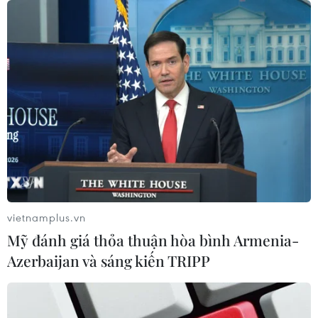
Thương mại Việt Nam-Australia
hướng tới những động lực tăng
trưởng mới
08/08/2026 03:29
Nghệ An: OCOP đã có thương hiệu,
vì sao nông sản vẫn lo đầu ra?
08/08/2026 03:28
vietnamplus.vn
Mỹ đánh giá thỏa thuận hòa bình Armenia-
Quảng Trị quyết tâm bàn giao sớm
Azerbaijan và sáng kiến TRIPP
mặt bằng Dự án Nhà máy điện gió
LIG-Hướng Hóa 1
08/08/2026 02:33