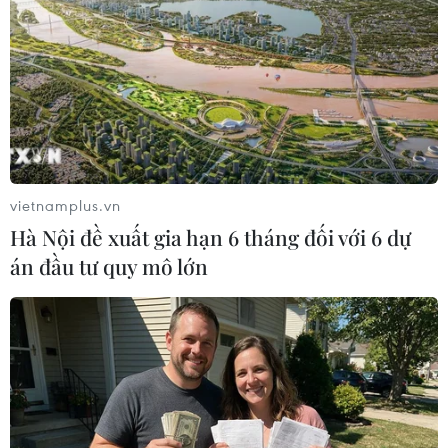
chuẩn Hiệp định CPTPP
27/03/2018 06:57
Nội các của Thủ tướng Nhật Bản Shinzo Abe ngày 27/3
đã thông qua các dự luật nhằm tiến tới việc phê chuẩn
Hiệp định Đối tác toàn diện và tiến bộ xuyên Thái Bình
Dương (CPTPP).
vietnamplus.vn
Hà Nội đề xuất gia hạn 6 tháng đối với 6 dự
án đầu tư quy mô lớn