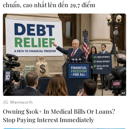
Trước đó, ngày 12/4, trong cuộc gặp với các nghị
chuẩn, cao nhất lên đến 29,7 điểm
sỹ và thống đốc bang, Tổng thống Trump đã chỉ
thị Đại diện Thương mại Mỹ Robert Lighthizer
và Giám đốc Hội đồng Kinh tế Quốc gia Larry
Kydlow, xem xét khả năng tái gia nhập CPTPP./.
(Vietnam+)
JG Wentworth
Owning $10k+ In Medical Bills Or Loans?
Stop Paying Interest Immediately