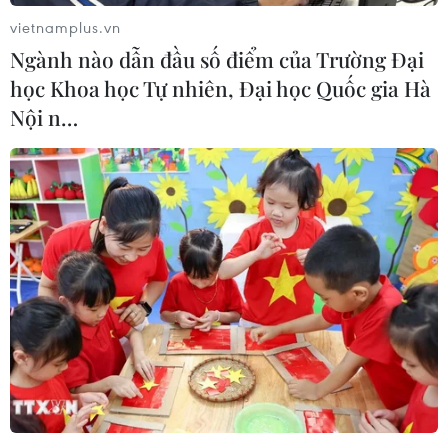
vietnamplus.vn
Ngành nào dẫn đầu số điểm của Trường Đại
học Khoa học Tự nhiên, Đại học Quốc gia Hà
Nội n…
Các doanh nghiệp ngành gỗ đón nhận
nhiều cơ hội từ hiệp định CPTPP
06/04/2018 07:55
Xuất khẩu gỗ đang là một điểm sáng trong nhóm hàng
nông lâm sản và đang có triển vọng rất khả quan, nhất
là khi hiệp định Đối tác Xuyên Thái Bình Dương (CPTPP)
được thực thi.