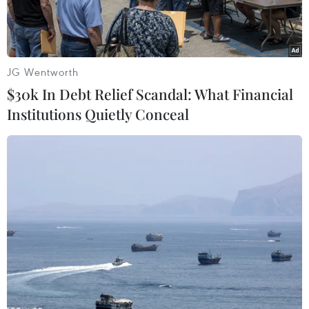
JG Wentworth
$30k In Debt Relief Scandal: What Financial
Institutions Quietly Conceal
Bộ trưởng phụ trách vấn đề Hiệp định CPTPP của Nhật Bản
Toshimitsu Motegi. (Nguồn: Bloomberg)
Kyodo đưa tin, ngày 13/4, Bộ trưởng phụ trách
vấn đề Hiệp định đối tác toàn diện và tiến bộ
xuyên Thái Bình Dương (CPTPP) của Nhật Bản