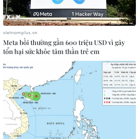
vietnamplus.vn
Meta bồi thường gần 600 triệu USD vì gây
tổn hại sức khỏe tâm thần trẻ em
Ảnh minh họa. (Nguồn: defaiya.com)
Theo Kyodo, một nguồn tin chính phủ Nhật Bản
ngày 25/6 cho biết nước này sẽ xem xét đẩy
nhanh kế hoạch nâng cấp hệ thống phòng thủ