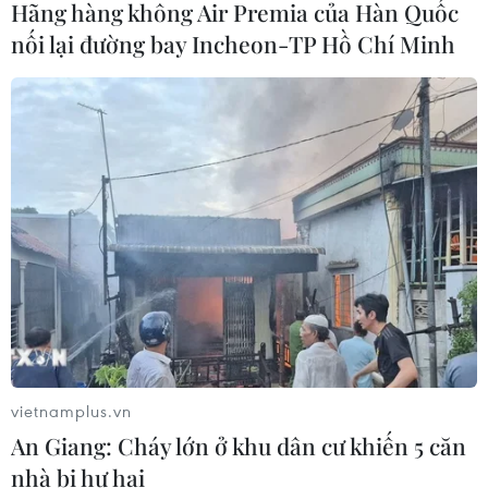
Hãng hàng không Air Premia của Hàn Quốc
6 tháng năm 2026, Trung Quốc kỷ
nối lại đường bay Incheon-TP Hồ Chí Minh
luật hơn 1.500 cán bộ kiểm tra, giám
sát
04/08/2026 07:07
Mỹ bán đồng euro để hỗ trợ Nhật
Bản vực dậy đồng yen
03/08/2026 15:34
Xem thêm
vietnamplus.vn
An Giang: Cháy lớn ở khu dân cư khiến 5 căn
nhà bị hư hại