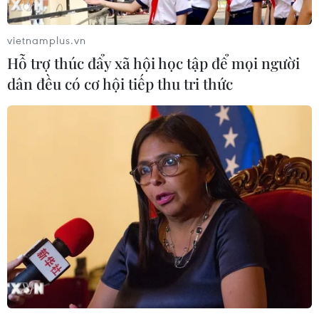
vietnamplus.vn
Hỗ trợ thúc đẩy xã hội học tập để mọi người
dân đều có cơ hội tiếp thu tri thức
Nhật Bản có thể chọn hệ thống phòng thủ
tên lửa Aegis Ashore
13/05/2017 12:00
Theo các nguồn tin giấu tên của chính phủ và đảng Dân
chủ Tự do cầm quyền Nhật Bản ngày 13/5, nước này