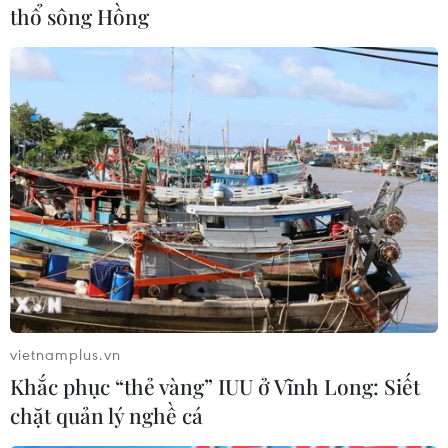
thổ sông Hồng
Hệ thống Aegis hiện hành sử dụng loại tên lửa
SM-3, nhưng Tokyo và Washington đang hợp tác
phát triển các tên lửa SM-3 Block 2A với phạm
vi phòng thủ và độ chính xác được nâng cao./.
(Vietnam+)
vietnamplus.vn
Khắc phục “thẻ vàng” IUU ở Vĩnh Long: Siết
chặt quản lý nghề cá