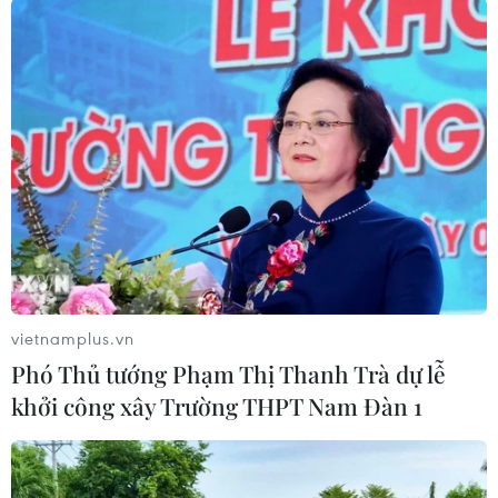
#Thiết bị định vị
#Aegis Ashore
#Tên lửa đạn đạo
#PHòng thủ tên lửa
#SM-3 Block 2A
#tin tức
#tin tức mới nhất
#tin tức 24h
#tin tức mới nhất trong ngày
#tin tức thời sự
#tin tức hot
#tin tức an ninh
#tin tức hot
#an ninh
#an ninh nghệ an
#thời sự
#thời sự hôm nay
#bản tin thời sự
#tội phạm
#truy nã
#tội phạm hình sự
#hình sự
#công an
#vụ án
vietnamplus.vn
#phạm pháp
#pháp luật
#pháp đình
#xã hội
Phó Thủ tướng Phạm Thị Thanh Trà dự lễ
#an ninh xã hội
#chính trị
#VietnamPlus
#Vietnam
khởi công xây Trường THPT Nam Đàn 1
#Plus
Nhật Bản