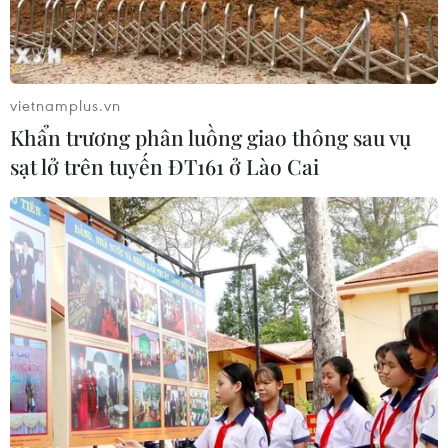
vietnamplus.vn
Khẩn trương phân luồng giao thông sau vụ
sạt lở trên tuyến ĐT161 ở Lào Cai
Nhật Bản có thể đẩy nhanh việc nâng cấp
phòng thủ tên lửa
17/10/2016 06:50
Chính phủ Nhật Bản cho biết nước này có thể đẩy
nhanh khoản chi trị giá 1 tỷ USD đã được lên kế hoạch
để nâng cấp việc phòng thủ tên lửa đạn đạo.