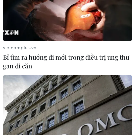
05/08/2026 06:41
Afghanistan đối mặt khủng hoảng
lương thực nghiêm trọng do thiếu
hụt viện trợ
vietnamplus.vn
05/08/2026 06:41
Bỉ tìm ra hướng đi mới trong điều trị ung thư
gan di căn
Tổng thống Hàn Quốc nhấn mạnh
duy trì hòa bình trên bán đảo Triều
Tiên
05/08/2026 05:58
Nhật Bản thúc đẩy phát triển lò phản
ứng modul cỡ nhỏ
05/08/2026 04:59