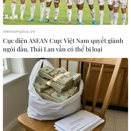
vietnamplus.vn
Cục diện ASEAN Cup: Việt Nam quyết giành
ngôi đầu, Thái Lan vẫn có thể bị loại
TIN CÙNG CHUYÊN MỤC