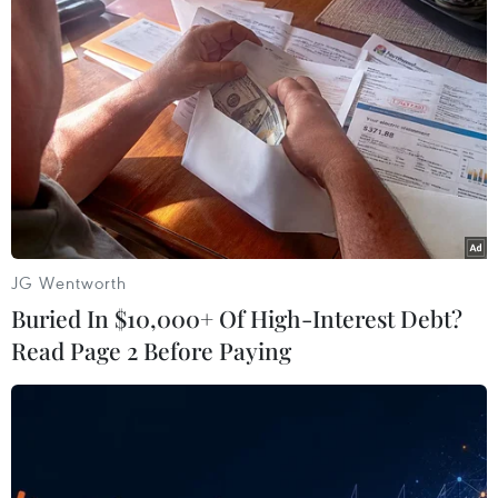
Theo dõi VietnamPlus
TIN LIÊN QUAN
JG Wentworth
Buried In $10,000+ Of High-Interest Debt?
Read Page 2 Before Paying