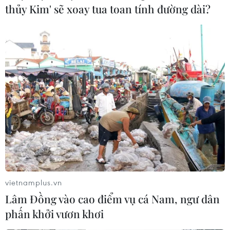
thủy Kim' sẽ xoay tua toan tính đường dài?
G7 kêu gọi tuân thủ đầy đủ, mở rộng phạm
vi thỏa thuận về ngũ cốc
23/04/2023 07:53
Các bộ trưởng nông nghiệp G7 nhấn mạnh tầm quan
trọng của Sáng kiến Ngũ cốc Biển Đen, đồng thời kêu
gọi các bên liên quan gia hạn, triển khai đầy đủ cũng
như mở rộng thỏa thuận này.
vietnamplus.vn
Lâm Đồng vào cao điểm vụ cá Nam, ngư dân
phấn khởi vươn khơi