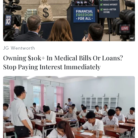
JG Wentworth
Owning $10k+ In Medical Bills Or Loans?
Stop Paying Interest Immediately
G7 để ngỏ giải pháp ngoại giao cho vấn đề
hạt nhân Iran
18/04/2023 09:50
Thông cáo của các ngoại trưởng G7 cho biết đã ghi
nhận ý định của Iran cho phép IAEA tiến hành hoạt
động thanh sát và tạo điều kiện cho IAEA tiếp cận ba cơ
sở hạt nhân tại nước này.