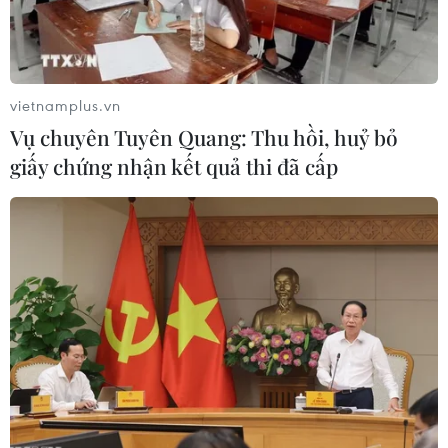
vietnamplus.vn
Vụ chuyên Tuyên Quang: Thu hồi, huỷ bỏ
giấy chứng nhận kết quả thi đã cấp
G7 thống nhất trong cách thức tiếp cận
các vấn đề quốc tế cấp bách
18/04/2023 12:16
Các nước G7 tái khẳng định cam kết cùng nhau giải