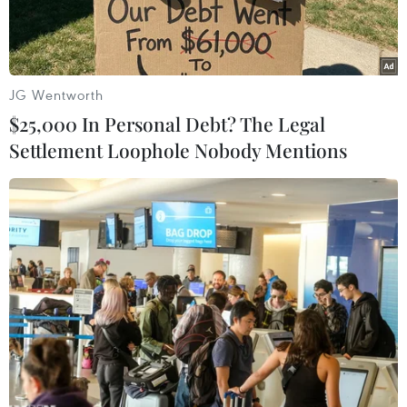
diễn ra hội nghị.
JG Wentworth
$25,000 In Personal Debt? The Legal
Settlement Loophole Nobody Mentions
Cảnh sát tuần tra gần địa điểm diễn ra Hội nghị Ngoại trưởng
G7 ở Karuizawa, Nhật Bản ngày 16/4/2023. (Ảnh:
AFP/TTXVN)
Cảnh sát Nhật Bản đã tăng cường an ninh tại