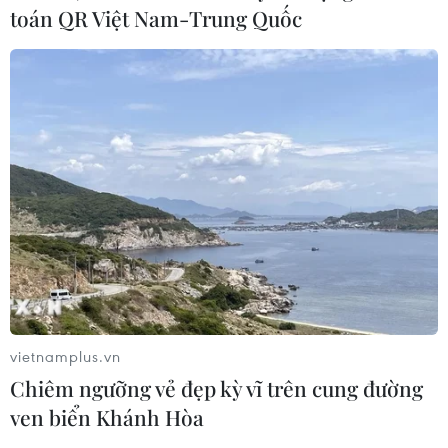
06/08/2026 08:31
toán QR Việt Nam-Trung Quốc
Dấu mốc quan trọng trong quan hệ
Việt Nam-Australia
06/08/2026 08:29
Hàn Quốc tăng cường giải pháp
ngăn chặn đánh bạc trực tuyến trong
quân đội
06/08/2026 04:52
vietnamplus.vn
Tổng Bí thư, Chủ tịch nước Tô Lâm
Chiêm ngưỡng vẻ đẹp kỳ vĩ trên cung đường
sẽ thăm cấp Nhà nước tới Australia và
ven biển Khánh Hòa
New Zealand