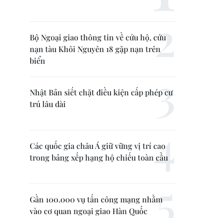
Bộ Ngoại giao thông tin về cứu hộ, cứu
nạn tàu Khôi Nguyên 18 gặp nạn trên
biển
Nhật Bản siết chặt điều kiện cấp phép cư
trú lâu dài
Các quốc gia châu Á giữ vững vị trí cao
trong bảng xếp hạng hộ chiếu toàn cầu
Gần 100.000 vụ tấn công mạng nhằm
vào cơ quan ngoại giao Hàn Quốc