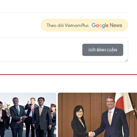
Theo dõi VietnamPlus
GỬI BÌNH LUẬN