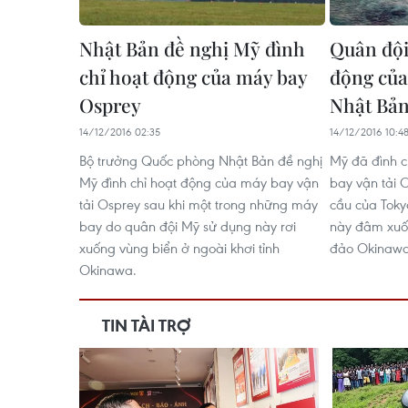
Nhật Bản đề nghị Mỹ đình
Quân đội
chỉ hoạt động của máy bay
động của
Osprey
Nhật Bả
14/12/2016 02:35
14/12/2016 10:4
Bộ trưởng Quốc phòng Nhật Bản đề nghị
Mỹ đã đình c
Mỹ đình chỉ hoạt động của máy bay vận
bay vận tải 
tải Osprey sau khi một trong những máy
cầu của Toky
bay do quân đội Mỹ sử dụng này rơi
này đâm xuốn
xuống vùng biển ở ngoài khơi tỉnh
đảo Okinawa
Okinawa.