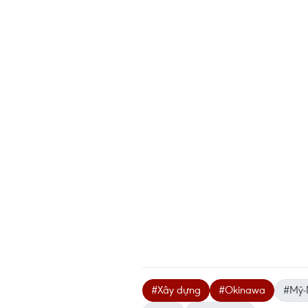
#Xây dựng
#Okinawa
#Mỹ-