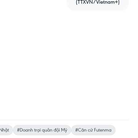
(TTXVN/Vietnam+)
Nhật
#Doanh trại quân đội Mỹ
#Căn cứ Futenma