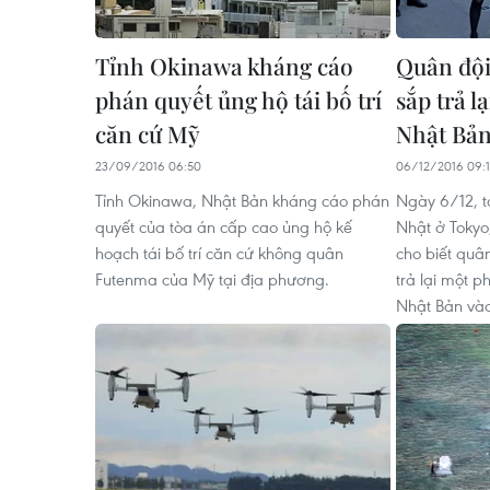
Tỉnh Okinawa kháng cáo
Quân đội
phán quyết ủng hộ tái bố trí
sắp trả l
căn cứ Mỹ
Nhật Bả
23/09/2016 06:50
06/12/2016 09:
Tỉnh Okinawa, Nhật Bản kháng cáo phán
Ngày 6/12, t
quyết của tòa án cấp cao ủng hộ kế
Nhật ở Toky
hoạch tái bố trí căn cứ không quân
cho biết quâ
Futenma của Mỹ tại địa phương.
trả lại một 
Nhật Bản vào