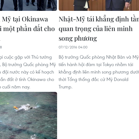
 Mỹ tại Okinawa
Nhật-Mỹ tái khẳng định tầ
ại một phần đất cho
quan trọng của liên minh
n
song phương
18
07/12/2016 04:00
ại cuộc gặp với Thủ tướng
Bộ trưởng Quốc phòng Nhật Bản và Mỹ
o, Bộ trưởng Quốc phòng Mỹ
tiến hành hội đàm tại Tokyo nhằm tái
n đội nước này có kế hoạch
khẳng định liên minh song phương dướ
phần đất ở tỉnh Okinawa cho
thời Tổng thống đắc cử Mỹ Donald
 cuối năm nay.
Trump.