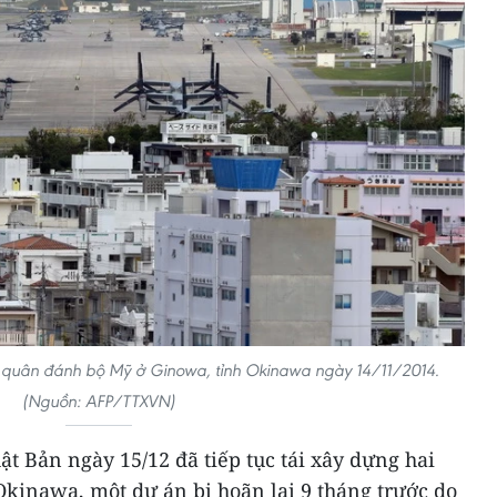
y quân đánh bộ Mỹ ở Ginowa, tỉnh Okinawa ngày 14/11/2014.
(Nguồn: AFP/TTXVN)
 Bản ngày 15/12 đã tiếp tục tái xây dựng hai
Okinawa, một dự án bị hoãn lại 9 tháng trước do