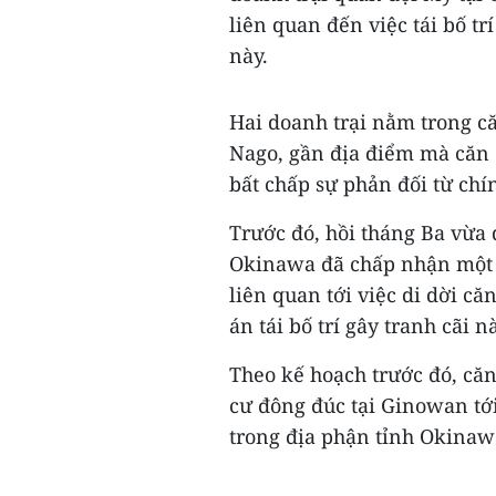
liên quan đến việc tái bố t
này.
Hai doanh trại nằm trong c
Nago, gần địa điểm mà căn 
bất chấp sự phản đối từ ch
Trước đó, hồi tháng Ba vừa
Okinawa đã chấp nhận một d
liên quan tới việc di dời c
án tái bố trí gây tranh cãi nà
Theo kế hoạch trước đó, că
cư đông đúc tại Ginowan tớ
trong địa phận tỉnh Okinawa