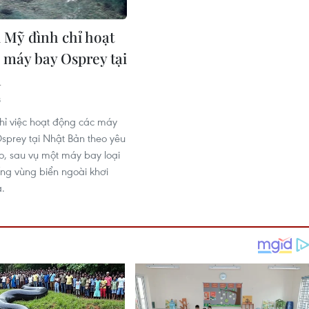
 Mỹ đình chỉ hoạt
 máy bay Osprey tại
n
8
hỉ việc hoạt động các máy
Osprey tại Nhật Bản theo yêu
o, sau vụ một máy bay loại
g vùng biển ngoài khơi
.