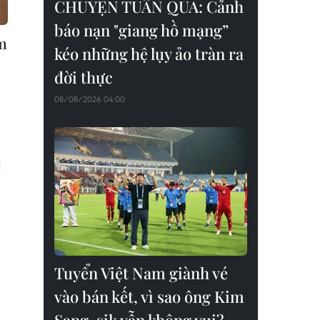
CHUYỆN TUẦN QUA: Cảnh
báo nạn "giang hồ mạng”
m
kéo những hệ lụy ảo tràn ra
đời thực
08/08/2026 04:00
i
Tuyển Việt Nam giành vé
vào bán kết, vì sao ông Kim