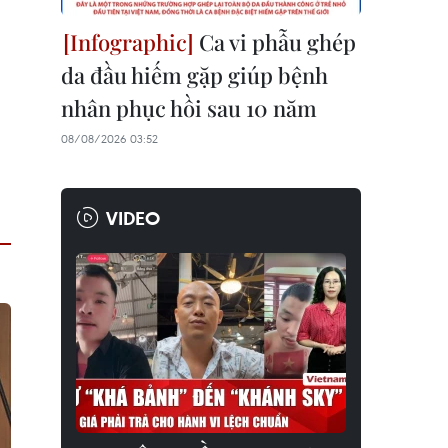
Ca vi phẫu ghép
da đầu hiếm gặp giúp bệnh
nhân phục hồi sau 10 năm
08/08/2026 03:52
VIDEO