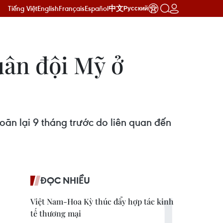
Tiếng Việt
English
Français
Español
中文
Русский
uân đội Mỹ ở
oãn lại 9 tháng trước do liên quan đến
ĐỌC NHIỀU
Việt Nam-Hoa Kỳ thúc đẩy hợp tác kinh
tế thương mại