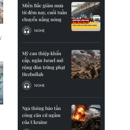
Miền Bắc giảm mưa
từ đêm nay, cuối tuần
chuyển nắng nóng
NGHE
Mỹ can thiệp khẩn
cấp, ngăn Israel mở
rộng đòn trừng phạt
Hezbollah
NGHE
Nga thông báo tấn
công căn cứ ngầm
của Ukraine