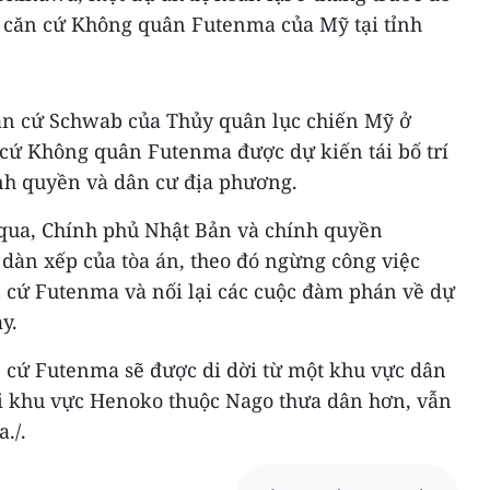
rí căn cứ Không quân Futenma của Mỹ tại tỉnh
ăn cứ Schwab của Thủy quân lục chiến Mỹ ở
cứ Không quân Futenma được dự kiến tái bố trí
ính quyền và dân cư địa phương.
 qua, Chính phủ Nhật Bản và chính quyền
àn xếp của tòa án, theo đó ngừng công việc
ăn cứ Futenma và nối lại các cuộc đàm phán về dự
y.
n cứ Futenma sẽ được di dời từ một khu vực dân
i khu vực Henoko thuộc Nago thưa dân hơn, vẫn
./.