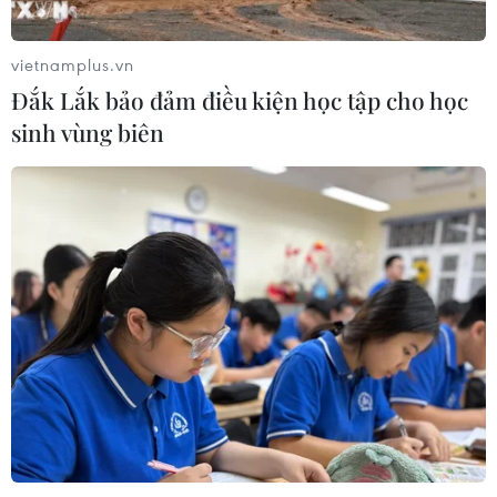
Xem thêm
vietnamplus.vn
Đắk Lắk bảo đảm điều kiện học tập cho học
sinh vùng biên
CƠ QUAN CHỦ QUẢN: THÔNG TẤN XÃ VIỆT NAM
Tổng Biên tập: TRẦN TIẾN DUẨN
Phó Tổng Biên tập: NGUYỄN THỊ TÁM, KHÚC THANH
THỦY
Sở hữu trí tuệ
Quy định sử dụng
RSS
Hỗ trợ
Ngôn ngữ
TTXVN