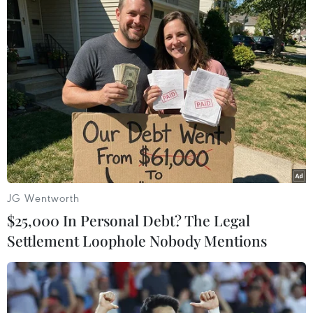
JG Wentworth
Nhật Bản dự định phát triển tên lửa tấn
$25,000 In Personal Debt? The Legal
công các mục tiêu ở Triều Tiên
Settlement Loophole Nobody Mentions
23/11/2017 04:59
Chính quyền của Thủ tướng Shinzo Abe đang cân nhắc
phát triển một loại tên lửa hành trình tàng hình và
chuyên dụng của Nhật Bản có thể đánh trúng các mục