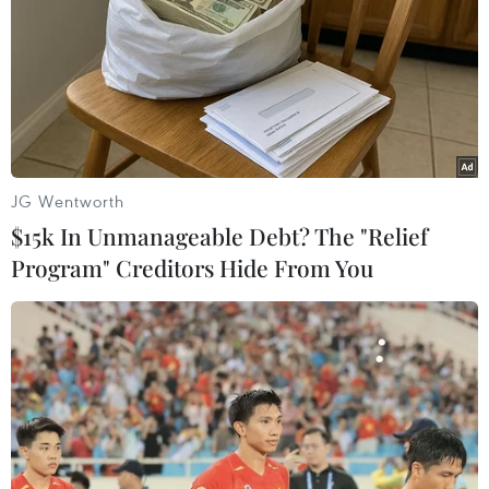
04/01/2018 06:56
Thủ tướng Nhật Bản Shinzo Abe tuyên bố Triều Tiên
đang tiếp tục có các hành vi khiêu khích và môi trường
an ninh xung quanh Nhật Bản đang ở mức gay gắt
nhất kể từ thời Chiến tranh thế giới lần thứ 2.
JG Wentworth
$15k In Unmanageable Debt? The "Relief
Program" Creditors Hide From You