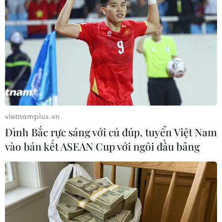
tiêu trên mặt đất.
vietnamplus.vn
Đình Bắc rực sáng với cú đúp, tuyển Việt Nam
vào bán kết ASEAN Cup với ngôi đầu bảng
Thủ tướng Nhật Bản: Triều Tiên tiếp tục
có những hành vi khiêu khích