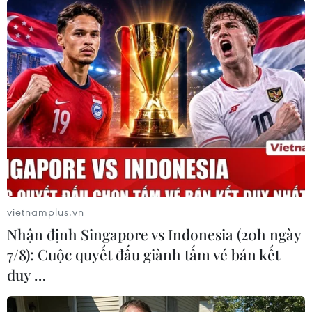
#bản tin thời sự
#tội phạm
#truy nã
#tội phạm hình sự
#hình sự
#công an
#vụ án
#phạm pháp
#pháp luật
#pháp đình
#xã hội
#an ninh xã hội
#chính trị
#VietnamPlus
#Vietnam
#Plus
Nhật Bản
Triều Tiên
Theo dõi VietnamPlus
vietnamplus.vn
Nhận định Singapore vs Indonesia (20h ngày
7/8): Cuộc quyết đấu giành tấm vé bán kết
duy …
TIN LIÊN QUAN