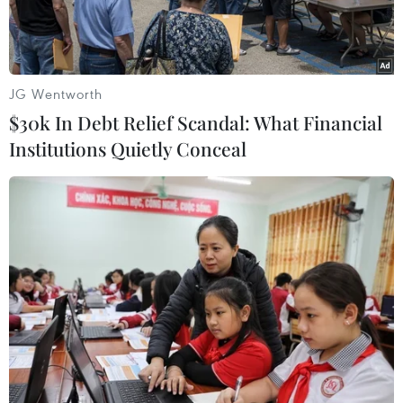
JG Wentworth
$30k In Debt Relief Scandal: What Financial
Institutions Quietly Conceal
Thủ tướng Nhật Bản Shinzo Abe. (Nguồn: AFP/TTXVN)
Ngày 26/4, Thủ tướng Nhật Bản Shinzo Abe cho
biết sẽ tiếp tục hợp tác với cộng đồng quốc tế,
đặc biệt là Mỹ và Hàn Quốc, để duy trì sức ép