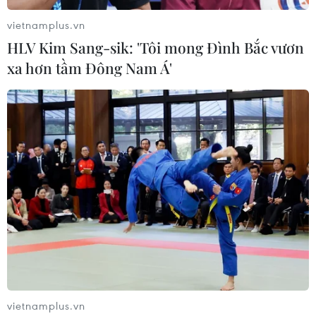
vietnamplus.vn
HLV Kim Sang-sik: 'Tôi mong Đình Bắc vươn
xa hơn tầm Đông Nam Á'
vietnamplus.vn