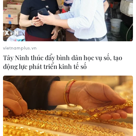
05/08/2026 06:41
Tổng thống Hàn Quốc nhấn mạnh
duy trì hòa bình trên bán đảo Triều
Tiên
vietnamplus.vn
05/08/2026 05:58
Tây Ninh thúc đẩy bình dân học vụ số, tạo
động lực phát triển kinh tế số
Nhật Bản thúc đẩy phát triển lò phản
ứng modul cỡ nhỏ
05/08/2026 04:59
Mỹ mở rộng hỗ trợ Nhật Bản bảo vệ
đồng yen nhằm ổn định kinh tế châu
Á