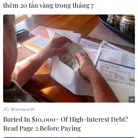
thêm 20 tấn vàng trong tháng 7
#Năng lượng hạt nhân
#Triều Tiên
#Nhật Bản
#cms
#tin tức
#tin tức mới nhất
#tin tức 24h
JG Wentworth
#tin tức mới nhất trong ngày
#tin tức thời sự
Buried In $10,000+ Of High-Interest Debt?
#tin tức hot
#tin tức an ninh
#tin tức hot
#an ninh
Read Page 2 Before Paying
#an ninh nghệ an
#thời sự
#thời sự hôm nay