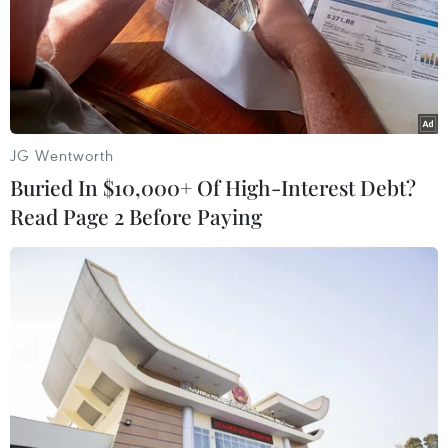
06/06/2018 08:52
Giới chức Trung Quốc ngày 6/6 thông báo 23 người
trong tổng số 25 người bị mắc kẹt trong vụ nổ hầm mỏ
quặng sắt tại thị trấn Bàn Khê, tỉnh Liêu Ninh, đã được
giải cứu.
JG Wentworth
Buried In $10,000+ Of High-Interest Debt?
Read Page 2 Before Paying