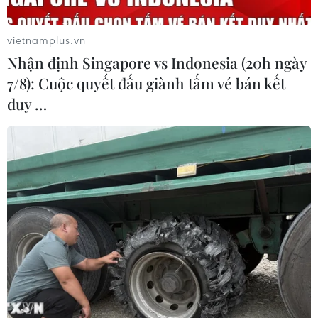
vietnamplus.vn
Nhận định Singapore vs Indonesia (20h ngày
7/8): Cuộc quyết đấu giành tấm vé bán kết
Sập hầm mỏ tại Trung Quốc khiến hàng
duy …
chục người thiệt mạng
29/10/2018 12:38
Truyền thông Trung Quốc ngày 29/10 xác nhận 21 người
đã thiệt mạng trong một vụ sập hầm mỏ tại tỉnh Sơn
Đông, phía Đông nước này hơn 1 tuần trước đó.