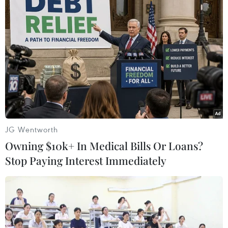
JG Wentworth
Owning $10k+ In Medical Bills Or Loans?
Stop Paying Interest Immediately
Thông tin mới về vụ nổ mỏ quặng sắt kinh
hoàng ở Trung Quốc
05/06/2018 15:24
Khu mỏ thuộc quản lý của Tập đoàn Than quốc gia của