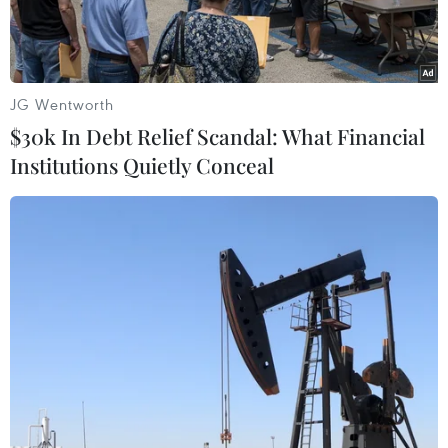
JG Wentworth
$30k In Debt Relief Scandal: What Financial
Institutions Quietly Conceal
Công nhân làm việc tại một mỏ than ở Ukraine. (Nguồn:
Reuters)
Truyền thông Ukraine ngày 26/4 đưa tin 3 người
chết và 14 người mất tích trong một vụ nổ mỏ
than tại khu vực miền Đông nước này.