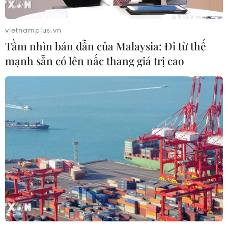
vietnamplus.vn
Tầm nhìn bán dẫn của Malaysia: Đi từ thế
mạnh sẵn có lên nấc thang giá trị cao
CƠ QUAN CHỦ QUẢN: THÔNG TẤN XÃ VIỆT NAM
Tổng Biên tập: TRẦN TIẾN DUẨN
Phó Tổng Biên tập: NGUYỄN THỊ TÁM, KHÚC THANH
THỦY
Sở hữu trí tuệ
Quy định sử dụng
RSS
Hỗ trợ
Ngôn ngữ
TTXVN
Dịch vụ tin
Quảng cáo