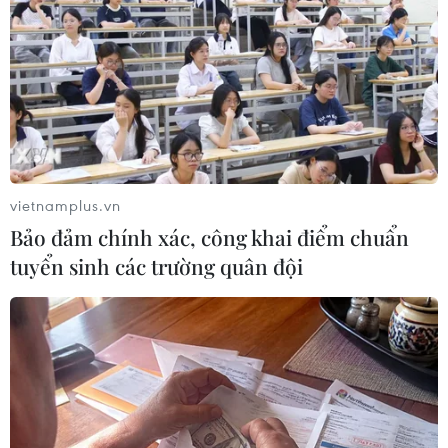
Trung Quốc. Theo thông tin, một số nạn nhân bị mắc kẹt
đã liên lạc được với lực lượng cứu hộ bằng điện thoại.
vietnamplus.vn
Bảo đảm chính xác, công khai điểm chuẩn
tuyển sinh các trường quân đội
Cứu 23 công nhân trong vụ nổ mỏ quặng
sắt kinh hoàng ở Trung Quốc