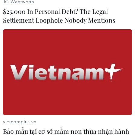
JG Wentworth
Phần lớn than đá của Ukraine được sản xuất ở
$25,000 In Personal Debt? The Legal
miền Đông, nơi các cuộc giao tranh đã diễn ra
Settlement Loophole Nobody Mentions
nhiều năm qua, làm 13.000 người thiệt mạng./.
(TTXVN/Vietnam+)
vietnamplus.vn
Bảo mẫu tại cơ sở mầm non thừa nhận hành