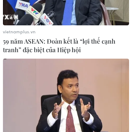
Bất chấp nắng nóng kỷ lục, du khách
châu Á vẫn đổ sang châu Âu
05/08/2026 23:27
vietnamplus.vn
59 năm ASEAN: Đoàn kết là “lợi thế cạnh
Đâm dao ở trung tâm London, một
tranh” đặc biệt của Hiệp hội
nữ nghi phạm bị bắt giữ
05/08/2026 15:07
Công an Lào Cai kịp thời cứu nạn, hỗ
trợ người dân trong tình huống khẩn
cấp
05/08/2026 10:10
Xem thêm