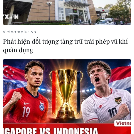
Ít nhất 8 công nhân thiệt mạng do nổ mỏ
than đá tại Pakistan
vietnamplus.vn
13/08/2018 09:35
Phát hiện đối tượng tàng trữ trái phép vũ khí
Khi vụ nổ xảy ra có khoảng 22 công nhân đang làm
quân dụng
việc dưới các đường hầm của khu mỏ, trong đó một số
thợ mỏ đang ở độ sâu tới hơn 1.200m.