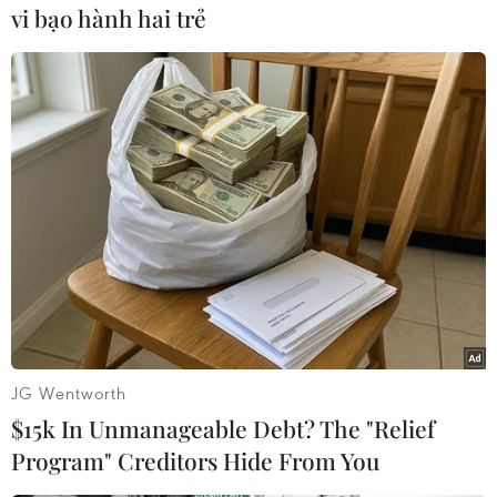
vi bạo hành hai trẻ
#Nổ mỏ than Ukraine
#Mỏ than
#Công nhân than
#Xung đột tại Ukraine
#Than đá
Ukraine
Theo dõi VietnamPlus
TIN LIÊN QUAN
JG Wentworth
$15k In Unmanageable Debt? The "Relief
Program" Creditors Hide From You