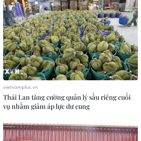
vietnamplus.vn
Thái Lan tăng cường quản lý sầu riêng cuối
vụ nhằm giảm áp lực dư cung
Trung tâm tài chính quốc tế tạo động lực
mới cho kinh tế Việt Nam
11/06/2025 05:38