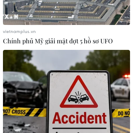
#Báo cáo kinh tế Việt Nam 2025
#OECD
#Tổ chức Hợp tác và Phát triển kinh tế
vietnamplus.vn
#Phát triển bền vững
#Hội nhập quốc tế
Chính phủ Mỹ giải mật đợt 5 hồ sơ UFO
Theo dõi VietnamPlus
Dấu ấn, thành tựu 40 năm đổi mới
Những thành tựu nổi bật của đất nước sau 40
năm đổi mới
40 năm Đổi mới: Đột phá từ thể chế đến tư duy