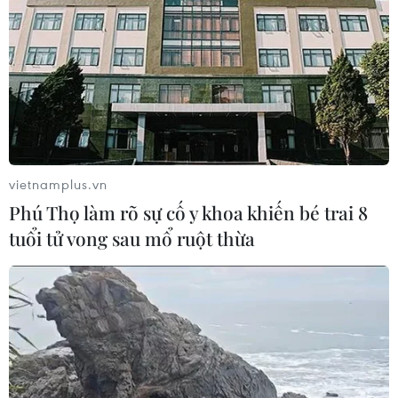
CƠ QUAN CHỦ QUẢN: THÔNG TẤN XÃ VIỆT NAM
Tổng Biên tập: TRẦN TIẾN DUẨN
Phó Tổng Biên tập: NGUYỄN THỊ TÁM, KHÚC THANH
THỦY
vietnamplus.vn
Sở hữu trí tuệ
Quy định sử dụng
Phú Thọ làm rõ sự cố y khoa khiến bé trai 8
RSS
Hỗ trợ
tuổi tử vong sau mổ ruột thừa
Ngôn ngữ
TTXVN
Dịch vụ tin
Quảng cáo
Liên hệ