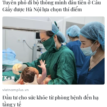
Tuyến phố đi bộ thông minh đầu tiên ở Cầu
phát triển bền vững
Giấy được Hà Nội lựa chọn thí điểm
Phát biểu của Tổng Bí thư, Chủ tịch nước tại
cuộc họp Thường trực BCĐ tổng kết 100 năm
Đảng lãnh đạo cách mạng Việt Nam
Đổi mới mô hình phát triển đất nước dựa trên
khoa học-công nghệ, đổi mới sáng tạo
Việt Nam thông tin về thành tựu sau 40 năm Đổi
mới tới truyền thông Hy Lạp
vietnamplus.vn
Đầu tư cho sức khỏe từ phòng bệnh đến hạ
TIN LIÊN QUAN
tầng y tế