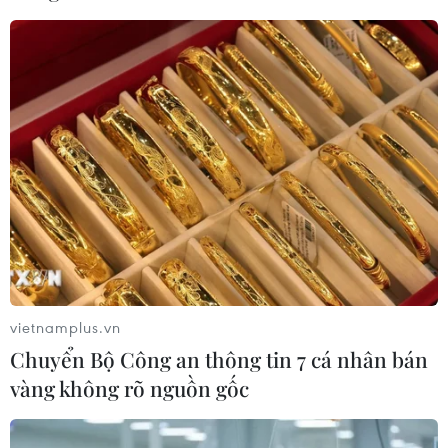
vietnamplus.vn
Chuyển Bộ Công an thông tin 7 cá nhân bán
vàng không rõ nguồn gốc
TIN CÙNG CHUYÊN MỤC