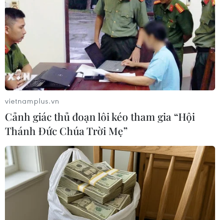
Giám đốc chương trình Viện Tony Blair vì sự
thay đổi toàn cầu tại Việt Nam.
Các diễn giả tập trung thảo luận về các giải
pháp thực hiện mục tiêu tăng trưởng kinh tế hai
con số, thu hút FDI chất lượng cao gắn kết với
khu vực kinh tế trong nước, cải cách thể chế và
quản trị tốt nhằm nâng cao năng lực của khu
vietnamplus.vn
vực công./.
Cảnh giác thủ đoạn lôi kéo tham gia “Hội
Thánh Đức Chúa Trời Mẹ”
‘Chìa khóa’ an toàn trong
nền kinh tế số tại Việt
Nam
Dịch vụ tin cậy là khái niệm mới
trong hành lang pháp lý. Đây là
các dịch vụ do nhà cung cấp dịch