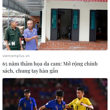
Dự thảo Nghị quyết về Trung tâm tài chính quốc tế tạo
ra khuôn khổ pháp lý đột phá, thu hút nguồn vốn, thúc
đẩy các động lực tăng trưởng mới và nâng tầm vị thế
trên bản đồ tài chính toàn cầu.
vietnamplus.vn
65 năm thảm họa da cam: Mở rộng chính
sách, chung tay hàn gắn