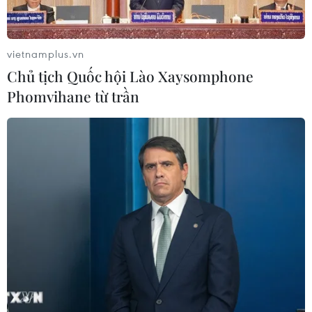
vietnamplus.vn
Chủ tịch Quốc hội Lào Xaysomphone
Phomvihane từ trần