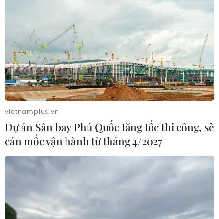
Thị trường vaccine thế giới chuyển
hướng sang người cao tuổi
08/08/2026 15:01
Việt Nam là điểm đến hấp dẫn với
doanh nghiệp bán dẫn hàng đầu của
Mỹ
vietnamplus.vn
08/08/2026 13:45
Dự án Sân bay Phú Quốc tăng tốc thi công, sẽ
cán mốc vận hành từ tháng 4/2027
Chuyên gia Nhật Bản nói Việt Nam
nên ưu tiên sản xuất và đóng gói chip
bán dẫn
08/08/2026 13:28