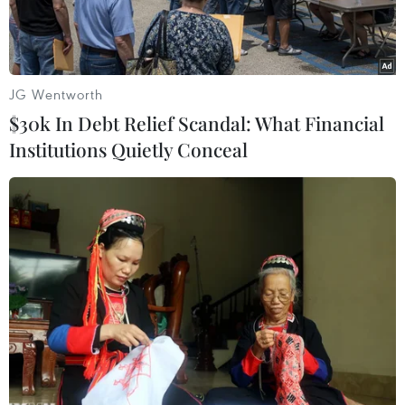
JG Wentworth
$30k In Debt Relief Scandal: What Financial
Institutions Quietly Conceal
Quang cảnh lễ công bố báo cáo Báo cáo Kinh tế Việt Nam
2025. (Nguồn: Báo Nhân dân)
Chiều 20/6, tại Hà Nội, Bộ Ngoại giao phối hợp
với Bộ Tài chính cùng Tổ chức Hợp tác và Phát
triển kinh tế (OECD) tổ chức Hội thảo công bố
Báo cáo kinh tế Việt Nam 2025 (OECD Economic
Surveys: Viet Nam 2025) do OECD thực hiện.