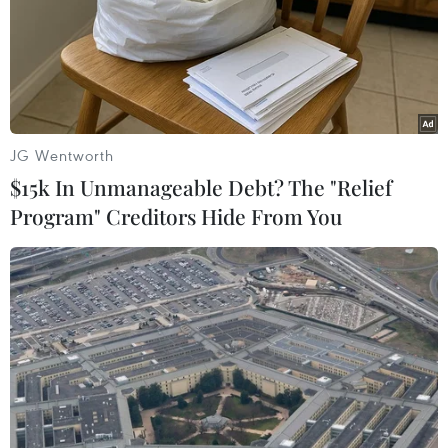
vụ thực hiện thông qua môi trường
mạng nhằm xác minh, chứng thực
sự tin cậy trong giao dịch điện tử.
(TTXVN/Vietnam+)
JG Wentworth
$15k In Unmanageable Debt? The "Relief
Program" Creditors Hide From You