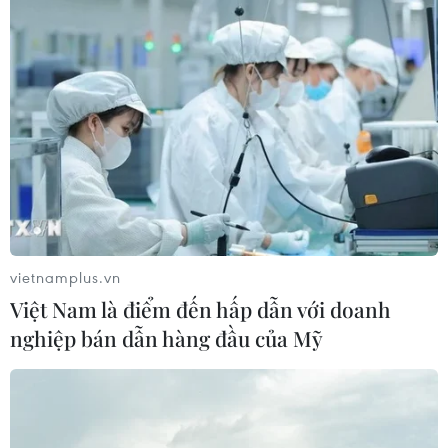
Vận tải biển toàn cầu tăng mạnh bất
chấp căng thẳng địa chính trị
09/08/2026 02:06
Canada chạy đua đạt thỏa thuận
trước khi thuế quan mới của Mỹ có
hiệu lực
09/08/2026 02:03
vietnamplus.vn
Việt Nam là điểm đến hấp dẫn với doanh
Khoa học công nghệ sẽ trở thành
nghiệp bán dẫn hàng đầu của Mỹ
động lực mới của quan hệ Việt Nam-
Australia
09/08/2026 02:01