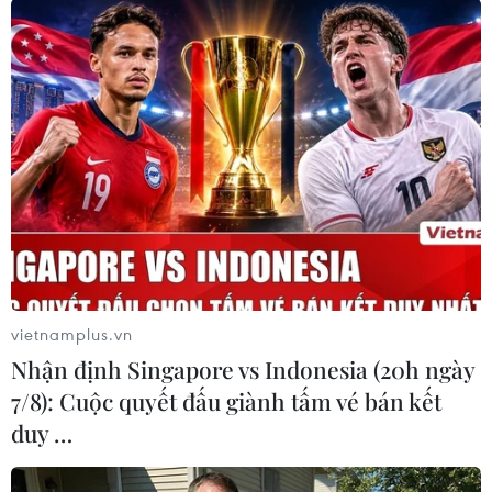
23/01/2026 13:44
23 đồng chí Ủy viên Ủy
ban Kiểm tra Trung ương khóa XIV
23/01/2026 13:43
Toàn cảnh Tổng Bí thư chủ
trì họp báo công bố kết quả Đại hội
XIV của Đảng
vietnamplus.vn
23/01/2026 13:41
Nhận định Singapore vs Indonesia (20h ngày
7/8): Cuộc quyết đấu giành tấm vé bán kết
Danh sách 20 đồng chí Ủy
duy …
viên dự khuyết Ban Chấp hành
Trung ương khóa XIV