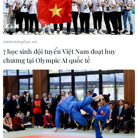
Đại hội XIV của Đảng thành công rất
tốt đẹp
23/01/2026 09:07
vietnamplus.vn
7 học sinh đội tuyển Việt Nam đoạt huy
Vai trò của Tổng Bí thư Tô Lâm trong
chương tại Olympic AI quốc tế
dẫn dắt Việt Nam trong kỷ nguyên
mới
23/01/2026 09:05
Đại hội XIV của Đảng: Việt Nam sau
40 năm Đổi mới với thế-lực tự chủ
chiến lược
23/01/2026 07:48