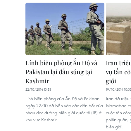
Lính biên phòng Ấn Độ và
Iran triệ
Pakistan lại đấu súng tại
vụ tấn cô
Kashmir
giới
22/10/2014 13:53
19/10/2014 10:3
Lính biên phòng của Ấn Độ và Pakistan
Iran đã triệu
ngày 22/10 đã bắn vào các đồn bốt của
Islamabad c
nhau dọc đường biên giới quốc tế (IB) ở
cuộc tấn côn
khu vực Kashmir.
phiến quân, 
biên giới.