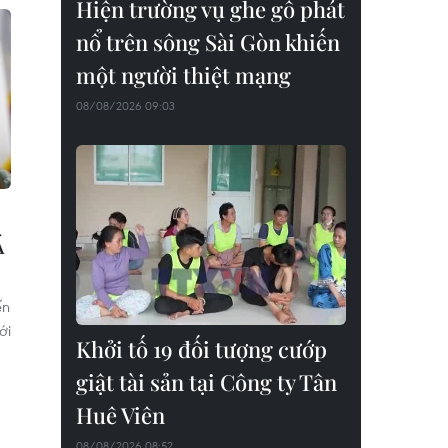
Hiện trường vụ ghe gỗ phát
nổ trên sông Sài Gòn khiến
một người thiệt mạng
08/08/2026 09:03
Á
ến
ới
Khởi tố 19 đối tượng cướp
giật tài sản tại Công ty Tân
Huê Viên
08/08/2026 08:52