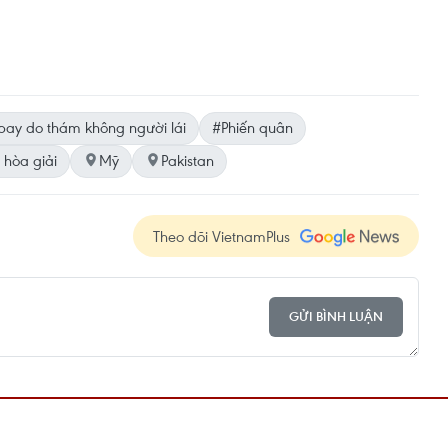
ay do thám không người lái
#Phiến quân
h hòa giải
Mỹ
Pakistan
Theo dõi VietnamPlus
GỬI BÌNH LUẬN