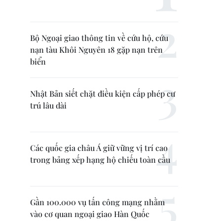
Bộ Ngoại giao thông tin về cứu hộ, cứu
nạn tàu Khôi Nguyên 18 gặp nạn trên
biển
Nhật Bản siết chặt điều kiện cấp phép cư
trú lâu dài
Các quốc gia châu Á giữ vững vị trí cao
trong bảng xếp hạng hộ chiếu toàn cầu
Gần 100.000 vụ tấn công mạng nhằm
vào cơ quan ngoại giao Hàn Quốc