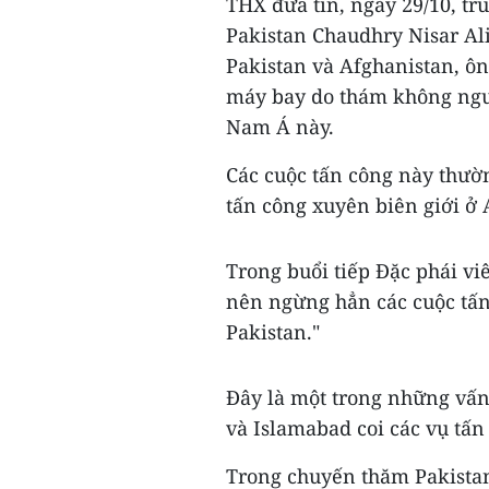
THX đưa tin, ngày 29/10, tr
Pakistan Chaudhry Nisar Al
Pakistan và Afghanistan, ô
máy bay do thám không ngườ
Nam Á này.
Các cuộc tấn công này thườ
tấn công xuyên biên giới ở 
Trong buổi tiếp Đặc phái 
nên ngừng hẳn các cuộc tấn
Pakistan."
Đây là một trong những vấ
và Islamabad coi các vụ tấn
Trong chuyến thăm Pakista