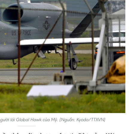
gười lái Global Hawk của Mỹ. (Nguồn: Kyodo/TTXVN)