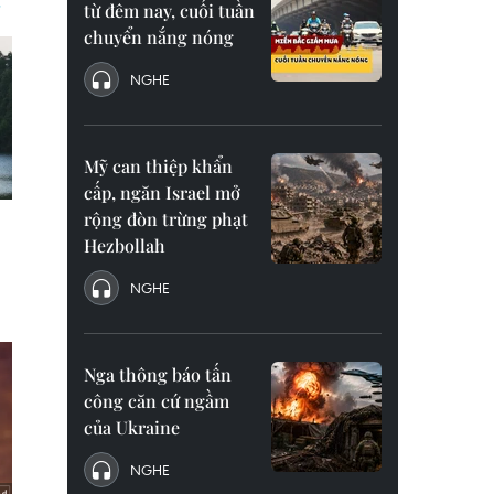
từ đêm nay, cuối tuần
chuyển nắng nóng
NGHE
Mỹ can thiệp khẩn
cấp, ngăn Israel mở
rộng đòn trừng phạt
Hezbollah
NGHE
Nga thông báo tấn
công căn cứ ngầm
của Ukraine
NGHE