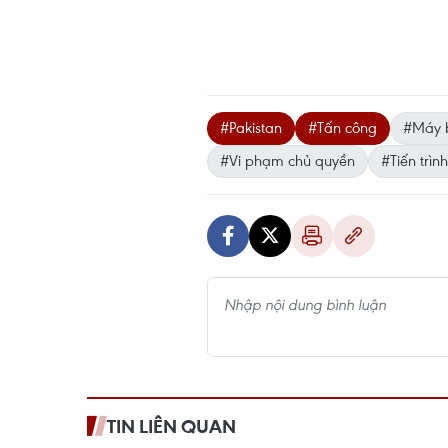
#Pakistan
#Tấn công
#Máy b
#Vi phạm chủ quyền
#Tiến trìn
TIN LIÊN QUAN